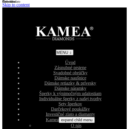
Biele zlato
Žlté zlato
Červené zlato
Skip to content
MENU
Úvod
Zásnubné prstene
Svadobné obrúčky
Dámske naušnice
Dámske retiazky & prívesky
Dámske náramky
Šperky k výnimočným udalostiam
Individuálne šperky z našej tvorby
Sety šperkov
Darčekové poukážky
Investičné zlato a diamanty
Kamea
expand child menu
O nás