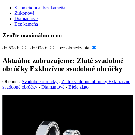
S kameňom aj bez kameňa
Zirkónové
Diamantové
Bez kameňa
Zvoľte maximálnu cenu
do 598 €
do 998 €
bez obmedzenia
Aktuálne zobrazujeme: Zlaté svadobné
obrúčky Exkluzívne svadobné obrúčky
Obchod
-
Svadobné obrúčky
-
Zlaté svadobné obrúčky Exkluzívne
svadobné obrúčky
-
Diamantové
-
Biele zlato