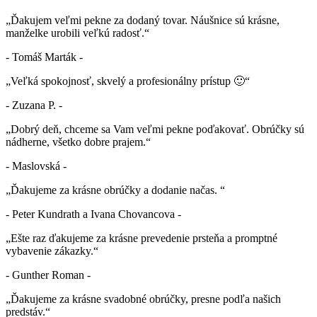
„Ďakujem veľmi pekne za dodaný tovar. Náušnice sú krásne,
manželke urobili veľkú radosť.“
- Tomáš Marták -
„Veľká spokojnosť, skvelý a profesionálny prístup 🙂“
- Zuzana P. -
„Dobrý deň, chceme sa Vam veľmi pekne poďakovať. Obrúčky sú
nádherne, všetko dobre prajem.“
- Maslovská -
„Ďakujeme za krásne obrúčky a dodanie načas. “
- Peter Kundrath a Ivana Chovancova -
„Ešte raz ďakujeme za krásne prevedenie prsteňa a promptné
vybavenie zákazky.“
- Gunther Roman -
„Ďakujeme za krásne svadobné obrúčky, presne podľa našich
predstáv.“