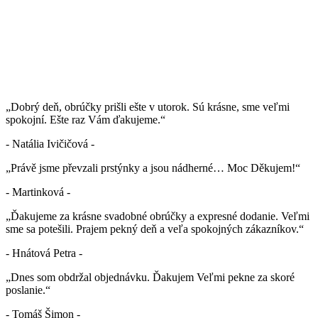
„Dobrý deň, obrúčky prišli ešte v utorok. Sú krásne, sme veľmi
spokojní. Ešte raz Vám ďakujeme.“
- Natália Ivičičová -
„Právě jsme převzali prstýnky a jsou nádherné… Moc Děkujem!“
- Martinková -
„Ďakujeme za krásne svadobné obrúčky a expresné dodanie. Veľmi
sme sa potešili. Prajem pekný deň a veľa spokojných zákazníkov.“
- Hnátová Petra -
„Dnes som obdržal objednávku. Ďakujem Veľmi pekne za skoré
poslanie.“
- Tomáš Šimon -