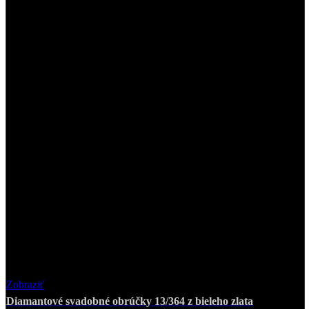
Zobraziť
Favorite
Diamantové svadobné obrúčky 13/364 z bieleho zlata