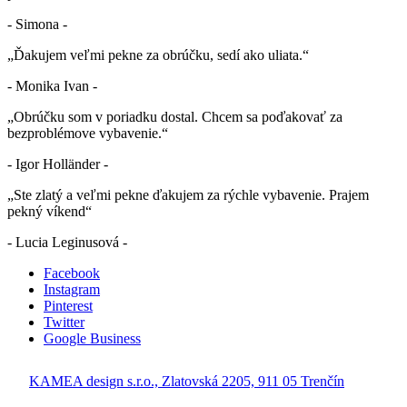
- Simona -
„Ďakujem veľmi pekne za obrúčku, sedí ako uliata.“
- Monika Ivan -
„Obrúčku som v poriadku dostal. Chcem sa poďakovať za
bezproblémove vybavenie.“
- Igor Holländer -
„Ste zlatý a veľmi pekne ďakujem za rýchle vybavenie. Prajem
pekný víkend“
- Lucia Leginusová -
Facebook
Instagram
Pinterest
Twitter
Google Business
KAMEA design s.r.o., Zlatovská 2205, 911 05 Trenčín