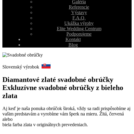
Galéria
Referencie
Výstavy
F.A.Q.
Ukážka výroby
Elite Wedding Centrum
Podporujeme
Kontakt
Blog
Slovenský výrobok
Diamantové zlaté svadobné obrúčky
Exkluzívne svadobné obrúčky z bieleho
zlata
Aj keď je naša ponuka obrúčok široká, vždy sa radi prispôsobíme aj
vašim predstavám a vyrobíme vám šperk na mieru. Žltá, červená
alebo
biela farba zlata v originálnych prevedeniach.