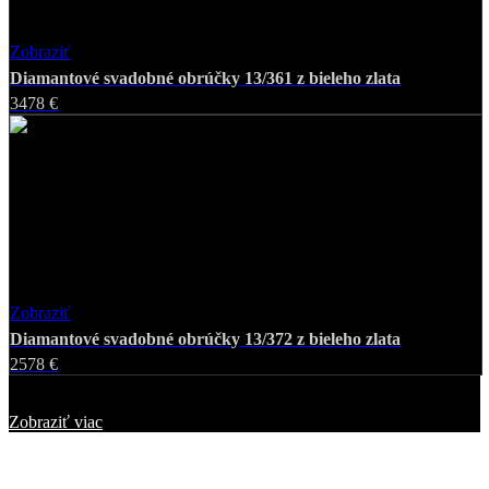
Zobraziť
Favorite
Diamantové svadobné obrúčky 13/361 z bieleho zlata
3478 €
Zobraziť
Favorite
Diamantové svadobné obrúčky 13/372 z bieleho zlata
2578 €
Zobrazených
25
z
228
šperkov
Zobraziť viac