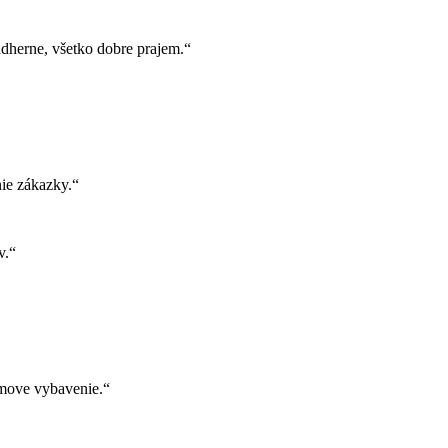
herne, všetko dobre prajem.“
ie zákazky.“
v.“
move vybavenie.“