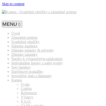
Skip to content
MENU
Úvod
Zásnubné prstene
Svadobné obrúčky
Dámske naušnice
Dámske retiazky & prívesky
Dámske náramky
Šperky k výnimočným udalostiam
Individuálne šperky z našej tvorby
Sety šperkov
Darčekové poukážky
Investičné zlato a diamanty
Kamea
O nás
Galéria
Referencie
Výstavy
F.A.Q.
Ukážka výroby