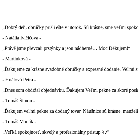
„Dobrý deň, obrúčky prišli ešte v utorok. Sú krásne, sme veľmi spok
- Natália Ivičičová -
„Právě jsme převzali prstýnky a jsou nádherné… Moc Děkujem!“
- Martinková -
„Ďakujeme za krásne svadobné obrúčky a expresné dodanie. Veľmi sm
- Hnátová Petra -
„Dnes som obdržal objednávku. Ďakujem Veľmi pekne za skoré posla
- Tomáš Šimon -
„Ďakujem veľmi pekne za dodaný tovar. Náušnice sú krásne, manželk
- Tomáš Marták -
„Veľká spokojnosť, skvelý a profesionálny prístup 🙂“