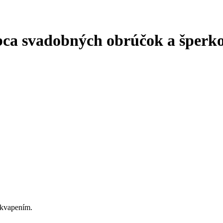
a svadobných obrúčok a šperkov
ekvapením.