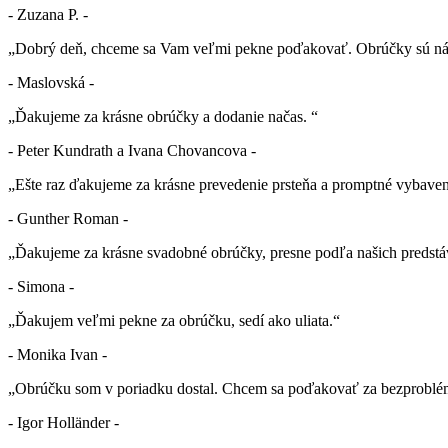
- Zuzana P. -
„Dobrý deň, chceme sa Vam veľmi pekne poďakovať. Obrúčky sú nád
- Maslovská -
„Ďakujeme za krásne obrúčky a dodanie načas. “
- Peter Kundrath a Ivana Chovancova -
„Ešte raz ďakujeme za krásne prevedenie prsteňa a promptné vybaven
- Gunther Roman -
„Ďakujeme za krásne svadobné obrúčky, presne podľa našich predstá
- Simona -
„Ďakujem veľmi pekne za obrúčku, sedí ako uliata.“
- Monika Ivan -
„Obrúčku som v poriadku dostal. Chcem sa poďakovať za bezproblé
- Igor Holländer -