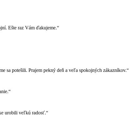
ojní. Ešte raz Vám ďakujeme.“
e sa potešili. Prajem pekný deň a veľa spokojných zákazníkov.“
nie.“
e urobili veľkú radosť.“