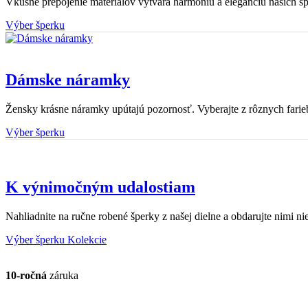
Vkusné prepojenie materiálov vytvára harmóniu a eleganciu našich š
Výber šperku
Dámske náramky
Žensky krásne náramky upútajú pozornosť. Vyberajte z rôznych farieb
Výber šperku
K výnimočným udalostiam
Nahliadnite na ručne robené šperky z našej dielne a obdarujte nimi nie
Výber šperku
Kolekcie
10-ročná
záruka