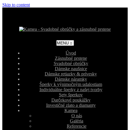
Skip to content
MENU
Úvod
Zásnubné prstene
Svadobné obrúčky
Dámske naušnice
Dámske retiazky & prívesky
Dámske náramky
Šperky k výnimočným udalostiam
Individuálne šperky z našej tvorby
Sety šperkov
Darčekové poukážky
Investičné zlato a diamanty
Kamea
O nás
Galéria
Referencie