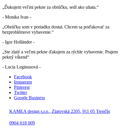
„Ďakujem veľmi pekne za obrúčku, sedí ako uliata.“
- Monika Ivan -
„Obrúčku som v poriadku dostal. Chcem sa poďakovať za
bezproblémove vybavenie.“
- Igor Holländer -
„Ste zlatý a veľmi pekne ďakujem za rýchle vybavenie. Prajem
pekný víkend“
- Lucia Leginusová -
Facebook
Instagram
Pinterest
Twitter
Google Business
KAMEA design s.r.o., Zlatovská 2205, 911 05 Trenčín
0904 618 009