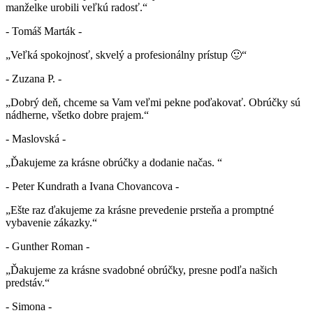
manželke urobili veľkú radosť.“
- Tomáš Marták -
„Veľká spokojnosť, skvelý a profesionálny prístup 🙂“
- Zuzana P. -
„Dobrý deň, chceme sa Vam veľmi pekne poďakovať. Obrúčky sú
nádherne, všetko dobre prajem.“
- Maslovská -
„Ďakujeme za krásne obrúčky a dodanie načas. “
- Peter Kundrath a Ivana Chovancova -
„Ešte raz ďakujeme za krásne prevedenie prsteňa a promptné
vybavenie zákazky.“
- Gunther Roman -
„Ďakujeme za krásne svadobné obrúčky, presne podľa našich
predstáv.“
- Simona -