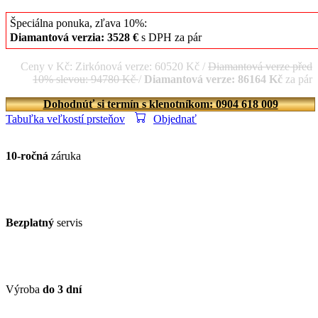
Špeciálna ponuka, zľava 10%:
Diamantová verzia: 3528 €
s DPH za pár
Ceny v Kč: Zirkónová verze: 60520 Kč /
Diamantová verze před
10% slevou: 94780 Kč
/
Diamantová verze: 86164 Kč
za pár
Dohodnúť si termín s klenotníkom: 0904 618 009
Tabuľka veľkostí prsteňov
Objednať
10-ročná
záruka
Bezplatný
servis
Výroba
do 3 dní