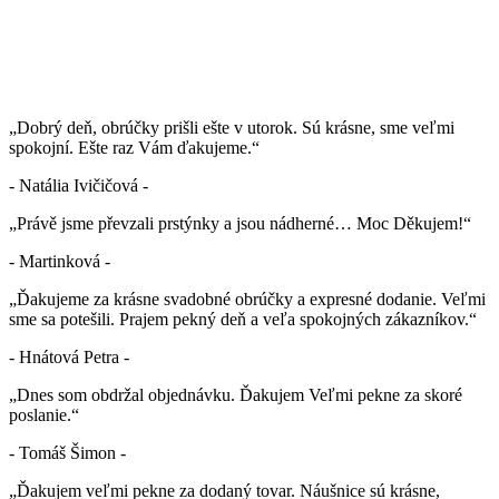
„Dobrý deň, obrúčky prišli ešte v utorok. Sú krásne, sme veľmi
spokojní. Ešte raz Vám ďakujeme.“
- Natália Ivičičová -
„Právě jsme převzali prstýnky a jsou nádherné… Moc Děkujem!“
- Martinková -
„Ďakujeme za krásne svadobné obrúčky a expresné dodanie. Veľmi
sme sa potešili. Prajem pekný deň a veľa spokojných zákazníkov.“
- Hnátová Petra -
„Dnes som obdržal objednávku. Ďakujem Veľmi pekne za skoré
poslanie.“
- Tomáš Šimon -
„Ďakujem veľmi pekne za dodaný tovar. Náušnice sú krásne,