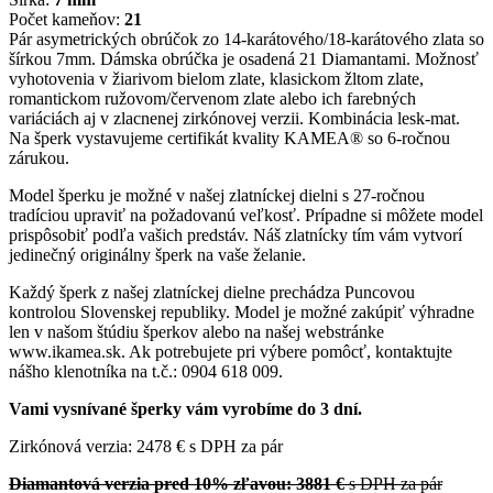
Počet kameňov:
21
Pár asymetrických obrúčok zo 14-karátového/18-karátového zlata so
šírkou 7mm. Dámska obrúčka je osadená 21 Diamantami. Možnosť
vyhotovenia v žiarivom bielom zlate, klasickom žltom zlate,
romantickom ružovom/červenom zlate alebo ich farebných
variáciách aj v zlacnenej zirkónovej verzii. Kombinácia lesk-mat.
Na šperk vystavujeme certifikát kvality KAMEA® so 6-ročnou
zárukou.
Model šperku je možné v našej zlatníckej dielni s 27-ročnou
tradíciou upraviť na požadovanú veľkosť. Prípadne si môžete model
prispôsobiť podľa vašich predstáv. Náš zlatnícky tím vám vytvorí
jedinečný originálny šperk na vaše želanie.
Každý šperk z našej zlatníckej dielne prechádza Puncovou
kontrolou Slovenskej republiky. Model je možné zakúpiť výhradne
len v našom štúdiu šperkov alebo na našej webstránke
www.ikamea.sk. Ak potrebujete pri výbere pomôcť, kontaktujte
nášho klenotníka na t.č.: 0904 618 009.
Vami vysnívané šperky vám vyrobíme do 3 dní.
Zirkónová verzia: 2478 € s DPH za pár
Diamantová verzia pred 10% zľavou: 3881 €
s DPH za pár