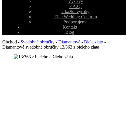
Výstavy
F.A.Q.
Ukážka výroby
Elite Wedding Centrum
Podporujeme
Kontakt
Blog
Obchod
-
Svadobné obrúčky
-
Diamantové
-
Biele zlato
-
Diamantové svadobné obrúčky 13/363 z bieleho zlata