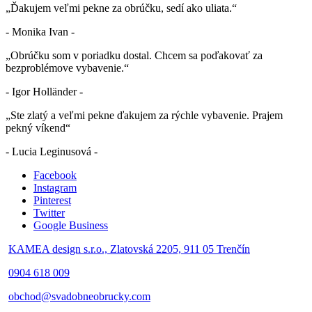
„Ďakujem veľmi pekne za obrúčku, sedí ako uliata.“
- Monika Ivan -
„Obrúčku som v poriadku dostal. Chcem sa poďakovať za
bezproblémove vybavenie.“
- Igor Holländer -
„Ste zlatý a veľmi pekne ďakujem za rýchle vybavenie. Prajem
pekný víkend“
- Lucia Leginusová -
Facebook
Instagram
Pinterest
Twitter
Google Business
KAMEA design s.r.o., Zlatovská 2205, 911 05 Trenčín
0904 618 009
obchod@svadobneobrucky.com