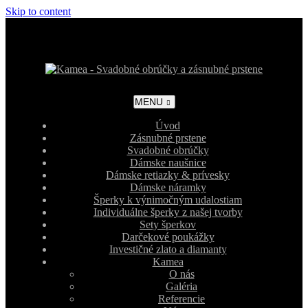
Skip to content
MENU
Úvod
Zásnubné prstene
Svadobné obrúčky
Dámske naušnice
Dámske retiazky & prívesky
Dámske náramky
Šperky k výnimočným udalostiam
Individuálne šperky z našej tvorby
Sety šperkov
Darčekové poukážky
Investičné zlato a diamanty
Kamea
O nás
Galéria
Referencie