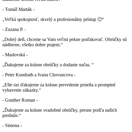
- Tomáš Marták -
„Veľká spokojnosť, skvelý a profesionálny prístup 🙂“
- Zuzana P. -
„Dobrý deň, chceme sa Vam veľmi pekne poďakovať. Obrúčky sú
nádherne, všetko dobre prajem.“
- Maslovská -
„Ďakujeme za krásne obrúčky a dodanie načas. “
- Peter Kundrath a Ivana Chovancova -
„Ešte raz ďakujeme za krásne prevedenie prsteňa a promptné
vybavenie zákazky.“
- Gunther Roman -
„Ďakujeme za krásne svadobné obrúčky, presne podľa našich
predstáv.“
- Simona -