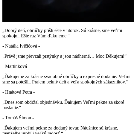
„Dobrý deň, obrúčky prišli ešte v utorok. Sú krásne, sme veľmi
spokojní. Ešte raz Vám ďakujeme.“
- Natália Ivičičová -
„Právě jsme převzali prstýnky a jsou nádherné… Moc Děkujem!“
- Martinková -
„Ďakujeme za krásne svadobné obrúčky a expresné dodanie. Veľmi
sme sa potešili. Prajem pekný deň a veľa spokojných zákazníkov.“
- Hnátová Petra -
„Dnes som obdržal objednávku. Ďakujem Veľmi pekne za skoré
poslanie.“
- Tomáš Šimon -
„Ďakujem veľmi pekne za dodaný tovar. Náušnice sú krásne,
manželke urobili veľkú radosť.“