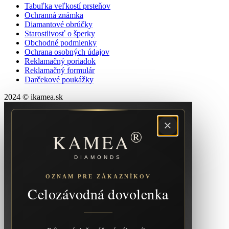
Tabuľka veľkostí prsteňov
Ochranná známka
Diamantové obrúčky
Starostlivosť o šperky
Obchodné podmienky
Ochrana osobných údajov
Reklamačný poriadok
Reklamačný formulár
Darčekové poukážky
2024 © ikamea.sk
×
®
KAMEA
DIAMONDS
OZNAM PRE ZÁKAZNÍKOV
Celozávodná dovolenka