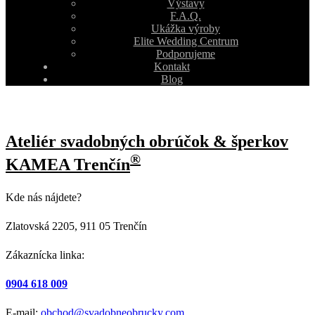
Výstavy
F.A.Q.
Ukážka výroby
Elite Wedding Centrum
Podporujeme
Kontakt
Blog
Ateliér svadobných obrúčok & šperkov
®
KAMEA Trenčín
Kde nás nájdete?
Zlatovská 2205, 911 05 Trenčín
Zákaznícka linka:
0904 618 009
E-mail:
obchod@svadobneobrucky.com