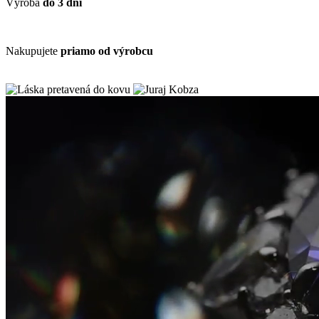
Výroba
do 3 dní
Nakupujete
priamo od výrobcu