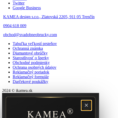
Twitter
Google Business
KAMEA design s.r.o., Zlatovská 2205, 911 05 Trenčín
0904 618 009
obchod@svadobneobrucky.com
Tabuľka veľkostí prsteňov
Ochranná známka
Diamantové obrúčky
Starostlivosť o šperky
Obchodné podmienky
Ochrana osobných údajov
Reklamačný poriadok
Reklamačný formulár
Darčekové poukážky
2024 © ikamea.sk
×
®
KAMEA