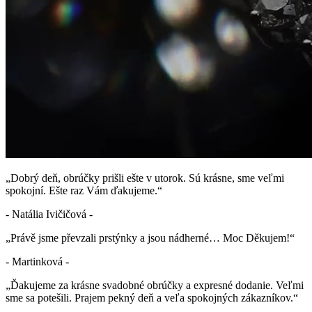
„Dobrý deň, obrúčky prišli ešte v utorok. Sú krásne, sme veľmi
spokojní. Ešte raz Vám ďakujeme.“
- Natália Ivičičová -
„Právě jsme převzali prstýnky a jsou nádherné… Moc Děkujem!“
- Martinková -
„Ďakujeme za krásne svadobné obrúčky a expresné dodanie. Veľmi
sme sa potešili. Prajem pekný deň a veľa spokojných zákazníkov.“