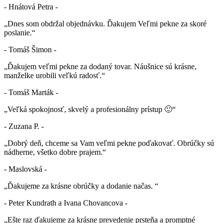
- Hnátová Petra -
„Dnes som obdržal objednávku. Ďakujem Veľmi pekne za skoré
poslanie.“
- Tomáš Šimon -
„Ďakujem veľmi pekne za dodaný tovar. Náušnice sú krásne,
manželke urobili veľkú radosť.“
- Tomáš Marták -
„Veľká spokojnosť, skvelý a profesionálny prístup 🙂“
- Zuzana P. -
„Dobrý deň, chceme sa Vam veľmi pekne poďakovať. Obrúčky sú
nádherne, všetko dobre prajem.“
- Maslovská -
„Ďakujeme za krásne obrúčky a dodanie načas. “
- Peter Kundrath a Ivana Chovancova -
„Ešte raz ďakujeme za krásne prevedenie prsteňa a promptné