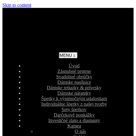
Skip to content
MENU
Úvod
Zásnubné prstene
Svadobné obrúčky
Dámske naušnice
Dámske retiazky & prívesky
Dámske náramky
Šperky k výnimočným udalostiam
Individuálne šperky z našej tvorby
Sety šperkov
Darčekové poukážky
Investičné zlato a diamanty
Kamea
O nás