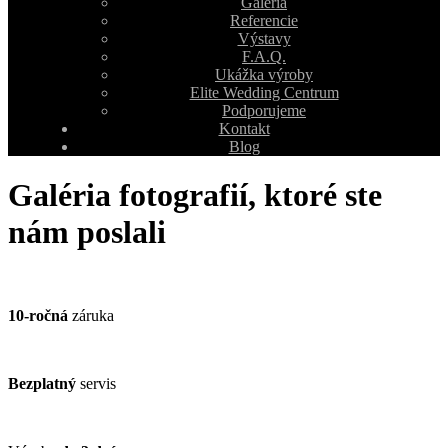
Galéria
Referencie
Výstavy
F.A.Q.
Ukážka výroby
Elite Wedding Centrum
Podporujeme
Kontakt
Blog
Galéria fotografií, ktoré ste
nám poslali
10-ročná
záruka
Bezplatný
servis