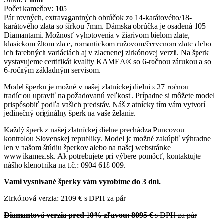
Počet kameňov:
105
Pár rovných, extravagantných obrúčok zo 14-karátového/18-
karátového zlata so šírkou 7mm. Dámska obrúčka je osadená 105
Diamantami. Možnosť vyhotovenia v žiarivom bielom zlate,
klasickom žltom zlate, romantickom ružovom/červenom zlate alebo
ich farebných variáciách aj v zlacnenej zirkónovej verzii. Na šperk
vystavujeme certifikát kvality KAMEA® so 6-ročnou zárukou a so
6-ročným základným servisom.
Model šperku je možné v našej zlatníckej dielni s 27-ročnou
tradíciou upraviť na požadovanú veľkosť. Prípadne si môžete model
prispôsobiť podľa vašich predstáv. Náš zlatnícky tím vám vytvorí
jedinečný originálny šperk na vaše želanie.
Každý šperk z našej zlatníckej dielne prechádza Puncovou
kontrolou Slovenskej republiky. Model je možné zakúpiť výhradne
len v našom štúdiu šperkov alebo na našej webstránke
www.ikamea.sk. Ak potrebujete pri výbere pomôcť, kontaktujte
nášho klenotníka na t.č.: 0904 618 009.
Vami vysnívané šperky vám vyrobíme do 3 dní.
Zirkónová verzia: 2109 € s DPH za pár
Diamantová verzia pred 10% zľavou: 8095 €
s DPH za pár