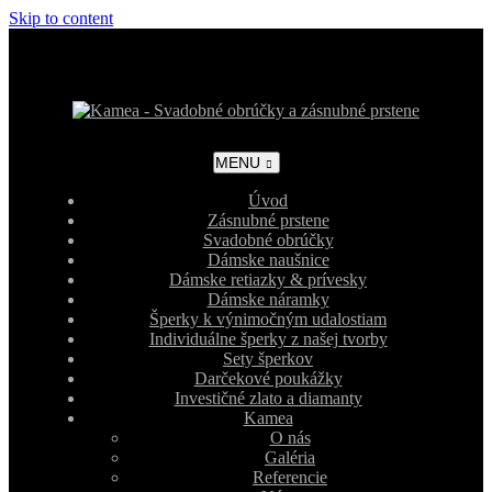
Skip to content
MENU
Úvod
Zásnubné prstene
Svadobné obrúčky
Dámske naušnice
Dámske retiazky & prívesky
Dámske náramky
Šperky k výnimočným udalostiam
Individuálne šperky z našej tvorby
Sety šperkov
Darčekové poukážky
Investičné zlato a diamanty
Kamea
O nás
Galéria
Referencie