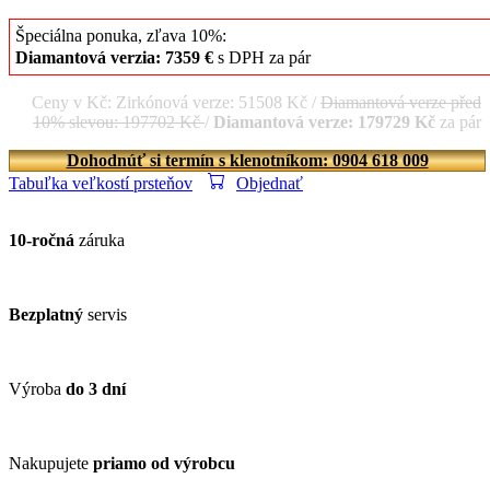
Špeciálna ponuka, zľava 10%:
Diamantová verzia: 7359 €
s DPH za pár
Ceny v Kč: Zirkónová verze: 51508 Kč /
Diamantová verze před
10% slevou: 197702 Kč
/
Diamantová verze: 179729 Kč
za pár
Dohodnúť si termín s klenotníkom: 0904 618 009
Tabuľka veľkostí prsteňov
Objednať
10-ročná
záruka
Bezplatný
servis
Výroba
do 3 dní
Nakupujete
priamo od výrobcu