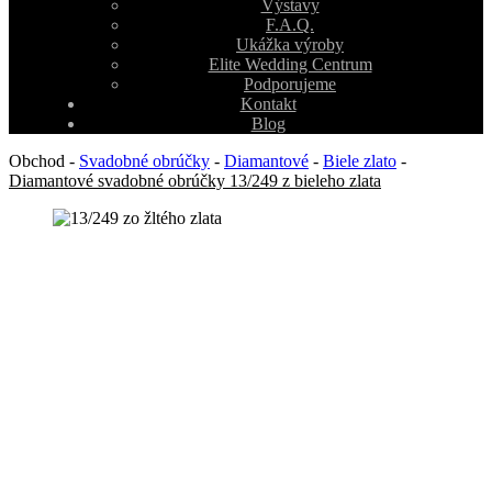
Výstavy
F.A.Q.
Ukážka výroby
Elite Wedding Centrum
Podporujeme
Kontakt
Blog
Obchod
-
Svadobné obrúčky
-
Diamantové
-
Biele zlato
-
Diamantové svadobné obrúčky 13/249 z bieleho zlata