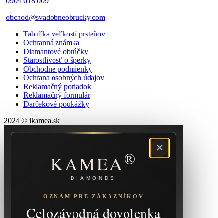
0904 618 009
obchod@svadobneobrucky.com
Tabuľka veľkostí prsteňov
Ochranná známka
Diamantové obrúčky
Starostlivosť o šperky
Obchodné podmienky
Ochrana osobných údajov
Reklamačný poriadok
Reklamačný formulár
Darčekové poukážky
2024 © ikamea.sk
×
®
KAMEA
DIAMONDS
OZNAM PRE ZÁKAZNÍKOV
Celozávodná dovolenka