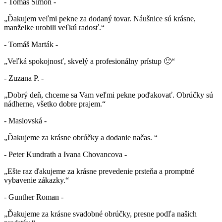
- Tomáš Šimon -
„Ďakujem veľmi pekne za dodaný tovar. Náušnice sú krásne,
manželke urobili veľkú radosť.“
- Tomáš Marták -
„Veľká spokojnosť, skvelý a profesionálny prístup 🙂“
- Zuzana P. -
„Dobrý deň, chceme sa Vam veľmi pekne poďakovať. Obrúčky sú
nádherne, všetko dobre prajem.“
- Maslovská -
„Ďakujeme za krásne obrúčky a dodanie načas. “
- Peter Kundrath a Ivana Chovancova -
„Ešte raz ďakujeme za krásne prevedenie prsteňa a promptné
vybavenie zákazky.“
- Gunther Roman -
„Ďakujeme za krásne svadobné obrúčky, presne podľa našich