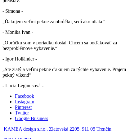
predstáv.“
- Simona -
„Ďakujem veľmi pekne za obrúčku, sedí ako uliata.“
- Monika Ivan -
„Obrúčku som v poriadku dostal. Chcem sa poďakovať za
bezproblémove vybavenie.“
- Igor Holländer -
„Ste zlatý a veľmi pekne ďakujem za rýchle vybavenie. Prajem
pekný víkend“
- Lucia Leginusová -
Facebook
Instagram
Pinterest
Twitter
Google Business
KAMEA design s.r.o., Zlatovská 2205, 911 05 Trenčín