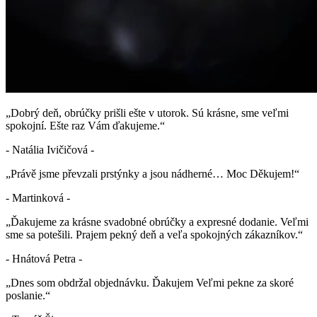
„Dobrý deň, obrúčky prišli ešte v utorok. Sú krásne, sme veľmi
spokojní. Ešte raz Vám ďakujeme.“
- Natália Ivičičová -
„Právě jsme převzali prstýnky a jsou nádherné… Moc Děkujem!“
- Martinková -
„Ďakujeme za krásne svadobné obrúčky a expresné dodanie. Veľmi
sme sa potešili. Prajem pekný deň a veľa spokojných zákazníkov.“
- Hnátová Petra -
„Dnes som obdržal objednávku. Ďakujem Veľmi pekne za skoré
poslanie.“