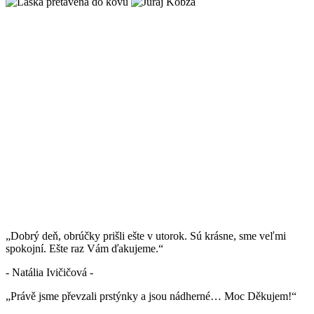
„Dobrý deň, obrúčky prišli ešte v utorok. Sú krásne, sme veľmi
spokojní. Ešte raz Vám ďakujeme.“
- Natália Ivičičová -
„Právě jsme převzali prstýnky a jsou nádherné… Moc Děkujem!“