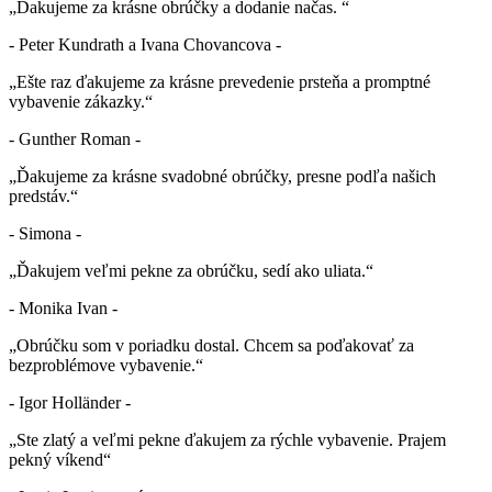
„Ďakujeme za krásne obrúčky a dodanie načas. “
- Peter Kundrath a Ivana Chovancova -
„Ešte raz ďakujeme za krásne prevedenie prsteňa a promptné
vybavenie zákazky.“
- Gunther Roman -
„Ďakujeme za krásne svadobné obrúčky, presne podľa našich
predstáv.“
- Simona -
„Ďakujem veľmi pekne za obrúčku, sedí ako uliata.“
- Monika Ivan -
„Obrúčku som v poriadku dostal. Chcem sa poďakovať za
bezproblémove vybavenie.“
- Igor Holländer -
„Ste zlatý a veľmi pekne ďakujem za rýchle vybavenie. Prajem
pekný víkend“