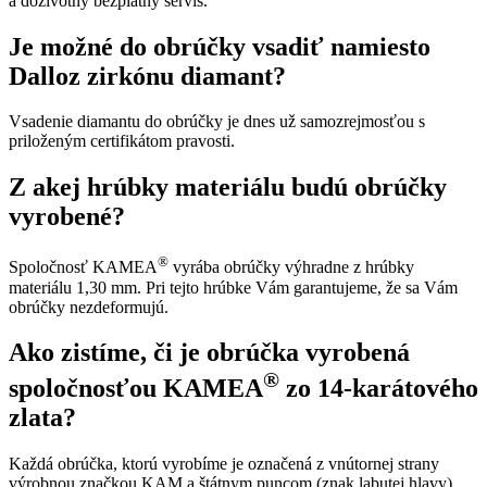
a doživotný bezplatný servis.
Je možné do obrúčky vsadiť namiesto
Dalloz zirkónu diamant?
Vsadenie diamantu do obrúčky je dnes už samozrejmosťou s
priloženým certifikátom pravosti.
Z akej hrúbky materiálu budú obrúčky
vyrobené?
®
Spoločnosť KAMEA
vyrába obrúčky výhradne z hrúbky
materiálu 1,30 mm. Pri tejto hrúbke Vám garantujeme, že sa Vám
obrúčky nezdeformujú.
Ako zistíme, či je obrúčka vyrobená
®
spoločnosťou KAMEA
zo 14-karátového
zlata?
Každá obrúčka, ktorú vyrobíme je označená z vnútornej strany
výrobnou značkou KAM a štátnym puncom (znak labutej hlavy).