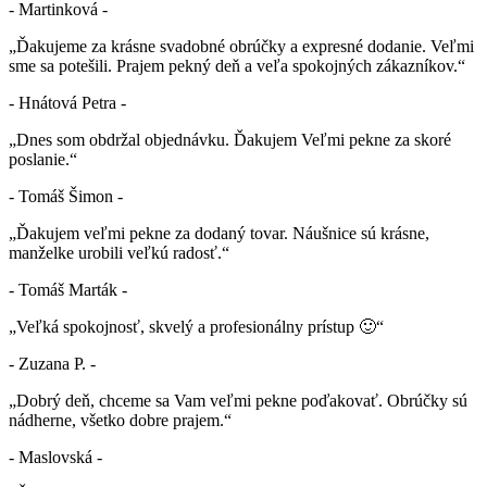
- Martinková -
„Ďakujeme za krásne svadobné obrúčky a expresné dodanie. Veľmi
sme sa potešili. Prajem pekný deň a veľa spokojných zákazníkov.“
- Hnátová Petra -
„Dnes som obdržal objednávku. Ďakujem Veľmi pekne za skoré
poslanie.“
- Tomáš Šimon -
„Ďakujem veľmi pekne za dodaný tovar. Náušnice sú krásne,
manželke urobili veľkú radosť.“
- Tomáš Marták -
„Veľká spokojnosť, skvelý a profesionálny prístup 🙂“
- Zuzana P. -
„Dobrý deň, chceme sa Vam veľmi pekne poďakovať. Obrúčky sú
nádherne, všetko dobre prajem.“
- Maslovská -