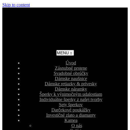
Skip to content
MENU
Úvod
Zásnubné prstene
Svadobné obrúčky
Dámske naušnice
Dámske retiazky & prívesky
Dámske náramky
Šperky k výnimočným udalostiam
Individuálne šperky z našej tvorby
Sety šperkov
Darčekové poukážky
Investičné zlato a diamanty
Kamea
O nás