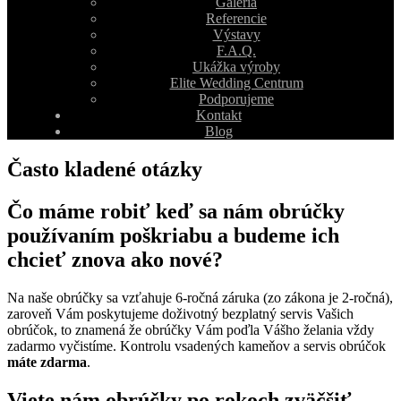
Galéria
Referencie
Výstavy
F.A.Q.
Ukážka výroby
Elite Wedding Centrum
Podporujeme
Kontakt
Blog
Často kladené otázky
Čo máme robiť keď sa nám obrúčky
používaním poškriabu a budeme ich
chcieť znova ako nové?
Na naše obrúčky sa vzťahuje 6-ročná záruka (zo zákona je 2-ročná),
zaroveň Vám poskytujeme doživotný bezplatný servis Vašich
obrúčok, to znamená že obrúčky Vám poďla Vášho želania vždy
zadarmo vyčistíme. Kontrolu vsadených kameňov a servis obrúčok
máte zdarma
.
Viete nám obrúčky po rokoch zväčšiť,