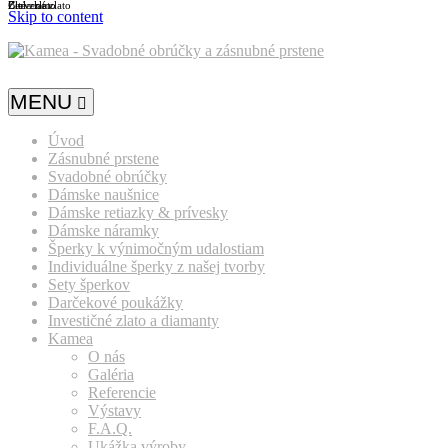
Biele zlato
Žlté zlato
Červené zlato
Skip to content
MENU
Úvod
Zásnubné prstene
Svadobné obrúčky
Dámske naušnice
Dámske retiazky & prívesky
Dámske náramky
Šperky k výnimočným udalostiam
Individuálne šperky z našej tvorby
Sety šperkov
Darčekové poukážky
Investičné zlato a diamanty
Kamea
O nás
Galéria
Referencie
Výstavy
F.A.Q.
Ukážka výroby