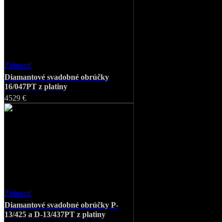
Zobraziť
Favorite
Diamantové svadobné obrúčky
16/046PT z platiny
2902 €
Zobraziť
Favorite
Diamantové svadobné obrúčky
16/047PT z platiny
4529 €