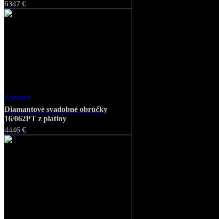
Zobraziť
Favorite
Diamantové svadobné obrúčky P-
13/425 a D-13/437PT z platiny
6347 €