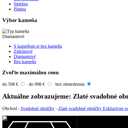
Striebro
Platina
Výber kameňa
Diamantové
S kameňom aj bez kameňa
Zirkónové
Diamantové
Bez kameňa
Zvoľte maximálnu cenu
do 598 €
do 998 €
bez obmedzenia
Aktuálne zobrazujeme: Zlaté svadobné ob
Obchod
-
Svadobné obrúčky
-
Zlaté svadobné obrúčky Exkluzívne s