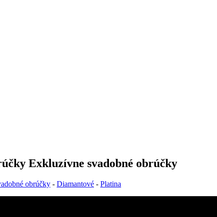
rúčky Exkluzívne svadobné obrúčky
vadobné obrúčky
-
Diamantové
-
Platina