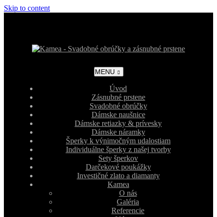
Skip to content
MENU
Úvod
Zásnubné prstene
Svadobné obrúčky
Dámske naušnice
Dámske retiazky & prívesky
Dámske náramky
Šperky k výnimočným udalostiam
Individuálne šperky z našej tvorby
Sety šperkov
Darčekové poukážky
Investičné zlato a diamanty
Kamea
O nás
Galéria
Referencie