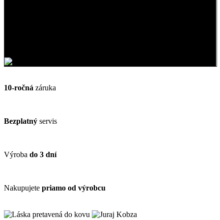
Vyrábame pre Vás šperky od roku 2000
Každý šperk z dielne KAMEA® musí upútať pozornosť nie sám na
seba,
ale v prvom rade na krásu ženy.
10-ročná
záruka
Bezplatný
servis
Výroba
do 3 dní
Nakupujete
priamo od výrobcu