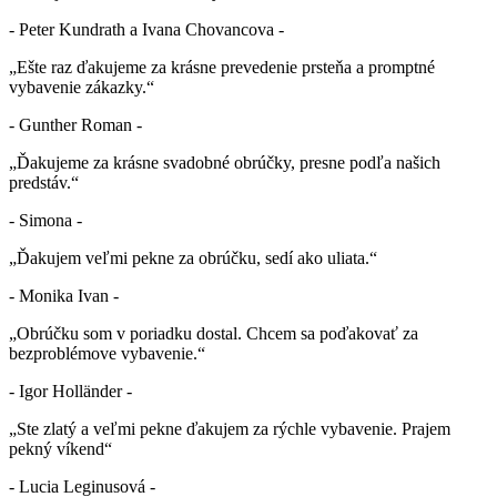
- Peter Kundrath a Ivana Chovancova -
„Ešte raz ďakujeme za krásne prevedenie prsteňa a promptné
vybavenie zákazky.“
- Gunther Roman -
„Ďakujeme za krásne svadobné obrúčky, presne podľa našich
predstáv.“
- Simona -
„Ďakujem veľmi pekne za obrúčku, sedí ako uliata.“
- Monika Ivan -
„Obrúčku som v poriadku dostal. Chcem sa poďakovať za
bezproblémove vybavenie.“
- Igor Holländer -
„Ste zlatý a veľmi pekne ďakujem za rýchle vybavenie. Prajem
pekný víkend“
- Lucia Leginusová -