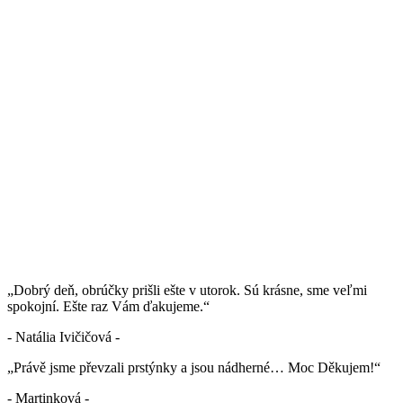
„Dobrý deň, obrúčky prišli ešte v utorok. Sú krásne, sme veľmi
spokojní. Ešte raz Vám ďakujeme.“
- Natália Ivičičová -
„Právě jsme převzali prstýnky a jsou nádherné… Moc Děkujem!“
- Martinková -