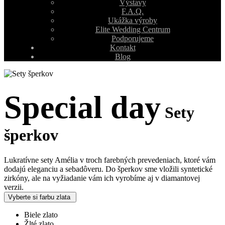
Výstavy
F.A.Q.
Ukážka výroby
Elite Wedding Centrum
Podporujeme
Kontakt
Blog
Special day
Sety
šperkov
Lukratívne sety Amélia v troch farebných prevedeniach, ktoré vám
dodajú eleganciu a sebadôveru. Do šperkov sme vložili syntetické
zirkóny, ale na vyžiadanie vám ich vyrobíme aj v diamantovej
verzii.
Vyberte si farbu zlata
Biele zlato
Žlté zlato