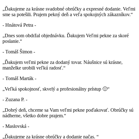
„Ďakujeme za krásne svadobné obrúčky a expresné dodanie. Veľmi
sme sa potešili. Prajem pekný deň a veľa spokojných zákazníkov.“
- Hnátová Petra -
„Dnes som obdržal objednávku. Ďakujem Veľmi pekne za skoré
poslanie.“
- Tomáš Šimon -
„Ďakujem veľmi pekne za dodaný tovar. Náušnice sú krásne,
manželke urobili veľkú radosť.“
- Tomáš Marták -
„Veľká spokojnosť, skvelý a profesionálny prístup 🙂“
- Zuzana P. -
„Dobrý deň, chceme sa Vam veľmi pekne poďakovať. Obrúčky sú
nádherne, všetko dobre prajem.“
- Maslovská -
„Ďakujeme za krásne obrúčky a dodanie načas. “