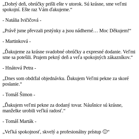
„Dobrý deň, obrúčky prišli ešte v utorok. Sú krásne, sme veľmi
spokojní. Ešte raz Vám ďakujeme.“
- Natália Ivičičová -
„Právě jsme převzali prstýnky a jsou nádherné… Moc Děkujem!“
- Martinková -
„Ďakujeme za krásne svadobné obrúčky a expresné dodanie. Veľmi
sme sa potešili. Prajem pekný deň a veľa spokojných zákazníkov.“
- Hnátová Petra -
„Dnes som obdržal objednávku. Ďakujem Veľmi pekne za skoré
poslanie.“
- Tomáš Šimon -
„Ďakujem veľmi pekne za dodaný tovar. Náušnice sú krásne,
manželke urobili veľkú radosť.“
- Tomáš Marták -
„Veľká spokojnosť, skvelý a profesionálny prístup 🙂“