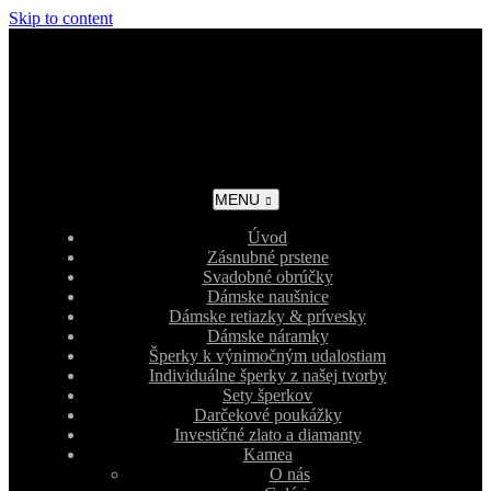
Skip to content
MENU
Úvod
Zásnubné prstene
Svadobné obrúčky
Dámske naušnice
Dámske retiazky & prívesky
Dámske náramky
Šperky k výnimočným udalostiam
Individuálne šperky z našej tvorby
Sety šperkov
Darčekové poukážky
Investičné zlato a diamanty
Kamea
O nás