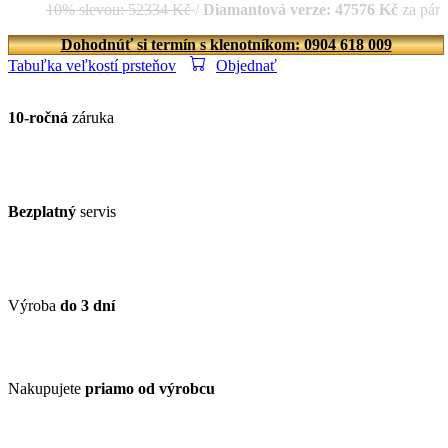
10% slevou: 52334 Kč
/
Diamantová verze: 47576 Kč
za pár
Dohodnúť si termín s klenotníkom: 0904 618 009
Tabuľka veľkostí prsteňov
Objednať
10-ročná
záruka
Bezplatný
servis
Výroba
do 3 dní
Nakupujete
priamo od výrobcu