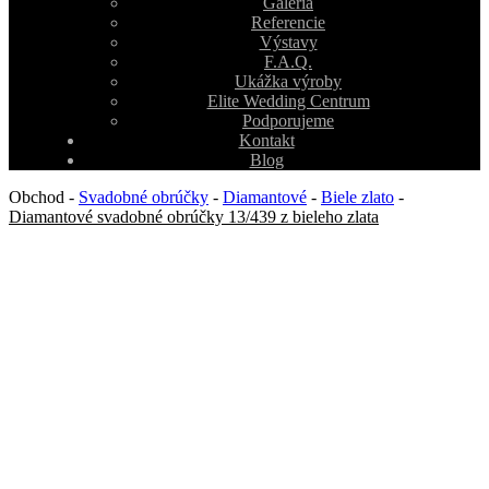
Galéria
Referencie
Výstavy
F.A.Q.
Ukážka výroby
Elite Wedding Centrum
Podporujeme
Kontakt
Blog
Obchod
-
Svadobné obrúčky
-
Diamantové
-
Biele zlato
-
Diamantové svadobné obrúčky 13/439 z bieleho zlata