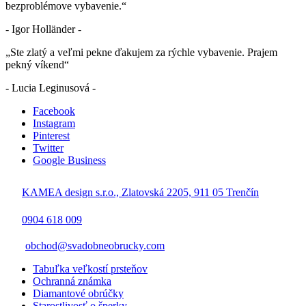
bezproblémove vybavenie.“
- Igor Holländer -
„Ste zlatý a veľmi pekne ďakujem za rýchle vybavenie. Prajem
pekný víkend“
- Lucia Leginusová -
Facebook
Instagram
Pinterest
Twitter
Google Business
KAMEA design s.r.o., Zlatovská 2205, 911 05 Trenčín
0904 618 009
obchod@svadobneobrucky.com
Tabuľka veľkostí prsteňov
Ochranná známka
Diamantové obrúčky
Starostlivosť o šperky