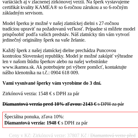
variáciách aj v zlacnenej zirkónovej verzii. Na šperk vystavujeme
certifikát kvality KAMEA® so 6-ročnou zárukou a so 6-ročným
základným servisom.
Model šperku je možné v našej zlatníckej dielni s 27-ročnou
tradíciou upraviť na požadovanú veľkosť. Prípadne si môžete model
prispôsobiť podľa vašich predstáv. Náš zlatnícky tím vám vytvorí
jedinečný originálny šperk na vaše želanie.
Každý šperk z našej zlatníckej dielne prechádza Puncovou
kontrolou Slovenskej republiky. Model je možné zakúpiť výhradne
len v našom štúdiu šperkov alebo na našej webstránke
www.ikamea.sk. Ak potrebujete pri výbere pomôcť, kontaktujte
nášho klenotníka na t.č.: 0904 618 009.
Vami vysnívané šperky vám vyrobíme do 3 dní.
Zirkónová verzia: 1548 € s DPH za pár
Diamantová verzia pred 10% zľavou: 2143 €
s DPH za pár
Špeciálna ponuka, zľava 10%:
Diamantová verzia: 1948 €
s DPH za pár
Ceny v Kč: Zirkónová verze: 37807 Kč /
Diamantová verze před