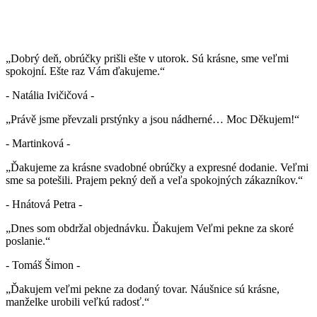
„Dobrý deň, obrúčky prišli ešte v utorok. Sú krásne, sme veľmi
spokojní. Ešte raz Vám ďakujeme.“
- Natália Ivičičová -
„Právě jsme převzali prstýnky a jsou nádherné… Moc Děkujem!“
- Martinková -
„Ďakujeme za krásne svadobné obrúčky a expresné dodanie. Veľmi
sme sa potešili. Prajem pekný deň a veľa spokojných zákazníkov.“
- Hnátová Petra -
„Dnes som obdržal objednávku. Ďakujem Veľmi pekne za skoré
poslanie.“
- Tomáš Šimon -
„Ďakujem veľmi pekne za dodaný tovar. Náušnice sú krásne,
manželke urobili veľkú radosť.“