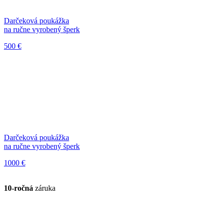
Darčeková poukážka
na ručne vyrobený šperk
500 €
Darčeková poukážka
na ručne vyrobený šperk
1000 €
10-ročná
záruka