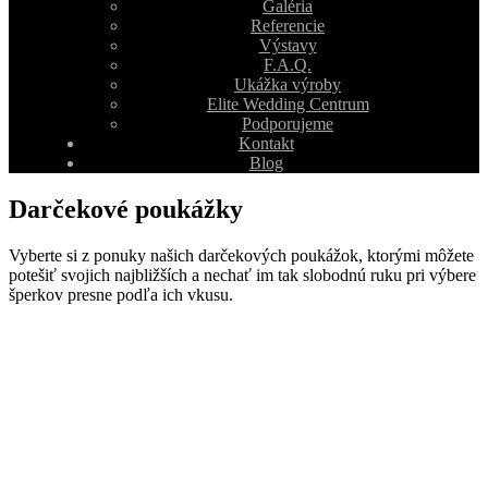
Galéria
Referencie
Výstavy
F.A.Q.
Ukážka výroby
Elite Wedding Centrum
Podporujeme
Kontakt
Blog
Darčekové poukážky
Vyberte si z ponuky našich darčekových poukážok, ktorými môžete
potešiť svojich najbližších a nechať im tak slobodnú ruku pri výbere
šperkov presne podľa ich vkusu.