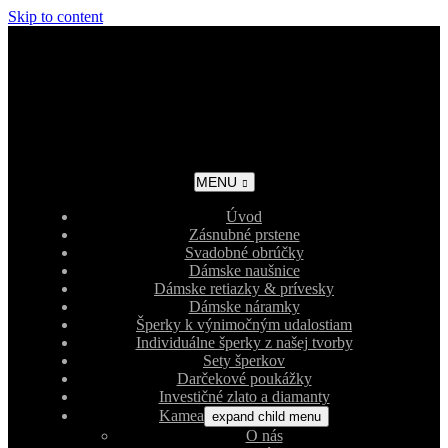
Skip to content
MENU
Úvod
Zásnubné prstene
Svadobné obrúčky
Dámske naušnice
Dámske retiazky & prívesky
Dámske náramky
Šperky k výnimočným udalostiam
Individuálne šperky z našej tvorby
Sety šperkov
Darčekové poukážky
Investičné zlato a diamanty
Kamea
expand child menu
O nás