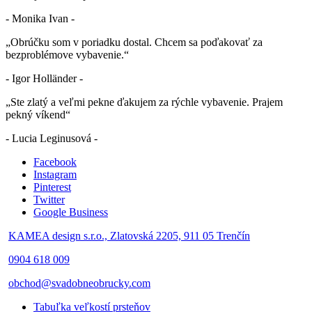
- Monika Ivan -
„Obrúčku som v poriadku dostal. Chcem sa poďakovať za
bezproblémove vybavenie.“
- Igor Holländer -
„Ste zlatý a veľmi pekne ďakujem za rýchle vybavenie. Prajem
pekný víkend“
- Lucia Leginusová -
Facebook
Instagram
Pinterest
Twitter
Google Business
KAMEA design s.r.o., Zlatovská 2205, 911 05 Trenčín
0904 618 009
obchod@svadobneobrucky.com
Tabuľka veľkostí prsteňov