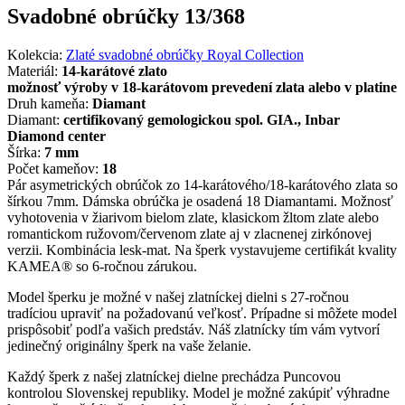
Svadobné obrúčky 13/368
Kolekcia:
Zlaté svadobné obrúčky Royal Collection
Materiál:
14-karátové zlato
možnosť výroby v 18-karátovom prevedení zlata alebo v platine
Druh kameňa:
Diamant
Diamant:
certifikovaný gemologickou spol. GIA., Inbar
Diamond center
Šírka:
7 mm
Počet kameňov:
18
Pár asymetrických obrúčok zo 14-karátového/18-karátového zlata so
šírkou 7mm. Dámska obrúčka je osadená 18 Diamantami. Možnosť
vyhotovenia v žiarivom bielom zlate, klasickom žltom zlate alebo
romantickom ružovom/červenom zlate aj v zlacnenej zirkónovej
verzii. Kombinácia lesk-mat. Na šperk vystavujeme certifikát kvality
KAMEA® so 6-ročnou zárukou.
Model šperku je možné v našej zlatníckej dielni s 27-ročnou
tradíciou upraviť na požadovanú veľkosť. Prípadne si môžete model
prispôsobiť podľa vašich predstáv. Náš zlatnícky tím vám vytvorí
jedinečný originálny šperk na vaše želanie.
Každý šperk z našej zlatníckej dielne prechádza Puncovou
kontrolou Slovenskej republiky. Model je možné zakúpiť výhradne