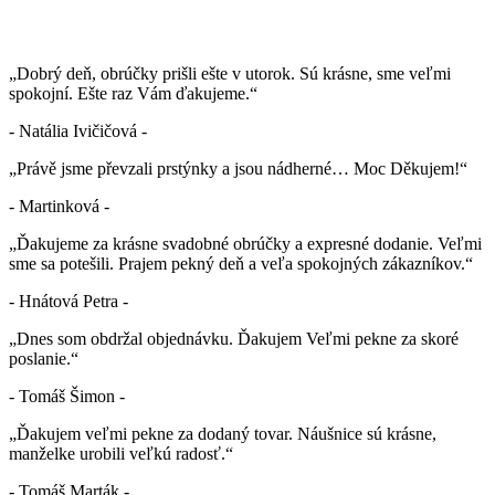
„Dobrý deň, obrúčky prišli ešte v utorok. Sú krásne, sme veľmi
spokojní. Ešte raz Vám ďakujeme.“
- Natália Ivičičová -
„Právě jsme převzali prstýnky a jsou nádherné… Moc Děkujem!“
- Martinková -
„Ďakujeme za krásne svadobné obrúčky a expresné dodanie. Veľmi
sme sa potešili. Prajem pekný deň a veľa spokojných zákazníkov.“
- Hnátová Petra -
„Dnes som obdržal objednávku. Ďakujem Veľmi pekne za skoré
poslanie.“
- Tomáš Šimon -
„Ďakujem veľmi pekne za dodaný tovar. Náušnice sú krásne,
manželke urobili veľkú radosť.“
- Tomáš Marták -