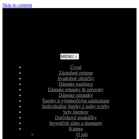
Skip to content
MENU
Úvod
Zásnubné prstene
Svadobné obrúčky
Dámske naušnice
Dámske retiazky & prívesky
Dámske náramky
Šperky k výnimočným udalostiam
Individuálne šperky z našej tvorby
Sety šperkov
Darčekové poukážky
Investičné zlato a diamanty
Kamea
O nás