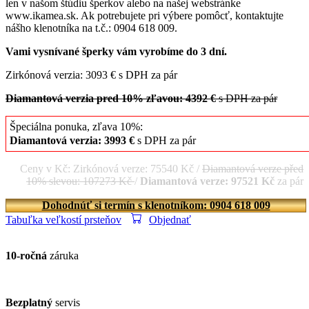
len v našom štúdiu šperkov alebo na našej webstránke
www.ikamea.sk. Ak potrebujete pri výbere pomôcť, kontaktujte
nášho klenotníka na t.č.: 0904 618 009.
Vami vysnívané šperky vám vyrobíme do 3 dní.
Zirkónová verzia: 3093 € s DPH za pár
Diamantová verzia pred 10% zľavou: 4392 €
s DPH za pár
Špeciálna ponuka, zľava 10%:
Diamantová verzia: 3993 €
s DPH za pár
Ceny v Kč: Zirkónová verze: 75540 Kč /
Diamantová verze před
10% slevou: 107273 Kč
/
Diamantová verze: 97521 Kč
za pár
Dohodnúť si termín s klenotníkom: 0904 618 009
Tabuľka veľkostí prsteňov
Objednať
10-ročná
záruka
Bezplatný
servis