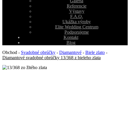
Galéria
Referencie
Výstavy
F.A.Q.
Ukážka výroby
Elite Wedding Centrum
Podporujeme
Kontakt
Blog
Obchod
-
Svadobné obrúčky
-
Diamantové
-
Biele zlato
-
Diamantové svadobné obrúčky 13/368 z bieleho zlata