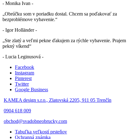
- Monika Ivan -
„Obrúčku som v poriadku dostal. Chcem sa poďakovať za
bezproblémove vybavenie.“
- Igor Holländer -
„Ste zlatý a veľmi pekne ďakujem za rýchle vybavenie. Prajem
pekný víkend“
- Lucia Leginusová -
Facebook
Instagram
Pinterest
Twitter
Google Business
KAMEA design s.r.o., Zlatovská 2205, 911 05 Trenčín
0904 618 009
obchod@svadobneobrucky.com
Tabuľka veľkostí prsteňov
Ochranná známka