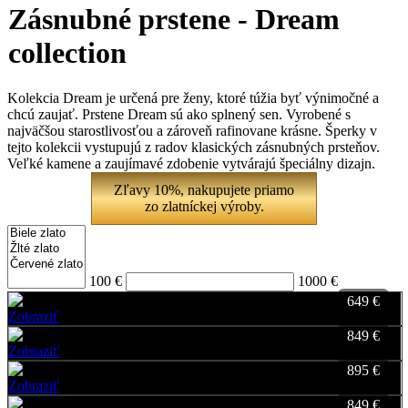
Zásnubné prstene - Dream
collection
Kolekcia Dream je určená pre ženy, ktoré túžia byť výnimočné a
chcú zaujať. Prstene Dream sú ako splnený sen. Vyrobené s
najväčšou starostlivosťou a zároveň rafinovane krásne. Šperky v
tejto kolekcii vystupujú z radov klasických zásnubných prsteňov.
Veľké kamene a zaujímavé zdobenie vytvárajú špeciálny dizajn.
Zľavy 10%, nakupujete priamo
zo zlatníckej výroby.
100 €
1000 €
649 €
Zobraziť
Favorite
849 €
Zobraziť
Favorite
895 €
Zobraziť
Favorite
849 €