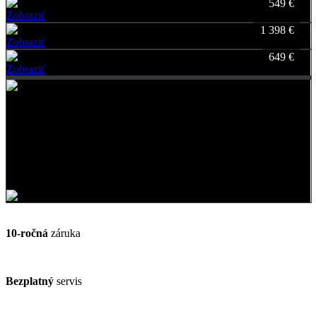
549 €
Zobraziť
Favorite
1 398 €
Zobraziť
Favorite
649 €
Zobraziť
Favorite
Vyrábame pre Vás šperky od roku 2000
Každý šperk z dielne KAMEA® musí upútať pozornosť nie sám na
seba,
ale v prvom rade na krásu ženy.
10-ročná
záruka
Bezplatný
servis