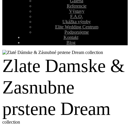
Galéria
Referencie
Výstavy
F.A.Q.
Ukážka výroby
Elite Wedding Centrum
Podporujeme
Kontakt
Blog
Zlate Damske &
Zasnubne
prstene Dream
collection