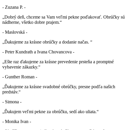
- Zuzana P. -
„Dobrý deň, chceme sa Vam veľmi pekne poďakovať. Obrúčky sú
nádherne, všetko dobre prajem.“
- Maslovská -
„Ďakujeme za krásne obrúčky a dodanie načas. “
- Peter Kundrath a Ivana Chovancova -
„Ešte raz ďakujeme za krásne prevedenie prsteňa a promptné
vybavenie zákazky.“
- Gunther Roman -
„Ďakujeme za krásne svadobné obrúčky, presne podľa našich
predstáv.“
- Simona -
„Ďakujem veľmi pekne za obrúčku, sedí ako uliata.“
- Monika Ivan -