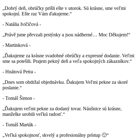
„Dobrý deň, obrúčky prišli ešte v utorok. Sú krásne, sme veľmi
spokojní. Ešte raz Vám ďakujeme.“
- Natália Ivičičová -
„Právě jsme převzali prstýnky a jsou nádherné… Moc Děkujem!“
- Martinková -
„Ďakujeme za krásne svadobné obrúčky a expresné dodanie. Veľmi
sme sa potešili. Prajem pekný deň a veľa spokojných zákazníkov.“
- Hnátová Petra -
„Dnes som obdržal objednávku. Ďakujem Veľmi pekne za skoré
poslanie.“
- Tomáš Šimon -
„Ďakujem veľmi pekne za dodaný tovar. Náušnice sú krásne,
manželke urobili veľkú radosť.“
- Tomáš Marták -
„Veľká spokojnosť, skvelý a profesionálny prístup 🙂“