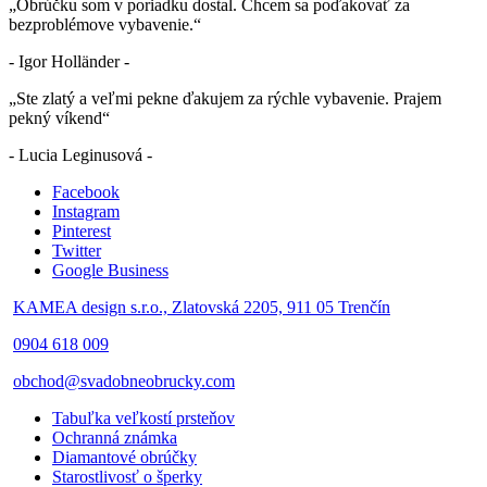
„Obrúčku som v poriadku dostal. Chcem sa poďakovať za
bezproblémove vybavenie.“
- Igor Holländer -
„Ste zlatý a veľmi pekne ďakujem za rýchle vybavenie. Prajem
pekný víkend“
- Lucia Leginusová -
Facebook
Instagram
Pinterest
Twitter
Google Business
KAMEA design s.r.o., Zlatovská 2205, 911 05 Trenčín
0904 618 009
obchod@svadobneobrucky.com
Tabuľka veľkostí prsteňov
Ochranná známka
Diamantové obrúčky
Starostlivosť o šperky