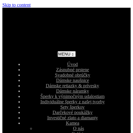
Skip to content
MENU
Úvod
Zásnubné prstene
Svadobné obrúčky
Dámske naušnice
Dámske retiazky & prívesky
Dámske náramky
Šperky k výnimočným udalostiam
Individuálne šperky z našej tvorby
Sety šperkov
Darčekové poukážky
Investičné zlato a diamanty
Kamea
O nás