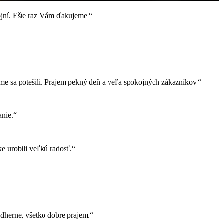
ojní. Ešte raz Vám ďakujeme.“
e sa potešili. Prajem pekný deň a veľa spokojných zákazníkov.“
nie.“
e urobili veľkú radosť.“
herne, všetko dobre prajem.“