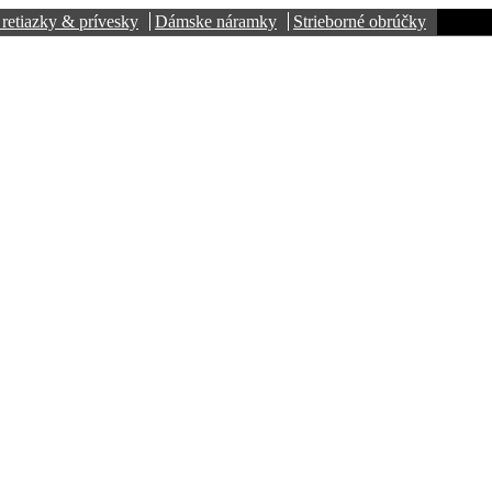
retiazky & prívesky
Dámske náramky
Strieborné obrúčky