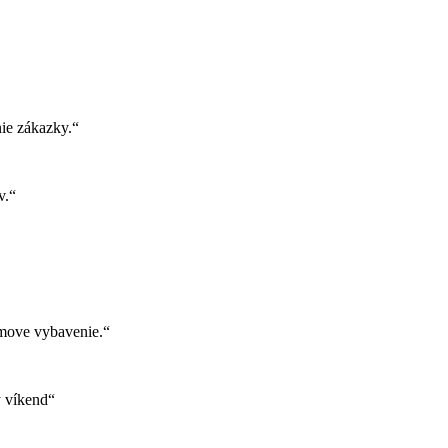
ie zákazky.“
v.“
move vybavenie.“
ý víkend“