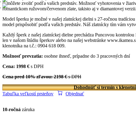
si môžete zvoliť podľa vašich predstáv. Možnosť vyhotovenia v žiariv
romantickom ružovom/červenom zlate, takisto aj v diamantovej verzii
Model šperku je možné v našej zlatníckej dielni s 27-ročnou tradício
model prispôsobiť podľa vašich predstáv. Náš zlatnícky tím vám vytvo
Každý šperk z našej zlatníckej dielne prechádza Puncovou kontrolou
len v našom štúdiu šperkov alebo na našej webstránke www.ikamea.sk
klenotníka na t.č.: 0904 618 009.
Možnosť prevzatia:
osobne ihneď, prípadne do 3 pracovných dní
Cena: 1998 €
s DPH
Cena pred 10% zľavou: 2198 €
s DPH
Dohodnúť si termín s klenotn
Tabuľka veľkostí prsteňov
Objednať
10-ročná
záruka