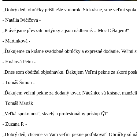
„Dobrý deň, obrúčky prišli ešte v utorok. Sú krásne, sme veľmi spok
- Natália Ivičičová -
„Právě jsme převzali prstýnky a jsou nádherné… Moc Děkujem!“
- Martinková -
„Ďakujeme za krásne svadobné obrúčky a expresné dodanie. Veľmi sm
- Hnátová Petra -
„Dnes som obdržal objednávku. Ďakujem Veľmi pekne za skoré posla
- Tomáš Šimon -
„Ďakujem veľmi pekne za dodaný tovar. Náušnice sú krásne, manželk
- Tomáš Marták -
„Veľká spokojnosť, skvelý a profesionálny prístup 🙂“
- Zuzana P. -
„Dobrý deň, chceme sa Vam veľmi pekne poďakovať. Obrúčky sú nád