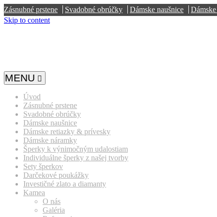
Zásnubné prstene
Svadobné obrúčky
Dámske naušnice
Dámske 
Skip to content
MENU
Úvod
Zásnubné prstene
Svadobné obrúčky
Dámske naušnice
Dámske retiazky & prívesky
Dámske náramky
Šperky k výnimočným udalostiam
Individuálne šperky z našej tvorby
Sety šperkov
Darčekové poukážky
Investičné zlato a diamanty
Kamea
O nás
Galéria