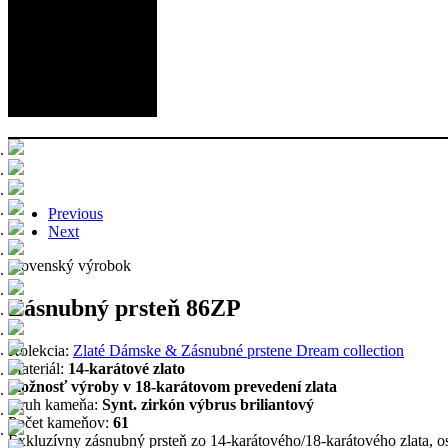
Previous
Next
Slovenský výrobok
Zásnubný prsteň 86ZP
Kolekcia:
Zlaté Dámske & Zásnubné prstene Dream collection
Materiál:
14-karátové zlato
možnosť výroby v 18-karátovom prevedení zlata
Druh kameňa:
Synt. zirkón výbrus briliantový
Počet kameňov:
61
Exkluzívny zásnubný prsteň zo 14-karátového/18-karátového zlata, 