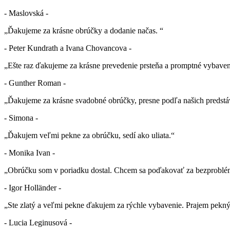
- Maslovská -
„Ďakujeme za krásne obrúčky a dodanie načas. “
- Peter Kundrath a Ivana Chovancova -
„Ešte raz ďakujeme za krásne prevedenie prsteňa a promptné vybaven
- Gunther Roman -
„Ďakujeme za krásne svadobné obrúčky, presne podľa našich predstá
- Simona -
„Ďakujem veľmi pekne za obrúčku, sedí ako uliata.“
- Monika Ivan -
„Obrúčku som v poriadku dostal. Chcem sa poďakovať za bezproblé
- Igor Holländer -
„Ste zlatý a veľmi pekne ďakujem za rýchle vybavenie. Prajem pekn
- Lucia Leginusová -