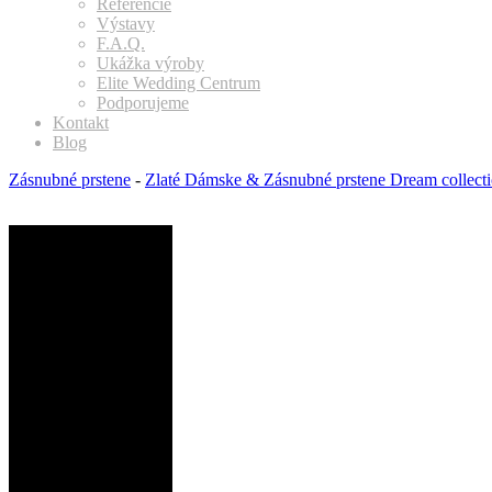
Referencie
Výstavy
F.A.Q.
Ukážka výroby
Elite Wedding Centrum
Podporujeme
Kontakt
Blog
Zásnubné prstene
-
Zlaté Dámske & Zásnubné prstene Dream collect