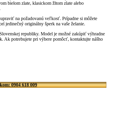
om bielom zlate, klasickom žltom zlate alebo
.
u upraviť na požadovanú veľkosť. Prípadne si môžete
rí jedinečný originálny šperk na vaše želanie.
 Slovenskej republiky. Model je možné zakúpiť výhradne
. Ak potrebujete pri výbere pomôcť, kontaktujte nášho
íkom: 0904 618 009