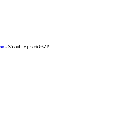
ion
-
Zásnubný prsteň 86ZP