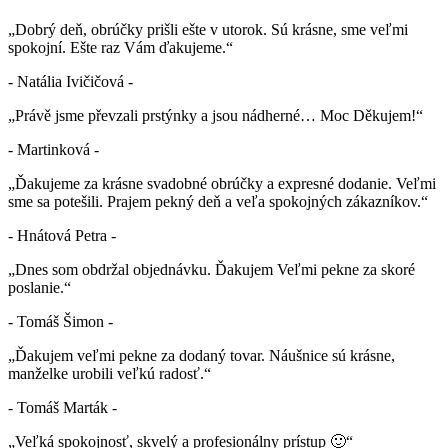
„Dobrý deň, obrúčky prišli ešte v utorok. Sú krásne, sme veľmi
spokojní. Ešte raz Vám ďakujeme.“
- Natália Ivičičová -
„Právě jsme převzali prstýnky a jsou nádherné… Moc Děkujem!“
- Martinková -
„Ďakujeme za krásne svadobné obrúčky a expresné dodanie. Veľmi
sme sa potešili. Prajem pekný deň a veľa spokojných zákazníkov.“
- Hnátová Petra -
„Dnes som obdržal objednávku. Ďakujem Veľmi pekne za skoré
poslanie.“
- Tomáš Šimon -
„Ďakujem veľmi pekne za dodaný tovar. Náušnice sú krásne,
manželke urobili veľkú radosť.“
- Tomáš Marták -
„Veľká spokojnosť, skvelý a profesionálny prístup 🙂“