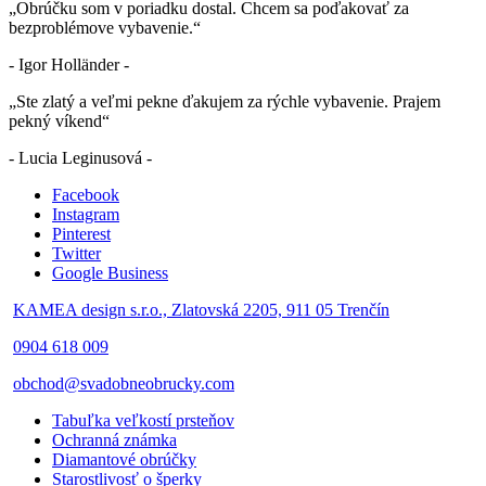
„Obrúčku som v poriadku dostal. Chcem sa poďakovať za
bezproblémove vybavenie.“
- Igor Holländer -
„Ste zlatý a veľmi pekne ďakujem za rýchle vybavenie. Prajem
pekný víkend“
- Lucia Leginusová -
Facebook
Instagram
Pinterest
Twitter
Google Business
KAMEA design s.r.o., Zlatovská 2205, 911 05 Trenčín
0904 618 009
obchod@svadobneobrucky.com
Tabuľka veľkostí prsteňov
Ochranná známka
Diamantové obrúčky
Starostlivosť o šperky