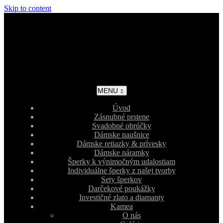
Skip to content
MENU
Úvod
Zásnubné prstene
Svadobné obrúčky
Dámske naušnice
Dámske retiazky & prívesky
Dámske náramky
Šperky k výnimočným udalostiam
Individuálne šperky z našej tvorby
Sety šperkov
Darčekové poukážky
Investičné zlato a diamanty
Kamea
O nás