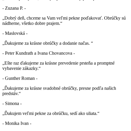
- Zuzana P. -
„Dobrý deň, chceme sa Vam veľmi pekne poďakovať. Obrúčky sú
nádherne, všetko dobre prajem.“
- Maslovská -
„Ďakujeme za krásne obrúčky a dodanie načas. “
- Peter Kundrath a Ivana Chovancova -
„Ešte raz ďakujeme za krásne prevedenie prsteňa a promptné
vybavenie zákazky.“
- Gunther Roman -
„Ďakujeme za krásne svadobné obrúčky, presne podľa našich
predstáv.“
- Simona -
„Ďakujem veľmi pekne za obrúčku, sedí ako uliata.“
- Monika Ivan -