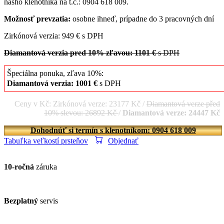
nášho klenotníka na t.č.: 0904 618 009.
Možnosť prevzatia:
osobne ihneď, prípadne do 3 pracovných dní
Zirkónová verzia: 949 € s DPH
Diamantová verzia pred 10% zľavou: 1101 €
s DPH
Špeciálna ponuka, zľava 10%:
Diamantová verzia: 1001 €
s DPH
Ceny v Kč: Zirkónová verze: 23177 Kč /
Diamantová verze před
10% slevou: 26892 Kč
/
Diamantová verze: 24447 Kč
Dohodnúť si termín s klenotníkom: 0904 618 009
Tabuľka veľkostí prsteňov
Objednať
10-ročná
záruka
Bezplatný
servis