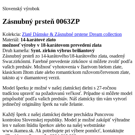
Slovenský výrobok
Zásnubný prsteň 0063ZP
Kolekcia:
Zlaté Dámske & Zásnubné prstene Dream collection
Materiál:
14-karátové zlato
možnosť výroby v 18-karátovom prevedení zlata
Druh kameňa:
Synt. zirkón výbrus briliantový
Zásnubný prsteň zo 14-karátového/18-karátového zlata, osadený
Swar.zirkónmi. Farebné prevedenie zirkónov si môžete zvoliť podľa
vašich predstáv. Možnosť vyhotovenia v žiarivom bielom zlate,
klasickom žltom zlate alebo romantickom ružovom/červenom zlate,
takisto aj v diamantovej verzii.
Model šperku je možné v našej zlatníckej dielni s 27-ročnou
tradíciou upraviť na požadovanú veľkosť. Prípadne si môžete model
prispôsobiť podľa vašich predstáv. Náš zlatnícky tím vám vytvorí
jedinečný originálny šperk na vaše želanie.
Každý šperk z našej zlatníckej dielne prechádza Puncovou
kontrolou Slovenskej republiky. Model je možné zakúpiť výhradne
len v našom štúdiu šperkov alebo na našej webstránke
www.ikamea.sk. Ak potrebujete pri výbere pomôcť, kontaktujte