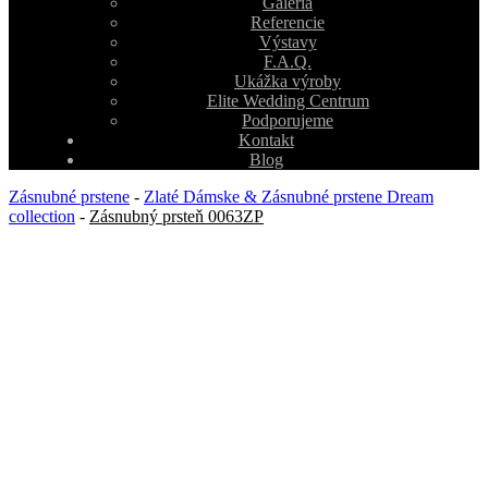
Galéria
Referencie
Výstavy
F.A.Q.
Ukážka výroby
Elite Wedding Centrum
Podporujeme
Kontakt
Blog
Zásnubné prstene
-
Zlaté Dámske & Zásnubné prstene Dream
collection
-
Zásnubný prsteň 0063ZP