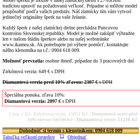
Model šperku je možné v našej zlatníckej dielni s 27-ročnou
tradíciou upraviť na požadovanú veľkosť. Prípadne si môžete model
prispôsobiť podľa vašich predstáv. Náš zlatnícky tím vám vytvorí
jedinečný originálny šperk na vaše želanie.
Každý šperk z našej zlatníckej dielne prechádza Puncovou
kontrolou Slovenskej republiky. Model je možné zakúpiť výhradne
len v našom štúdiu šperkov alebo na našej webstránke
www.ikamea.sk. Ak potrebujete pri výbere pomôcť, kontaktujte
nášho klenotníka na t.č.: 0904 618 009.
Možnosť prevzatia:
osobne ihneď, prípadne do 3 pracovných dní
Zirkónová verzia: 649 € s DPH
Diamantová verzia pred 10% zľavou: 2307 €
s DPH
Špeciálna ponuka, zľava 10%:
Diamantová verzia: 2097 €
s DPH
Ceny v Kč: Zirkónová verze: 15851 Kč /
Diamantová verze před
10% slevou: 56338 Kč
/
Diamantová verze: 51216 Kč
Dohodnúť si termín s klenotníkom: 0904 618 009
Tabuľka veľkostí prsteňov
Objednať