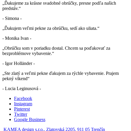
„Ďakujeme za krásne svadobné obrúčky, presne podľa našich
predstáv.“
- Simona -
„Ďakujem veľmi pekne za obrúčku, sedí ako uliata.“
- Monika Ivan -
„Obrúčku som v poriadku dostal. Chcem sa poďakovať za
bezproblémove vybavenie.“
- Igor Holländer -
„Ste zlatý a veľmi pekne ďakujem za rýchle vybavenie. Prajem
pekný víkend“
- Lucia Leginusová -
Facebook
Instagram
Pinterest
Twitter
Google Business
KAMEA design s.r.o., Zlatovská 2205, 911 05 Trenčín