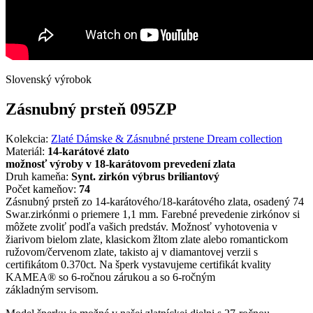
Slovenský výrobok
Zásnubný prsteň 095ZP
Kolekcia:
Zlaté Dámske & Zásnubné prstene Dream collection
Materiál:
14-karátové zlato
možnosť výroby v 18-karátovom prevedení zlata
Druh kameňa:
Synt. zirkón výbrus briliantový
Počet kameňov:
74
Zásnubný prsteň zo 14-karátového/18-karátového zlata, osadený 74
Swar.zirkónmi o priemere 1,1 mm. Farebné prevedenie zirkónov si
môžete zvoliť podľa vašich predstáv. Možnosť vyhotovenia v
žiarivom bielom zlate, klasickom žltom zlate alebo romantickom
ružovom/červenom zlate, takisto aj v diamantovej verzii s
certifikátom 0.370ct. Na šperk vystavujeme certifikát kvality
KAMEA® so 6-ročnou zárukou a so 6-ročným
základným servisom.