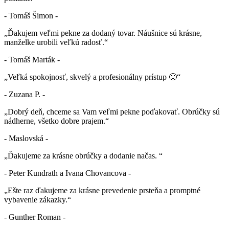
- Tomáš Šimon -
„Ďakujem veľmi pekne za dodaný tovar. Náušnice sú krásne,
manželke urobili veľkú radosť.“
- Tomáš Marták -
„Veľká spokojnosť, skvelý a profesionálny prístup 🙂“
- Zuzana P. -
„Dobrý deň, chceme sa Vam veľmi pekne poďakovať. Obrúčky sú
nádherne, všetko dobre prajem.“
- Maslovská -
„Ďakujeme za krásne obrúčky a dodanie načas. “
- Peter Kundrath a Ivana Chovancova -
„Ešte raz ďakujeme za krásne prevedenie prsteňa a promptné
vybavenie zákazky.“
- Gunther Roman -