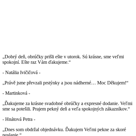
„Dobrý deň, obrúčky prišli ešte v utorok. Sú krásne, sme veľmi
spokojní. Ešte raz Vám ďakujeme.“
- Natália Ivičičová -
„Právě jsme převzali prstýnky a jsou nádherné… Moc Děkujem!“
- Martinková -
„Ďakujeme za krásne svadobné obrúčky a expresné dodanie. Veľmi
sme sa potešili. Prajem pekný deň a veľa spokojných zákazníkov.“
- Hnátová Petra -
„Dnes som obdržal objednávku. Ďakujem Veľmi pekne za skoré
poslanie.“