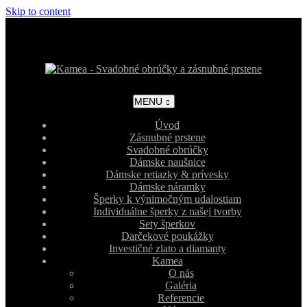
Skip to content
MENU
Úvod
Zásnubné prstene
Svadobné obrúčky
Dámske naušnice
Dámske retiazky & prívesky
Dámske náramky
Šperky k výnimočným udalostiam
Individuálne šperky z našej tvorby
Sety šperkov
Darčekové poukážky
Investičné zlato a diamanty
Kamea
O nás
Galéria
Referencie