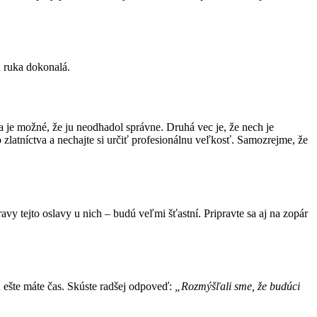
a ruka dokonalá.
a je možné, že ju neodhadol správne. Druhá vec je, že nech je
 zlatníctva a nechajte si určiť profesionálnu veľkosť. Samozrejme, že
ravy tejto oslavy u nich – budú veľmi šťastní. Pripravte sa aj na zopár
 ešte máte čas. Skúste radšej odpoveď:
„Rozmýšľali sme, že budúci