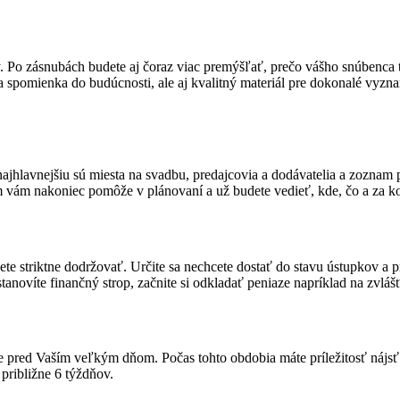
ny. Po zásnubách budete aj čoraz viac premýšľať, prečo vášho snúbenca
a spomienka do budúcnosti, ale aj kvalitný materiál pre dokonalé vyzn
najhlavnejšiu sú miesta na svadbu, predajcovia a dodávatelia a zoznam 
am vám nakoniec pomôže v plánovaní a už budete vedieť, kde, čo a za k
dete striktne dodržovať. Určite sa nechcete dostať do stavu ústupkov a p
anovíte finančný strop, začnite si odkladať peniaze napríklad na zvlášť
pred Vaším veľkým dňom. Počas tohto obdobia máte príležitosť nájsť p
približne 6 týždňov.