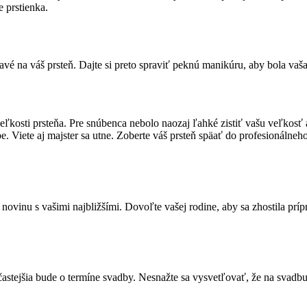
 prstienka.
é na váš prsteň. Dajte si preto spraviť peknú manikúru, aby bola vaš
eľkosti prsteňa. Pre snúbenca nebolo naozaj ľahké zistiť vašu veľkosť 
. Viete aj majster sa utne. Zoberte váš prsteň späať do profesionálneho
 novinu s vašimi najbližšími. Dovoľte vašej rodine, aby sa zhostila príp
astejšia bude o termíne svadby. Nesnažte sa vysvetľovať, že na svadbu