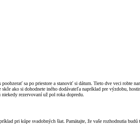
poobzerať sa po priestore a stanoviť si dátum. Tieto dve veci robte nar
 skôr ako si dohodnete iného dodávateľa napríklad pre výzdobu, hostin
sú niekedy rezervovaní už pol roka dopredu.
íklad pri kúpe svadobných šiat. Pamätajte, že vaše rozhodnutia budú ť