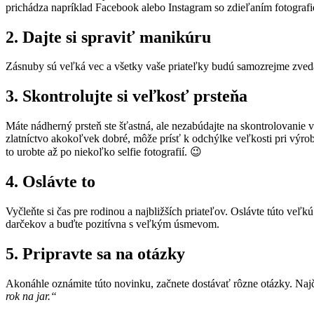
prichádza napríklad Facebook alebo Instagram so zdieľaním fotografie
2. Dajte si spraviť manikúru
Zásnuby sú veľká vec a všetky vaše priateľky budú samozrejme zvedav
3. Skontrolujte si veľkosť prsteňa
Máte nádherný prsteň ste šťastná, ale nezabúdajte na skontrolovanie v
zlatníctvo akokoľvek dobré, môže prísť k odchýlke veľkosti pri výrobe
to urobte až po niekoľko selfie fotografií. 😉
4. Oslávte to
Vyčleňte si čas pre rodinou a najbližších priateľov. Oslávte túto veľkú
darčekov a buďte pozitívna s veľkým úsmevom.
5. Pripravte sa na otázky
Akonáhle oznámite túto novinku, začnete dostávať rôzne otázky. Najč
rok na jar.“