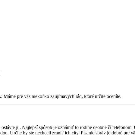
í
y. Máme pre vás niekoľko zaujímavých rád, ktoré určite oceníte.
a oslávte ju. Najlepší spôsob je oznámiť to rodine osobne čí telefónom.
dou. Určite by ste nechceli zraniť ich city. Písanie správ je dobré pre 