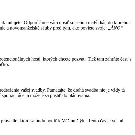
 tak milujete. Odporúčame vám nosiť so sebou malý diár, do ktorého si
anie a novomanželské sľuby pred tým, ako poviete svoje:
„ÁNO“
potencionálnych hostí, ktorých chcete pozvať. Tiež tam zahrňte časť s
oľko.
redraženia vašej svadby. Pamätajte, že drahá svadba nie je vždy tá
 sporiaci účet a môžete sa pustiť do plánovania.
ráve tie, ktoré sa budú hodiť k Vášmu štýlu. Tento čas je veľmi