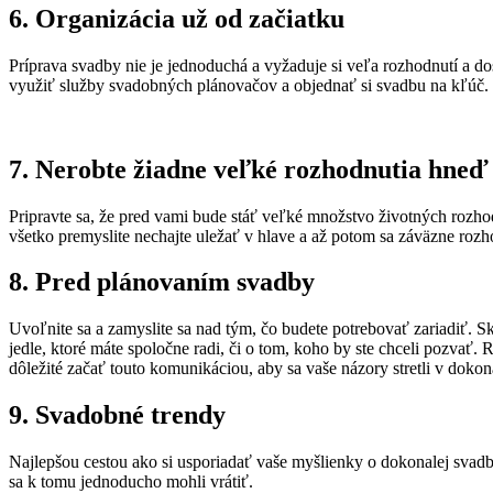
6. Organizácia už od začiatku
Príprava svadby nie je jednoduchá a vyžaduje si veľa rozhodnutí a do
využiť služby svadobných plánovačov a objednať si svadbu na kľúč.
7. Nerobte žiadne veľké rozhodnutia hneď
Pripravte sa, že pred vami bude stáť veľké množstvo životných rozho
všetko premyslite nechajte uležať v hlave a až potom sa záväzne rozh
8. Pred plánovaním svadby
Uvoľnite sa a zamyslite sa nad tým, čo budete potrebovať zariadiť. Sk
jedle, ktoré máte spoločne radi, či o tom, koho by ste chceli pozvať. 
dôležité začať touto komunikáciou, aby sa vaše názory stretli v dokonal
9. Svadobné trendy
Najlepšou cestou ako si usporiadať vaše myšlienky o dokonalej svadbe
sa k tomu jednoducho mohli vrátiť.