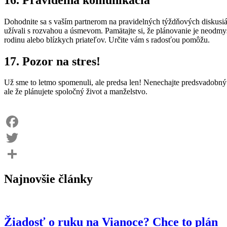
Dohodnite sa s vaším partnerom na pravidelných týždňových diskusiác
užívali s rozvahou a úsmevom. Pamätajte si, že plánovanie je neodmys
rodinu alebo blízkych priateľov. Určite vám s radosťou pomôžu.
17. Pozor na stres!
Už sme to letmo spomenuli, ale predsa len! Nenechajte predsvadobný s
ale že plánujete spoločný život a manželstvo.
Facebook
Twitter
Share
Najnovšie články
Žiadosť o ruku na Vianoce? Chce to plán