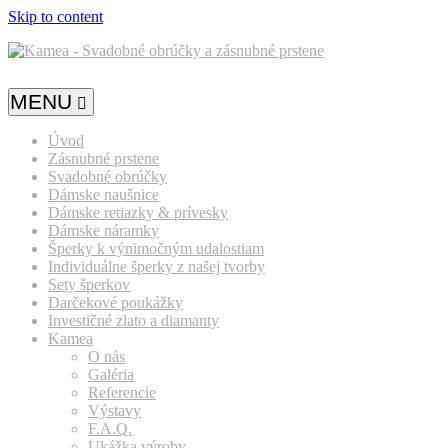
Skip to content
MENU
Úvod
Zásnubné prstene
Svadobné obrúčky
Dámske naušnice
Dámske retiazky & prívesky
Dámske náramky
Šperky k výnimočným udalostiam
Individuálne šperky z našej tvorby
Sety šperkov
Darčekové poukážky
Investičné zlato a diamanty
Kamea
O nás
Galéria
Referencie
Výstavy
F.A.Q.
Ukážka výroby