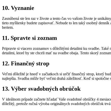
10. Vyznanie
Zasnúbená ste len raz v živote a tento čas vo vašom živote je unikát
tieto myšlienky budete zapisovať. Nebude to len taký osobný denník 
beriem.
11. Spravte si zoznam
Pripravte si viacero zoznamov s dôležitými detailmi ku svadbe. Také 
detailmi, ktoré by ste chceli mať na svadbe obaja. Tento skorý zozn
12. Finančný strop
Veľmi dôležité je hneď v začiatkoch si určiť finančný strop, ktorý bu
najlepšia. Svadba môže byť veľmi drahá záležitosť. Keď si spoločne st
13. Výber svadobných obrúčok
V ideálnom prípade začnete hľadať Vaše svadobné obrúčky 4 mesiace 
dôležitý, pretože ručná výroba originálnych svadobných obrúčok trvá 