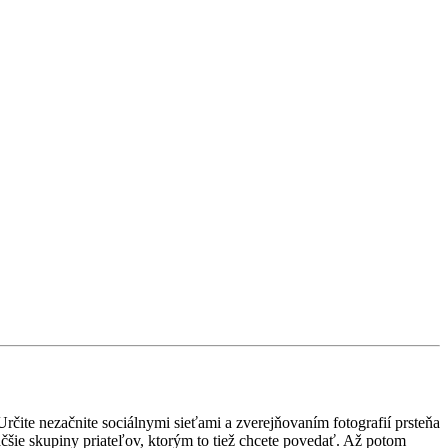
 Určite nezačnite sociálnymi sieťami a zverejňovaním fotografií prsteňa
väčšie skupiny priateľov, ktorým to tiež chcete povedať. Až potom