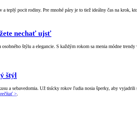
a teplý pocit rodiny. Pre mnohé páry je to tiež ideálny čas na krok, kt
ôžete nechať ujsť
osobného štýlu a elegancie. S každým rokom sa menia módne trendy v d
ý štýl
kusu a sebavedomia. Už tisícky rokov ľudia nosia šperky, aby vyjadril
rečítať >
.