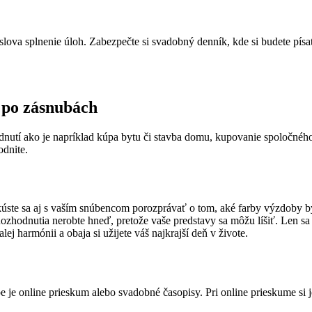
slova splnenie úloh. Zabezpečte si svadobný denník, kde si budete pís
 po zásnubách
dnutí ako je napríklad kúpa bytu či stavba domu, kupovanie spoločného
odnite.
úste sa aj s vaším snúbencom porozprávať o tom, aké farby výzdoby by st
Rozhodnutia nerobte hneď, pretože vaše predstavy sa môžu líšiť. Len sa o
ej harmónii a obaja si užijete váš najkrajší deň v živote.
 je online prieskum alebo svadobné časopisy. Pri online prieskume si 