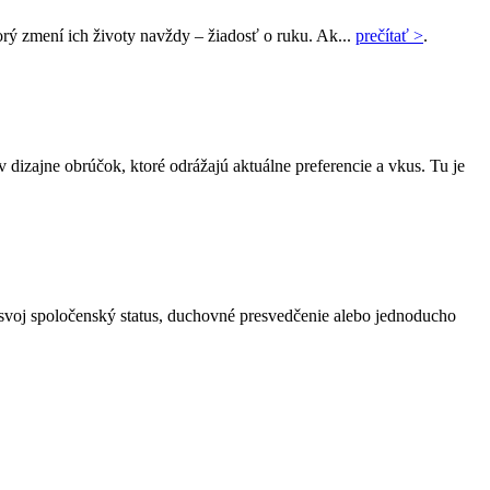
orý zmení ich životy navždy – žiadosť o ruku. Ak...
prečítať >
.
izajne obrúčok, ktoré odrážajú aktuálne preferencie a vkus. Tu je
i svoj spoločenský status, duchovné presvedčenie alebo jednoducho