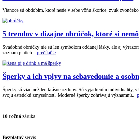
Vianoce sú obdobím, ktoré nesie v sebe vôňu škorice, zvuk zvončekov 
5 trendov v dizajne obrúčok, ktoré si nem
Svadobné obrúčky nie sú len symbolom oddanej lásky, ale aj výrazom 
zoznam piatich...
prečítať >
.
Šperky a ich vplyv na sebavedomie a osobn
Šperky sú viac než len krásne ozdoby. Sú vyjadrením individuality, v
svoju estetickú zmyselnosť. Moderné šperky zohrávajú významnú...
p
10-ročná
záruka
Bezplatný
servis