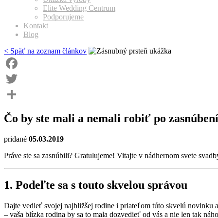
Elite Wedding Centrum
Podporujeme
Kontakt
Blog
< Späť na zoznam článkov
Facebook
Twitter
Share
Čo by ste mali a nemali robiť po zasnúben
pridané
05.03.2019
Práve ste sa zasnúbili? Gratulujeme! Vitajte v nádhernom svete svadb
1. Podeľte sa s touto skvelou správou
Dajte vedieť svojej najbližšej rodine i priateľom túto skvelú novinku 
– vaša blízka rodina by sa to mala dozvedieť od vás a nie len tak náho