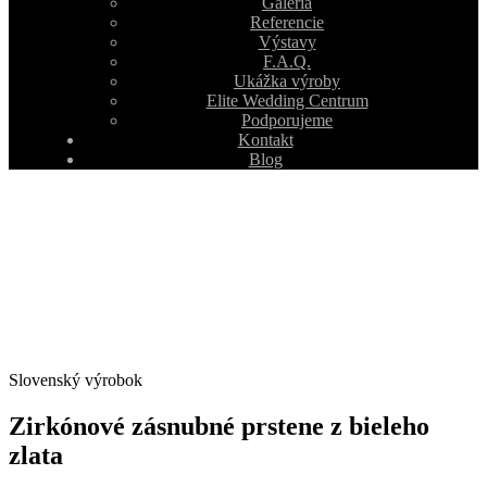
Galéria
Referencie
Výstavy
F.A.Q.
Ukážka výroby
Elite Wedding Centrum
Podporujeme
Kontakt
Blog
Slovenský výrobok
Zirkónové zásnubné prstene z bieleho
zlata