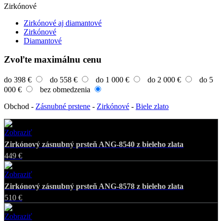
Zirkónové
Zirkónové aj diamantové
Zirkónové
Diamantové
Zvoľte maximálnu cenu
do 398 €
do 558 €
do 1 000 €
do 2 000 €
do 5
000 €
bez obmedzenia
Obchod
-
Zásnubné prstene
-
Zirkónové
-
Biele zlato
Zobraziť
Favorite
Zirkónový zásnubný prsteň ANG-8540 z bieleho zlata
449 €
Zobraziť
Favorite
Zirkónový zásnubný prsteň ANG-8578 z bieleho zlata
510 €
Zobraziť
Favorite