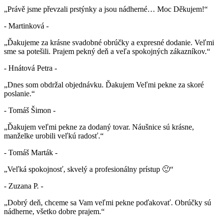
„Právě jsme převzali prstýnky a jsou nádherné… Moc Děkujem!“
- Martinková -
„Ďakujeme za krásne svadobné obrúčky a expresné dodanie. Veľmi
sme sa potešili. Prajem pekný deň a veľa spokojných zákazníkov.“
- Hnátová Petra -
„Dnes som obdržal objednávku. Ďakujem Veľmi pekne za skoré
poslanie.“
- Tomáš Šimon -
„Ďakujem veľmi pekne za dodaný tovar. Náušnice sú krásne,
manželke urobili veľkú radosť.“
- Tomáš Marták -
„Veľká spokojnosť, skvelý a profesionálny prístup 🙂“
- Zuzana P. -
„Dobrý deň, chceme sa Vam veľmi pekne poďakovať. Obrúčky sú
nádherne, všetko dobre prajem.“