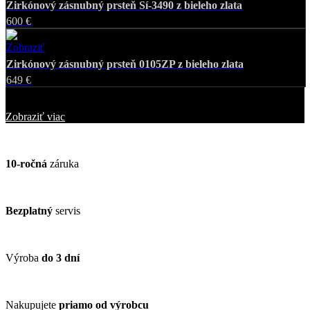
Zirkónový zásnubný prsteň Sí-3490 z bieleho zlata
600 €
Zobraziť
Favorite
Zirkónový zásnubný prsteň 0105ZP z bieleho zlata
649 €
Zobrazených
25
z
167
šperkov
Zobraziť viac
10-ročná
záruka
Bezplatný
servis
Výroba
do 3 dní
Nakupujete
priamo od výrobcu