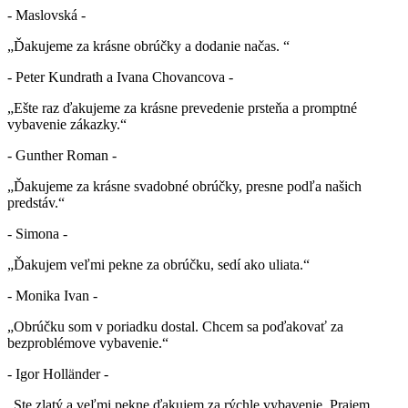
- Maslovská -
„Ďakujeme za krásne obrúčky a dodanie načas. “
- Peter Kundrath a Ivana Chovancova -
„Ešte raz ďakujeme za krásne prevedenie prsteňa a promptné
vybavenie zákazky.“
- Gunther Roman -
„Ďakujeme za krásne svadobné obrúčky, presne podľa našich
predstáv.“
- Simona -
„Ďakujem veľmi pekne za obrúčku, sedí ako uliata.“
- Monika Ivan -
„Obrúčku som v poriadku dostal. Chcem sa poďakovať za
bezproblémove vybavenie.“
- Igor Holländer -
„Ste zlatý a veľmi pekne ďakujem za rýchle vybavenie. Prajem