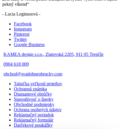
pekný víkend“
- Lucia Leginusová -
Facebook
Instagram
Pinterest
Twitter
Google Business
KAMEA design s.r.o., Zlatovská 2205, 911 05 Trenčín
0904 618 009
obchod@svadobneobrucky.com
Tabuľka veľkostí prsteňov
Ochranná známka
Diamantové obrúčky
Starostlivosť o šperky
Obchodné podmienky
Ochrana osobných údajov
Reklamačný poriadok
Reklamačný formulár
Darčekové poukážky