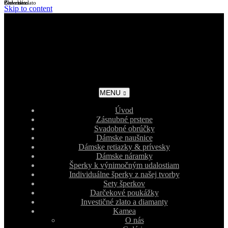
Biele zlato
Žlté zlato
Červené zlato
Skip to content
MENU
Úvod
Zásnubné prstene
Svadobné obrúčky
Dámske naušnice
Dámske retiazky & prívesky
Dámske náramky
Šperky k výnimočným udalostiam
Individuálne šperky z našej tvorby
Sety šperkov
Darčekové poukážky
Investičné zlato a diamanty
Kamea
O nás