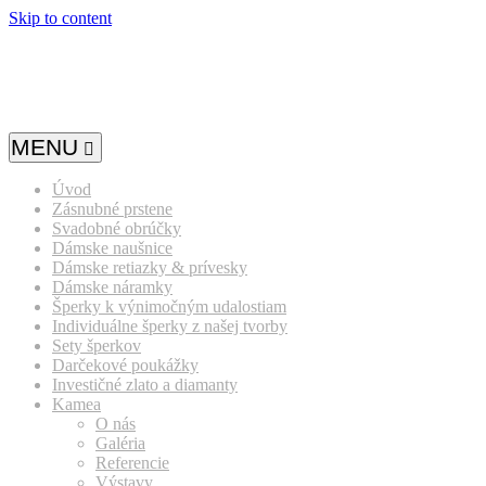
Skip to content
MENU
Úvod
Zásnubné prstene
Svadobné obrúčky
Dámske naušnice
Dámske retiazky & prívesky
Dámske náramky
Šperky k výnimočným udalostiam
Individuálne šperky z našej tvorby
Sety šperkov
Darčekové poukážky
Investičné zlato a diamanty
Kamea
O nás
Galéria
Referencie
Výstavy