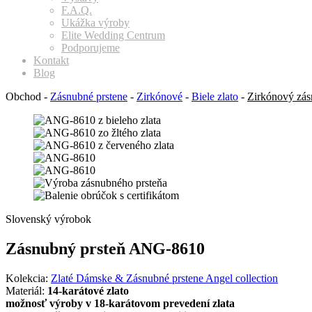
F.A.Q.
Ukážka výroby
Elite Wedding Centrum
Podporujeme
Kontakt
Blog
Obchod
-
Zásnubné prstene
-
Zirkónové
-
Biele zlato
-
Zirkónový zás
Slovenský výrobok
Zásnubný prsteň ANG-8610
Kolekcia:
Zlaté Dámske & Zásnubné prstene Angel collection
Materiál:
14-karátové zlato
možnosť výroby v 18-karátovom prevedení zlata