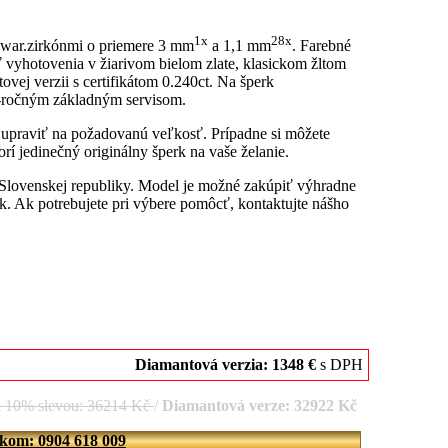
1x
28x
Swar.zirkónmi o priemere 3 mm
a 1,1 mm
. Farebné
 vyhotovenia v žiarivom bielom zlate, klasickom žltom
vej verzii s certifikátom 0.240ct. Na šperk
6-ročným základným servisom.
u upraviť na požadovanú veľkosť. Prípadne si môžete
rí jedinečný originálny šperk na vaše želanie.
 Slovenskej republiky. Model je možné zakúpiť výhradne
. Ak potrebujete pri výbere pomôcť, kontaktujte nášho
Diamantová verzia: 1348 €
s DPH
d 10% slevou: 36214 Kč
/
Diamantová verze: 32922 Kč
íkom: 0904 618 009