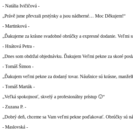
- Natália Ivičičová -
„Právě jsme převzali prstýnky a jsou nádherné… Moc Děkujem!“
- Martinková -
„Ďakujeme za krásne svadobné obrúčky a expresné dodanie. Veľmi sm
- Hnátová Petra -
„Dnes som obdržal objednávku. Ďakujem Veľmi pekne za skoré posla
- Tomáš Šimon -
„Ďakujem veľmi pekne za dodaný tovar. Náušnice sú krásne, manželk
- Tomáš Marták -
„Veľká spokojnosť, skvelý a profesionálny prístup 🙂“
- Zuzana P. -
„Dobrý deň, chceme sa Vam veľmi pekne poďakovať. Obrúčky sú nád
- Maslovská -