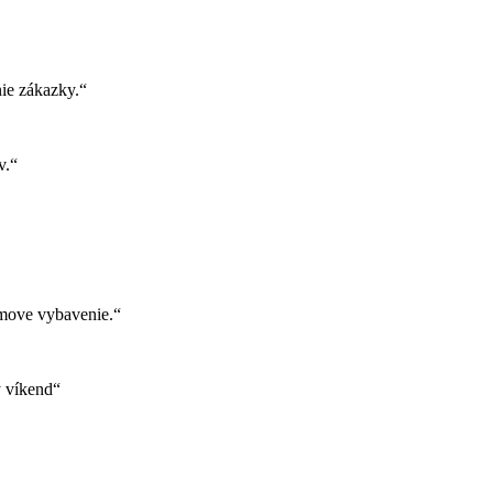
ie zákazky.“
v.“
move vybavenie.“
ý víkend“