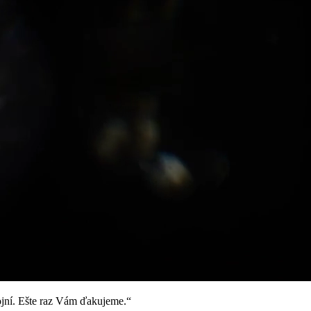
ojní. Ešte raz Vám ďakujeme.“