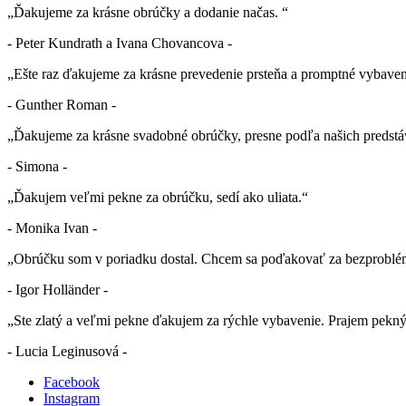
„Ďakujeme za krásne obrúčky a dodanie načas. “
- Peter Kundrath a Ivana Chovancova -
„Ešte raz ďakujeme za krásne prevedenie prsteňa a promptné vybaven
- Gunther Roman -
„Ďakujeme za krásne svadobné obrúčky, presne podľa našich predstá
- Simona -
„Ďakujem veľmi pekne za obrúčku, sedí ako uliata.“
- Monika Ivan -
„Obrúčku som v poriadku dostal. Chcem sa poďakovať za bezproblé
- Igor Holländer -
„Ste zlatý a veľmi pekne ďakujem za rýchle vybavenie. Prajem pekn
- Lucia Leginusová -
Facebook
Instagram