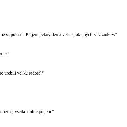
e sa potešili. Prajem pekný deň a veľa spokojných zákazníkov.“
nie.“
e urobili veľkú radosť.“
herne, všetko dobre prajem.“