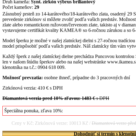
Druh kameňa:
Synt. zirkón výbrus briliantový
Počet kameňov:
29
Zásnubný prsteň zo 14-karátového/18-karátového zlata, osadený 29 
prevedenie zirkónov si môžete zvoliť podľa vašich predstáv. Možnosť
zlate alebo romantickom ružovom/červenom zlate, takisto aj v diamanto
vystavujeme certifikát kvality KAMEA® so 6-ročnou zárukou a so 
Model šperku je možné v našej zlatníckej dielni s 27-ročnou tradício
model prispôsobiť podľa vašich predstáv. Náš zlatnícky tím vám vytvo
Každý šperk z našej zlatníckej dielne prechádza Puncovou kontrolou
len v našom štúdiu šperkov alebo na našej webstránke www.ikamea.sk
klenotníka na t.č.: 0904 618 009.
Možnosť prevzatia:
osobne ihneď, prípadne do 3 pracovných dní
Zirkónová verzia: 410 € s DPH
Diamantová verzia pred 10% zľavou: 1483 €
s DPH
Špeciálna ponuka, zľava 10%:
Ceny v Kč: Zirkónová verze: 10013 Kč /
Diamantová verze pře
Dohodnúť si termín s klenotn