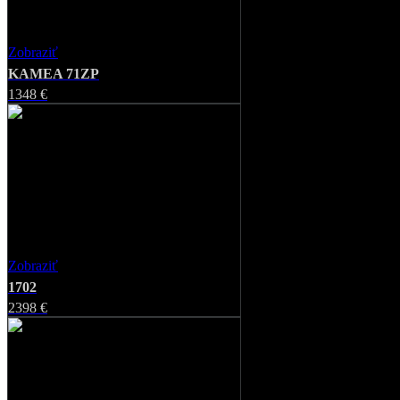
Zobraziť
Favorite
KAMEA 71ZP
1348 €
Zobraziť
Favorite
1702
2398 €