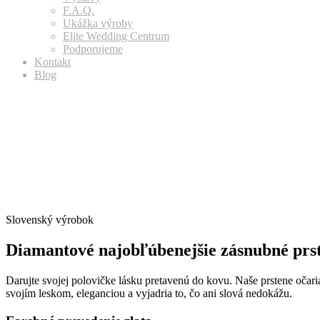
F.A.Q.
Ukážka výroby
Elite Wedding Centrum
Podporujeme
Kontakt
Blog
Slovenský výrobok
Diamantové najobľúbenejšie zásnubné prs
Darujte svojej polovičke lásku pretavenú do kovu. Naše prstene očari
svojím leskom, eleganciou a vyjadria to, čo ani slová nedokážu.