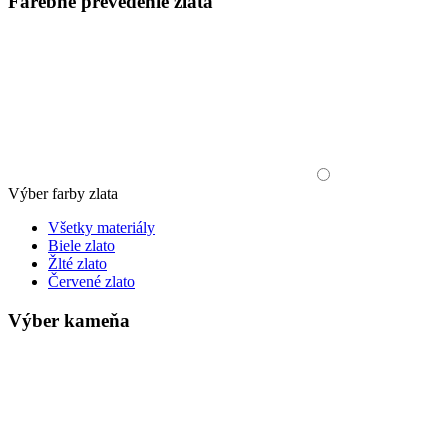
Farebné prevedenie zlata
Výber farby zlata
Všetky materiály
Biele zlato
Žlté zlato
Červené zlato
Výber kameňa