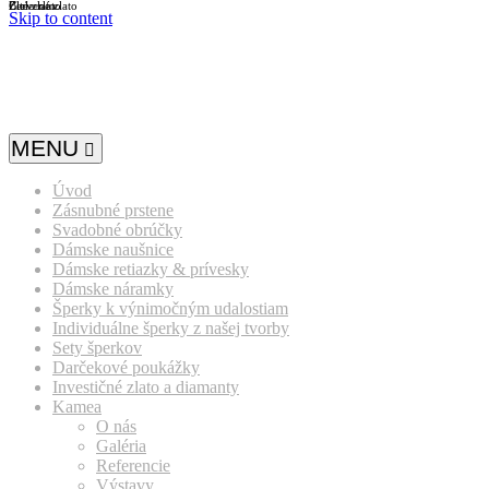
Biele zlato
Žlté zlato
Červené zlato
Skip to content
MENU
Úvod
Zásnubné prstene
Svadobné obrúčky
Dámske naušnice
Dámske retiazky & prívesky
Dámske náramky
Šperky k výnimočným udalostiam
Individuálne šperky z našej tvorby
Sety šperkov
Darčekové poukážky
Investičné zlato a diamanty
Kamea
O nás
Galéria
Referencie
Výstavy