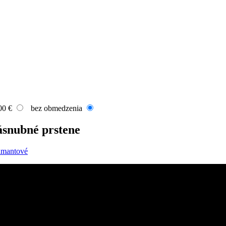
00 €
bez obmedzenia
ásnubné prstene
amantové