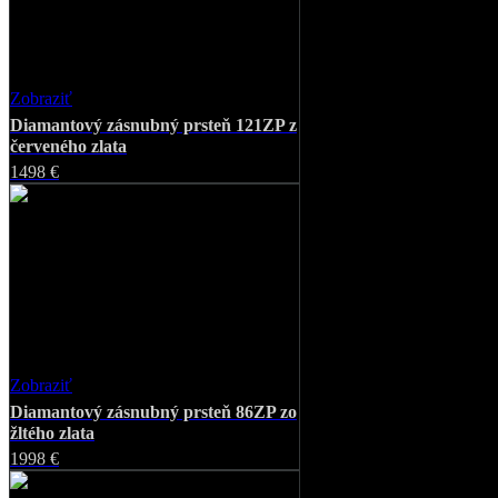
Zobraziť
Favorite
Diamantový zásnubný prsteň 121ZP z
červeného zlata
1498 €
Zobraziť
Favorite
Diamantový zásnubný prsteň 86ZP zo
žltého zlata
1998 €