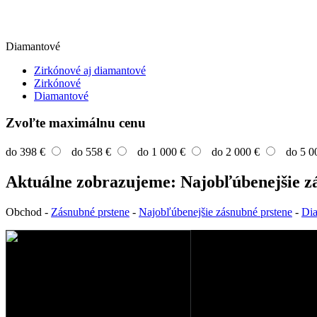
Diamantové
Zirkónové aj diamantové
Zirkónové
Diamantové
Zvoľte maximálnu cenu
do 398 €
do 558 €
do 1 000 €
do 2 000 €
do 5 0
Aktuálne zobrazujeme: Najobľúbenejšie z
Obchod
-
Zásnubné prstene
-
Najobľúbenejšie zásnubné prstene
-
Di