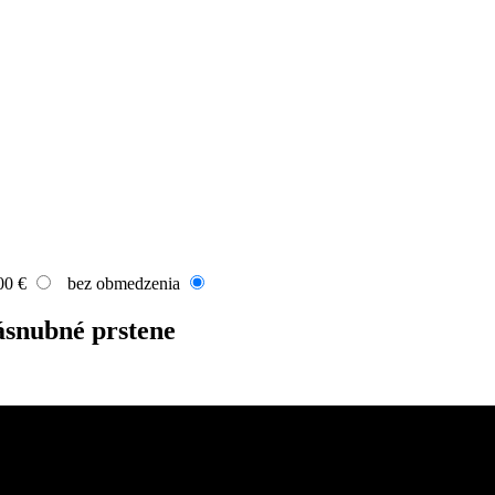
00 €
bez obmedzenia
ásnubné prstene