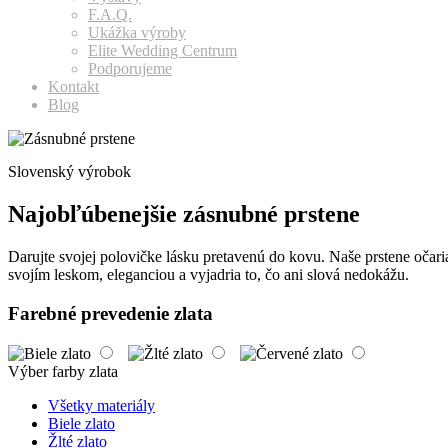
F.A.Q.
Ukážka výroby
Elite Wedding Centrum
Podporujeme
Kontakt
Blog
Slovenský výrobok
Najobľúbenejšie zásnubné prstene
Darujte svojej polovičke lásku pretavenú do kovu. Naše prstene očari
svojím leskom, eleganciou a vyjadria to, čo ani slová nedokážu.
Farebné prevedenie zlata
Výber farby zlata
Všetky materiály
Biele zlato
Žlté zlato