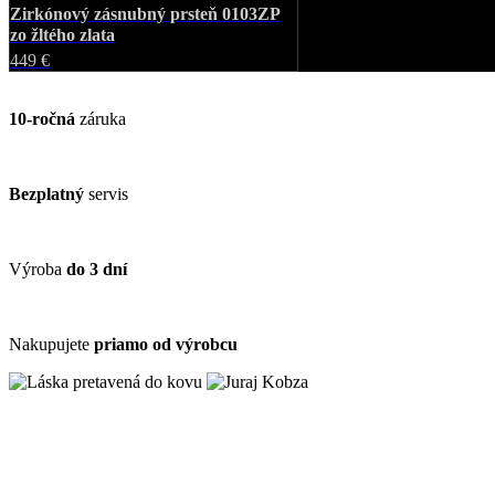
Zirkónový zásnubný prsteň 0103ZP
zo žltého zlata
449 €
10-ročná
záruka
Bezplatný
servis
Výroba
do 3 dní
Nakupujete
priamo od výrobcu