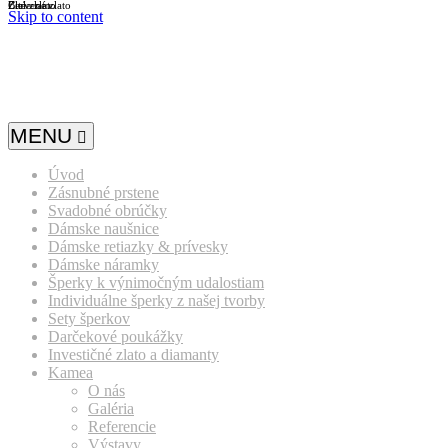
Biele zlato
Žlté zlato
Červené zlato
Skip to content
MENU
Úvod
Zásnubné prstene
Svadobné obrúčky
Dámske naušnice
Dámske retiazky & prívesky
Dámske náramky
Šperky k výnimočným udalostiam
Individuálne šperky z našej tvorby
Sety šperkov
Darčekové poukážky
Investičné zlato a diamanty
Kamea
O nás
Galéria
Referencie
Výstavy