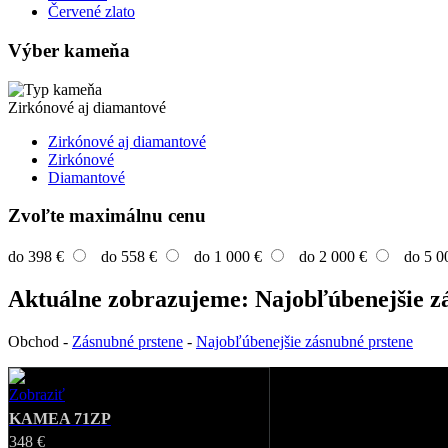
Červené zlato
Výber kameňa
Zirkónové aj diamantové
Zirkónové aj diamantové
Zirkónové
Diamantové
Zvoľte maximálnu cenu
do 398 €
do 558 €
do 1 000 €
do 2 000 €
do 5 0
Aktuálne zobrazujeme: Najobľúbenejšie z
Obchod
-
Zásnubné prstene
-
Najobľúbenejšie zásnubné prstene
Zobraziť
Favorite
KAMEA 71ZP
348 €