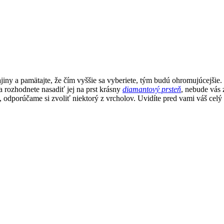
iny a pamätajte, že čím vyššie sa vyberiete, tým budú ohromujúcejšie.
 rozhodnete nasadiť jej na prst krásny
diamantový prsteň
, nebude vás 
 odporúčame si zvoliť niektorý z vrcholov. Uvidíte pred vami váš celý 