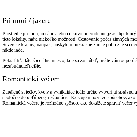
Pri mori / jazere
Prostredie pri mori, oceáne alebo celkovo pri vode nie je asi tip, kt
tieto lokality, máte niekoľko možností. Cestovanie počas zimných mesi
Severské krajiny, naopak, poskytujú prekrásne zimné pobrežné scenéri
nikde inde.
Pokiaľ hľadáte špeciálne miesto, kde sa zasnúbiť, určite vám odporúč
nezabudnuteľnejšie.
Romantická večera
Zapálené sviečky, kvety a vynikajúce jedlo určite vytvorí tú správnu 
spoločne do obľúbenej reštaurácie. Existuje množstvo spôsobov, ako 
Romantická večera je rozhodne spôsob, ako dokážete spraviť večer