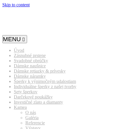
Skip to content
MENU
Úvod
Zásnubné prstene
Svadobné obrúčky
Dámske naušnice
Dámske retiazky & prívesky
Dámske náramky
Šperky k výnimočným udalostiam
Individuálne šperky z našej tvorby
Sety šperkov
Darčekové poukážky
Investičné zlato a diamanty
Kamea
O nás
Galéria
Referencie
Výstavy