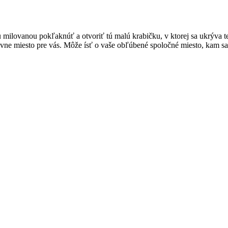
milovanou pokľaknúť a otvoriť tú malú krabičku, v ktorej sa ukrýva t
ávne miesto pre vás. Môže ísť o vaše obľúbené spoločné miesto, kam sa ch