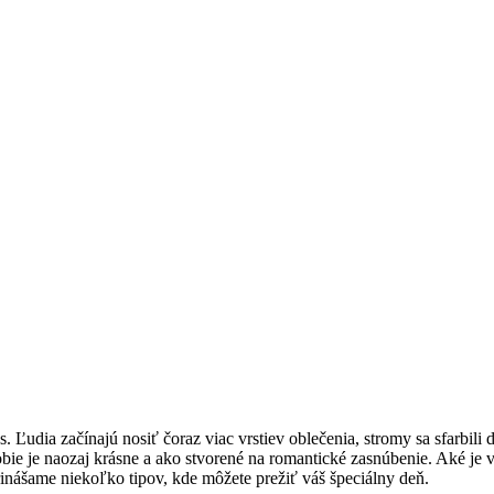
ia začínajú nosiť čoraz viac vrstiev oblečenia, stromy sa sfarbili do 
bie je naozaj krásne a ako stvorené na romantické zasnúbenie. Aké je 
inášame niekoľko tipov, kde môžete prežiť váš špeciálny deň.