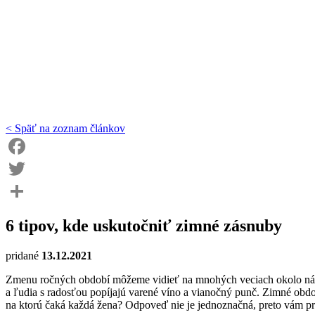
< Späť na zoznam článkov
Facebook
Twitter
Share
6 tipov, kde uskutočniť zimné zásnuby
pridané
13.12.2021
Zmenu ročných období môžeme vidieť na mnohých veciach okolo nás. Ľud
a ľudia s radosťou popíjajú varené víno a vianočný punč. Zimné obdo
na ktorú čaká každá žena? Odpoveď nie je jednoznačná, preto vám pr