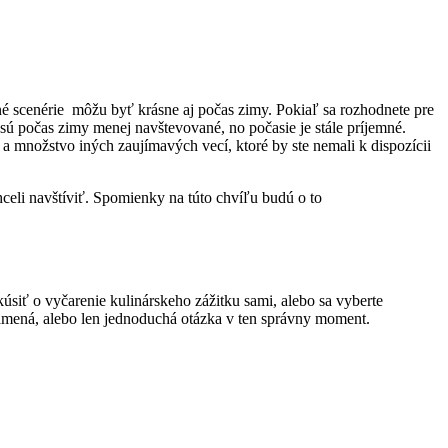
ežné scenérie môžu byť krásne aj počas zimy. Pokiaľ sa rozhodnete pre
 sú počas zimy menej navštevované, no počasie je stále príjemné.
a množstvo iných zaujímavých vecí, ktoré by ste nemali k dispozícii
hceli navštíviť. Spomienky na túto chvíľu budú o to
kúsiť o vyčarenie kulinárskeho zážitku sami, alebo sa vyberte
namená, alebo len jednoduchá otázka v ten správny moment.