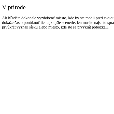
V prírode
Ak hľadáte dokonale vyzdobené miesto, kde by ste mohli pred svojou 
dokáže často ponúknuť tie najkrajšie scenérie, len musíte nájsť to spr
prvýkrát vyznali lásku alebo miesto, kde ste sa prvýkrát pobozkali.