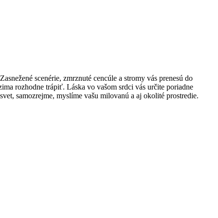
 Zasnežené scenérie, zmrznuté cencúle a stromy vás prenesú do
zima rozhodne trápiť. Láska vo vašom srdci vás určite poriadne
svet, samozrejme, myslíme vašu milovanú a aj okolité prostredie.