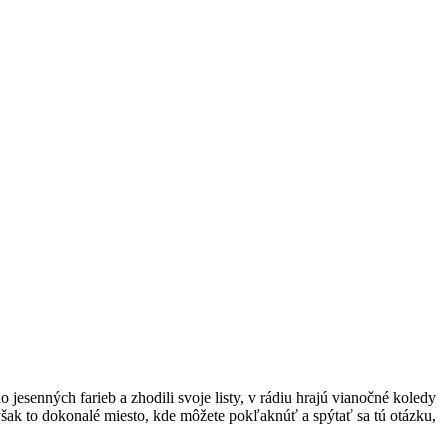
jesenných farieb a zhodili svoje listy, v rádiu hrajú vianočné koledy
však to dokonalé miesto, kde môžete pokľaknúť a spýtať sa tú otázku,