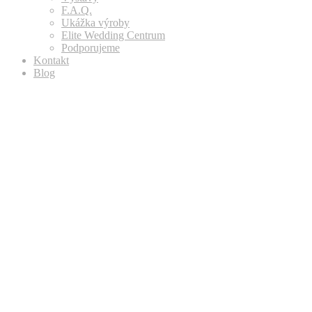
F.A.Q.
Ukážka výroby
Elite Wedding Centrum
Podporujeme
Kontakt
Blog