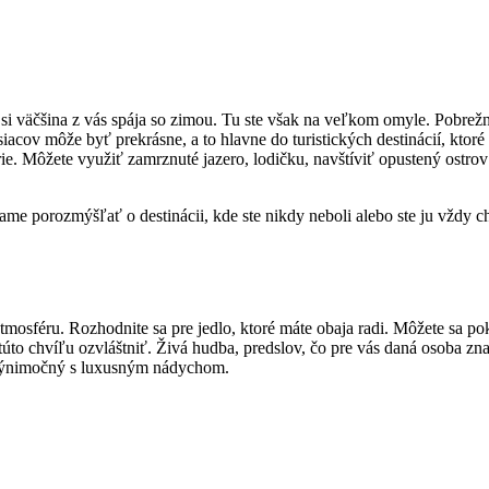
orý si väčšina z vás spája so zimou. Tu ste však na veľkom omyle. Pobr
acov môže byť prekrásne, a to hlavne do turistických destinácií, ktoré
e. Môžete využiť zamrznuté jazero, lodičku, navštíviť opustený ostrov 
ame porozmýšľať o destinácii, kde ste nikdy neboli alebo ste ju vždy c
atmosféru. Rozhodnite sa pre jedlo, ktoré máte obaja radi. Môžete sa po
túto chvíľu ozvláštniť. Živá hudba, predslov, čo pre vás daná osoba z
 výnimočný s luxusným nádychom.