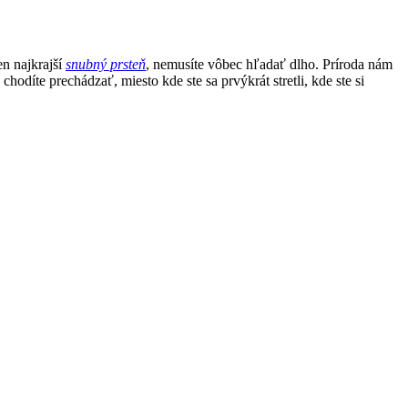
en najkrajší
snubný prsteň
, nemusíte vôbec hľadať dlho. Príroda nám
odíte prechádzať, miesto kde ste sa prvýkrát stretli, kde ste si