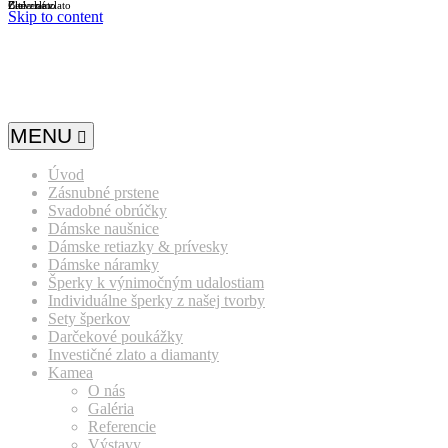
Biele zlato
Žlté zlato
Červené zlato
Skip to content
MENU
Úvod
Zásnubné prstene
Svadobné obrúčky
Dámske naušnice
Dámske retiazky & prívesky
Dámske náramky
Šperky k výnimočným udalostiam
Individuálne šperky z našej tvorby
Sety šperkov
Darčekové poukážky
Investičné zlato a diamanty
Kamea
O nás
Galéria
Referencie
Výstavy