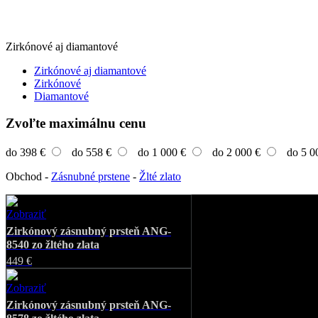
Zirkónové aj diamantové
Zirkónové aj diamantové
Zirkónové
Diamantové
Zvoľte maximálnu cenu
do 398 €
do 558 €
do 1 000 €
do 2 000 €
do 5 0
Obchod
-
Zásnubné prstene
-
Žlté zlato
Zobraziť
Favorite
Zirkónový zásnubný prsteň ANG-
8540 zo žltého zlata
449 €
Zobraziť
Favorite
Zirkónový zásnubný prsteň ANG-