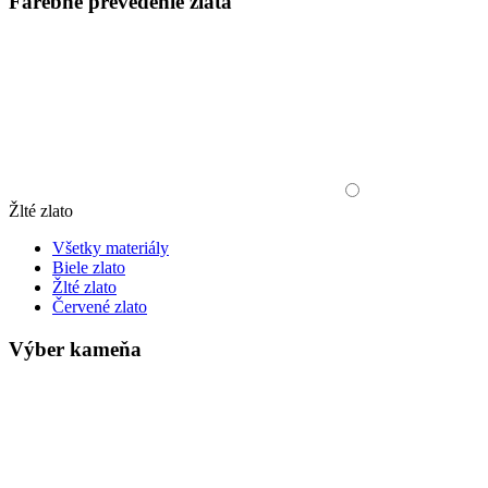
Farebné prevedenie zlata
Žlté zlato
Všetky materiály
Biele zlato
Žlté zlato
Červené zlato
Výber kameňa