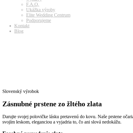
F.A.Q.
Ukážka výroby
Elite Wedding Centrum
Podporujeme
Kontakt
Blog
Slovenský výrobok
Zásnubné prstene zo žltého zlata
Darujte svojej polovičke lásku pretavenú do kovu. Naše prstene očari
svojím leskom, eleganciou a vyjadria to, čo ani slová nedokážu.