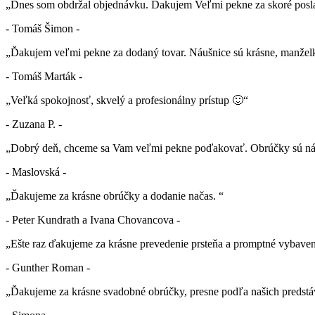
„Dnes som obdržal objednávku. Ďakujem Veľmi pekne za skoré posla
- Tomáš Šimon -
„Ďakujem veľmi pekne za dodaný tovar. Náušnice sú krásne, manželk
- Tomáš Marták -
„Veľká spokojnosť, skvelý a profesionálny prístup 🙂“
- Zuzana P. -
„Dobrý deň, chceme sa Vam veľmi pekne poďakovať. Obrúčky sú nád
- Maslovská -
„Ďakujeme za krásne obrúčky a dodanie načas. “
- Peter Kundrath a Ivana Chovancova -
„Ešte raz ďakujeme za krásne prevedenie prsteňa a promptné vybaven
- Gunther Roman -
„Ďakujeme za krásne svadobné obrúčky, presne podľa našich predstá