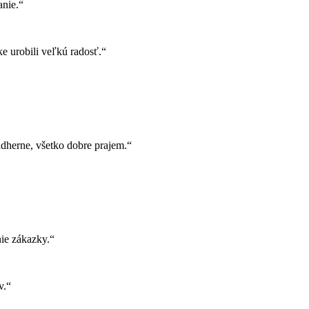
nie.“
e urobili veľkú radosť.“
herne, všetko dobre prajem.“
ie zákazky.“
v.“