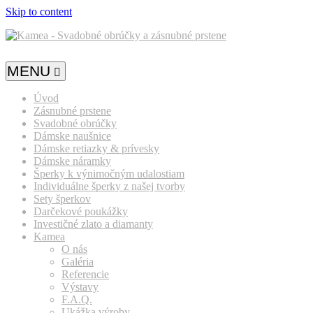
Skip to content
MENU
Úvod
Zásnubné prstene
Svadobné obrúčky
Dámske naušnice
Dámske retiazky & prívesky
Dámske náramky
Šperky k výnimočným udalostiam
Individuálne šperky z našej tvorby
Sety šperkov
Darčekové poukážky
Investičné zlato a diamanty
Kamea
O nás
Galéria
Referencie
Výstavy
F.A.Q.
Ukážka výroby