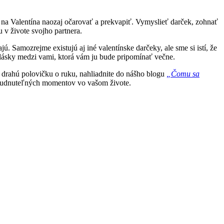
a na Valentína naozaj očarovať a prekvapiť. Vymyslieť darček, zohnať
 v živote svojho partnera.
. Samozrejme existujú aj iné valentínske darčeky, ale sme si istí, že
lásky medzi vami, ktorá vám ju bude pripomínať večne.
u drahú polovičku o ruku, nahliadnite do nášho blogu
„Čomu sa
budnuteľných momentov vo vašom živote.