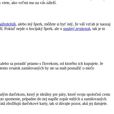
 viete, ako veľmi mu na vás záleží.
náhrdelník
, alebo iný šperk, môžete si byť istý, že váš vzťah je naozaj
ží. Pokiaľ nejde o hocijaký šperk, ale o
snubný prstienok
, tak je to
 alebo sa poradiť priamo s človekom, od ktorého ich kupujete. Je
v tento sviatok zamilovaných by ste sa mali posnažiť o niečo
malým darčekom, ktorý je ideálny pre páry, ktoré svoju spoločnú cestu
ekto spomenie, prípadne do nej napíše zopár milých a zamilovaných
tá zbožňujú darčekové karty, tak si dávajte pozor, akú jej darujete.