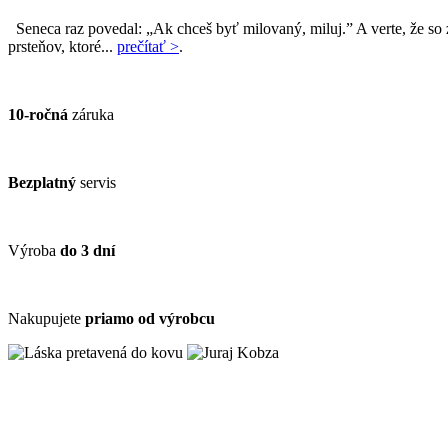
Seneca raz povedal: „Ak chceš byť milovaný, miluj.” A verte, že s
prsteňov, ktoré...
prečítať >
.
10-ročná
záruka
Bezplatný
servis
Výroba
do 3 dní
Nakupujete
priamo od výrobcu