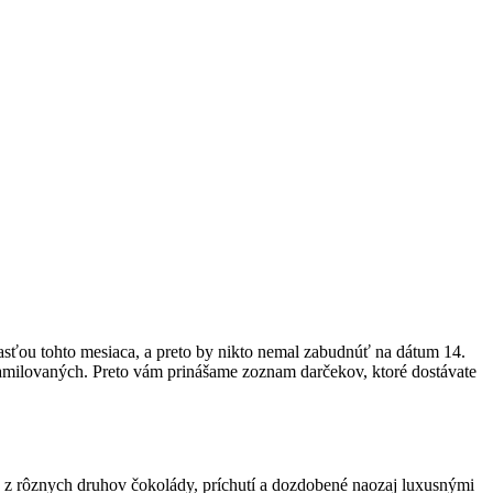
časťou tohto mesiaca, a preto by nikto nemal zabudnúť na dátum 14.
 zamilovaných. Preto vám prinášame zoznam darčekov, ktoré dostávate
ť z rôznych druhov čokolády, príchutí a dozdobené naozaj luxusnými