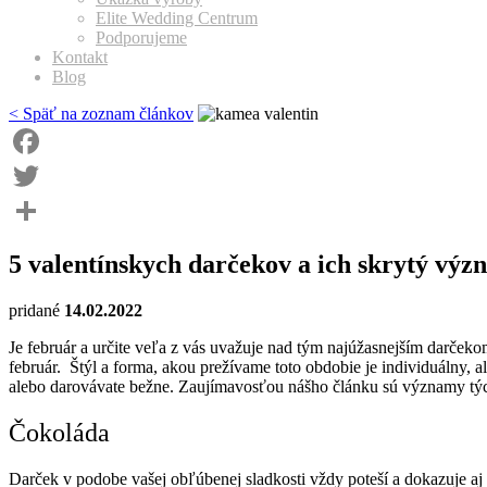
Elite Wedding Centrum
Podporujeme
Kontakt
Blog
< Späť na zoznam článkov
Facebook
Twitter
Share
5 valentínskych darčekov a ich skrytý výz
pridané
14.02.2022
Je február a určite veľa z vás uvažuje nad tým najúžasnejším darčeko
február. Štýl a forma, akou prežívame toto obdobie je individuálny,
alebo darovávate bežne. Zaujímavosťou nášho článku sú významy tých
Čokoláda
Darček v podobe vašej obľúbenej sladkosti vždy poteší a dokazuje aj