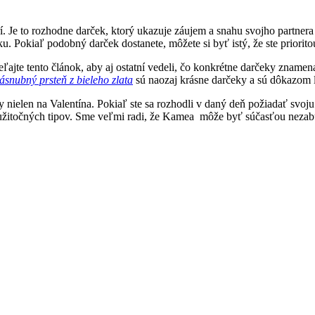
rí. Je to rozhodne darček, ktorý ukazuje záujem a snahu svojho partner
. Pokiaľ podobný darček dostanete, môžete si byť istý, že ste prioritou
ajte tento článok, aby aj ostatní vedeli, čo konkrétne darčeky znamenajú
ásnubný prsteň z bieleho zlata
sú naozaj krásne darčeky a sú dôkazom 
 nielen na Valentína. Pokiaľ ste sa rozhodli v daný deň požiadať svoj
užitočných tipov. Sme veľmi radi, že Kamea môže byť súčasťou neza