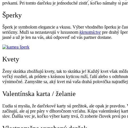
prvkami. Pri tomto darčeku je jednoduché zistiť, koľko námahy si part
Šperky
Šperk je symbolom elegancie a vkusu. Výber vhodného šperku je čas
seriózny. Muži sa nezastavujú v luxusnom
klenotníctve
pre drahý šperk
jasné a už je len na vás, akú odpoveď od vás partner dostane.
Kvety
Ženy skrátka zbožňujú kvety, tak to skrátka je! Každý kvet však môže
veľký rozdiel, ak prídete s krásnou kyticou ruží, ľalií alebo s odtrhn
výnimočné. Zamyslite sa, aký kvet má vaša drahá polovička najradšej a
Valentínska karta / želanie
Ľudia si myslia, že darčekové karty sú prežitok, ale opak je pravdou.
začínajú, ale aj pre páry v dlhoročnom vzťahu. Kúpa valentínskej kar
slov. Ďalšia vec je, koľko výber karty trvá, či zoberie človek prvú po