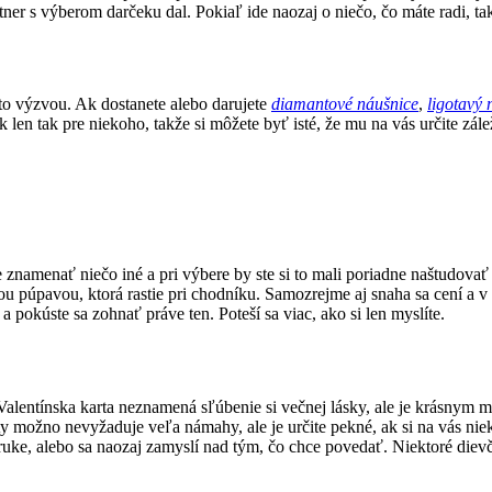
ner s výberom darčeku dal. Pokiaľ ide naozaj o niečo, čo máte radi, tak
to výzvou. Ak dostanete alebo darujete
diamantové náušnice
,
ligotavý 
 len tak pre niekoho, takže si môžete byť isté, že mu na vás určite zále
 znamenať niečo iné a pri výbere by ste si to mali poriadne naštudovať
utou púpavou, ktorá rastie pri chodníku. Samozrejme aj snaha sa cení a 
 pokúste sa zohnať práve ten. Poteší sa viac, ako si len myslíte.
 Valentínska karta neznamená sľúbenie si večnej lásky, ale je krásnym 
ty možno nevyžaduje veľa námahy, ale je určite pekné, ak si na vás ni
 ruke, alebo sa naozaj zamyslí nad tým, čo chce povedať. Niektoré dievča