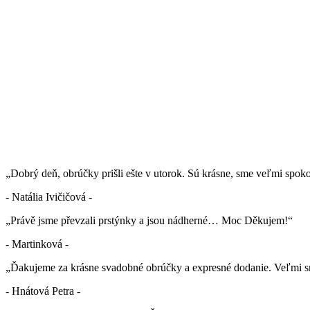
„Dobrý deň, obrúčky prišli ešte v utorok. Sú krásne, sme veľmi spok
- Natália Ivičičová -
„Právě jsme převzali prstýnky a jsou nádherné… Moc Děkujem!“
- Martinková -
„Ďakujeme za krásne svadobné obrúčky a expresné dodanie. Veľmi sm
- Hnátová Petra -