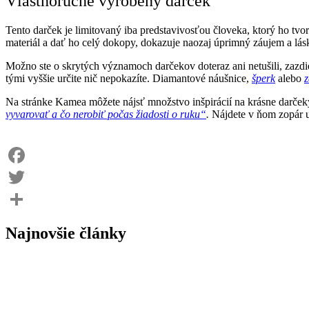
Vlastnoručne vyrobený darček
Tento darček je limitovaný iba predstavivosťou človeka, ktorý ho tvo
materiál a dať ho celý dokopy, dokazuje naozaj úprimný záujem a lásku
Možno ste o skrytých významoch darčekov doteraz ani netušili, zazdieľ
tými vyššie určite nič nepokazíte. Diamantové náušnice,
šperk
alebo
z
Na stránke Kamea môžete nájsť množstvo inšpirácií na krásne darčeky
vyvarovať a čo nerobiť počas žiadosti o ruku“
.
Nájdete v ňom zopár 
Facebook
Twitter
Share
Najnovšie články