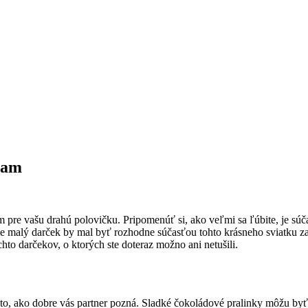
nam
m pre vašu drahú polovičku. Pripomenúť si, ako veľmi sa ľúbite, je sú
 ale malý darček by mal byť rozhodne súčasťou tohto krásneho sviatku
to darčekov, o ktorých ste doteraz možno ani netušili.
 to, ako dobre vás partner pozná. Sladké čokoládové pralinky môžu by