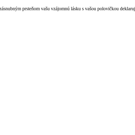
o zásnubným prsteňom vašu vzájomnú lásku s vašou polovičkou deklaruj