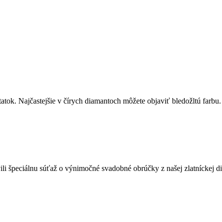
ok. Najčastejšie v čírych diamantoch môžete objaviť bledožltú farbu. 
ili špeciálnu súťaž o výnimočné svadobné obrúčky z našej zlatníckej di