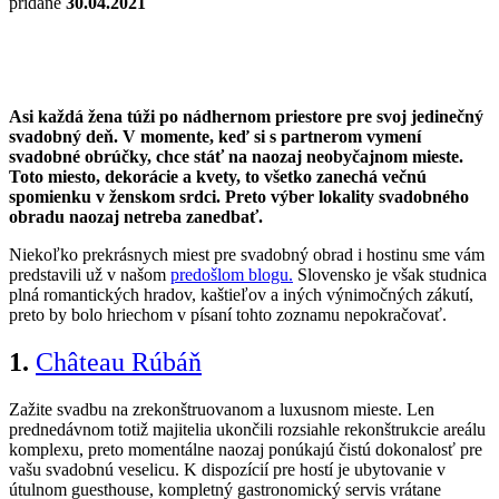
pridané
30.04.2021
Asi každá žena túži po nádhernom priestore pre svoj jedinečný
svadobný deň. V momente, keď si s partnerom vymení
svadobné obrúčky, chce stáť na naozaj neobyčajnom mieste.
Toto miesto, dekorácie a kvety, to všetko zanechá večnú
spomienku v ženskom srdci. Preto výber lokality svadobného
obradu naozaj netreba zanedbať.
Niekoľko prekrásnych miest pre svadobný obrad i hostinu sme vám
predstavili už v našom
predošlom blogu.
Slovensko je však studnica
plná romantických hradov, kaštieľov a iných výnimočných zákutí,
preto by bolo hriechom v písaní tohto zoznamu nepokračovať.
1.
Château Rúbáň
Zažite svadbu na zrekonštruovanom a luxusnom mieste. Len
prednedávnom totiž majitelia ukončili rozsiahle rekonštrukcie areálu
komplexu, preto momentálne naozaj ponúkajú čistú dokonalosť pre
vašu svadobnú veselicu. K dispozícií pre hostí je ubytovanie v
útulnom guesthouse, kompletný gastronomický servis vrátane