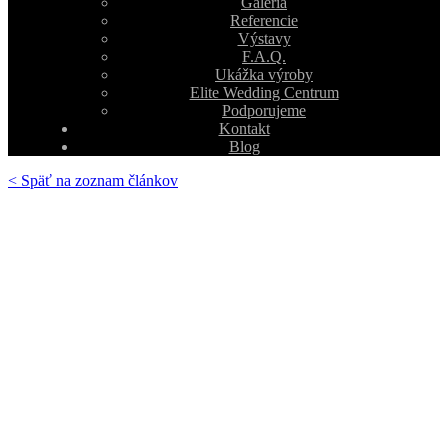
Galéria
Referencie
Výstavy
F.A.Q.
Ukážka výroby
Elite Wedding Centrum
Podporujeme
Kontakt
Blog
< Späť na zoznam článkov