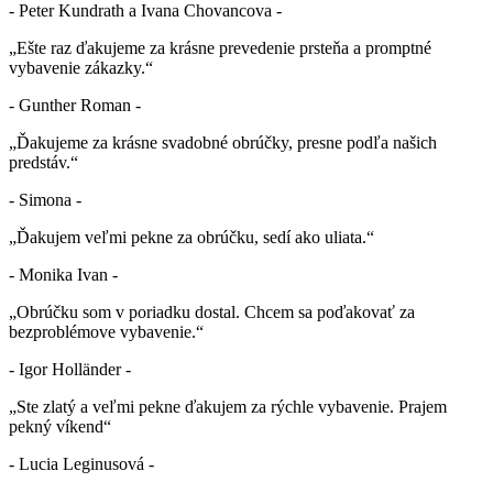
- Peter Kundrath a Ivana Chovancova -
„Ešte raz ďakujeme za krásne prevedenie prsteňa a promptné
vybavenie zákazky.“
- Gunther Roman -
„Ďakujeme za krásne svadobné obrúčky, presne podľa našich
predstáv.“
- Simona -
„Ďakujem veľmi pekne za obrúčku, sedí ako uliata.“
- Monika Ivan -
„Obrúčku som v poriadku dostal. Chcem sa poďakovať za
bezproblémove vybavenie.“
- Igor Holländer -
„Ste zlatý a veľmi pekne ďakujem za rýchle vybavenie. Prajem
pekný víkend“
- Lucia Leginusová -