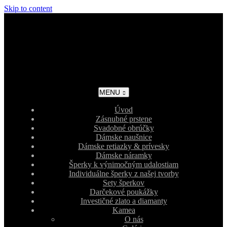
Skip to content
MENU
Úvod
Zásnubné prstene
Svadobné obrúčky
Dámske naušnice
Dámske retiazky & prívesky
Dámske náramky
Šperky k výnimočným udalostiam
Individuálne šperky z našej tvorby
Sety šperkov
Darčekové poukážky
Investičné zlato a diamanty
Kamea
O nás