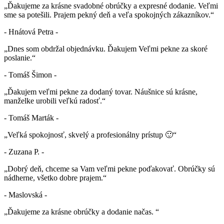
„Ďakujeme za krásne svadobné obrúčky a expresné dodanie. Veľmi
sme sa potešili. Prajem pekný deň a veľa spokojných zákazníkov.“
- Hnátová Petra -
„Dnes som obdržal objednávku. Ďakujem Veľmi pekne za skoré
poslanie.“
- Tomáš Šimon -
„Ďakujem veľmi pekne za dodaný tovar. Náušnice sú krásne,
manželke urobili veľkú radosť.“
- Tomáš Marták -
„Veľká spokojnosť, skvelý a profesionálny prístup 🙂“
- Zuzana P. -
„Dobrý deň, chceme sa Vam veľmi pekne poďakovať. Obrúčky sú
nádherne, všetko dobre prajem.“
- Maslovská -
„Ďakujeme za krásne obrúčky a dodanie načas. “