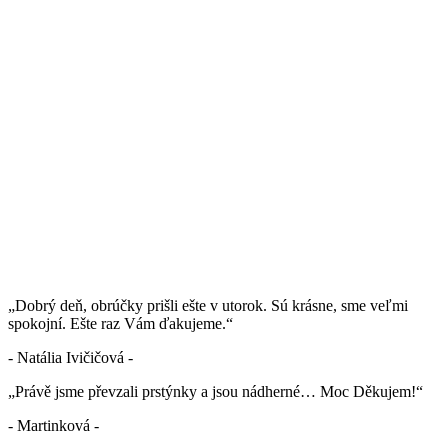
„Dobrý deň, obrúčky prišli ešte v utorok. Sú krásne, sme veľmi
spokojní. Ešte raz Vám ďakujeme.“
- Natália Ivičičová -
„Právě jsme převzali prstýnky a jsou nádherné… Moc Děkujem!“
- Martinková -