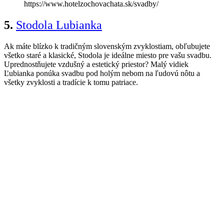
https://www.hotelzochovachata.sk/svadby/
5.
Stodola Lubianka
Ak máte blízko k tradičným slovenským zvyklostiam, obľubujete
všetko staré a klasické, Stodola je ideálne miesto pre vašu svadbu.
Uprednostňujete vzdušný a estetický priestor? Malý vidiek
Ľubianka ponúka svadbu pod holým nebom na ľudovú nôtu
a
všetky zvyklosti a tradície k tomu patriace.