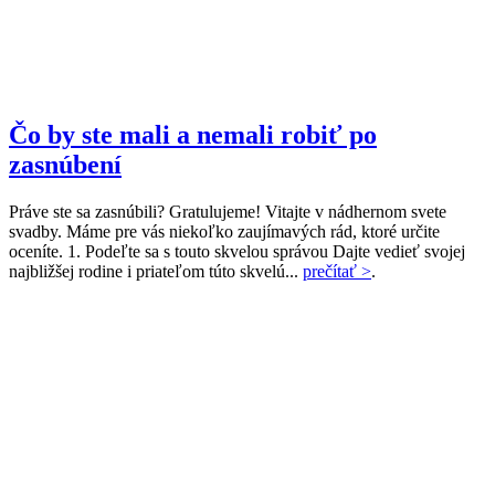
Čo by ste mali a nemali robiť po
zasnúbení
Práve ste sa zasnúbili? Gratulujeme! Vitajte v nádhernom svete
svadby. Máme pre vás niekoľko zaujímavých rád, ktoré určite
oceníte. 1. Podeľte sa s touto skvelou správou Dajte vedieť svojej
najbližšej rodine i priateľom túto skvelú...
prečítať >
.