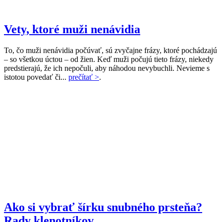
Vety, ktoré muži nenávidia
To, čo muži nenávidia počúvať, sú zvyčajne frázy, ktoré pochádzajú
– so všetkou úctou – od žien. Keď muži počujú tieto frázy, niekedy
predstierajú, že ich nepočuli, aby náhodou nevybuchli. Nevieme s
istotou povedať či...
prečítať >
.
Ako si vybrať šírku snubného prsteňa?
Rady klenotníkov.