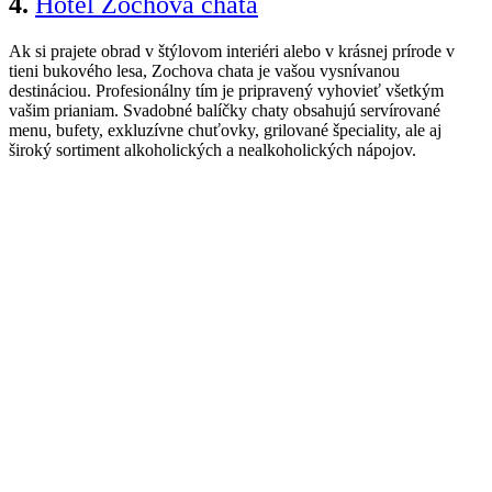
4.
Hotel Zochova chata
Ak si prajete obrad v štýlovom interiéri alebo v krásnej prírode v
tieni bukového lesa, Zochova chata je vašou vysnívanou
destináciou. Profesionálny tím je pripravený vyhovieť všetkým
vašim prianiam. Svadobné balíčky chaty obsahujú servírované
menu, bufety, exkluzívne chuťovky, grilované špeciality, ale aj
široký sortiment alkoholických a nealkoholických nápojov.