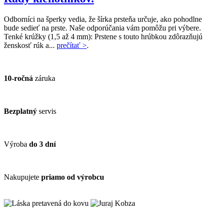
Odborníci na šperky vedia, že šírka prsteňa určuje, ako pohodlne
bude sedieť na prste. Naše odporúčania vám pomôžu pri výbere.
Tenké krúžky (1,5 až 4 mm): Prstene s touto hrúbkou zdôrazňujú
ženskosť rúk a...
prečítať >
.
10-ročná
záruka
Bezplatný
servis
Výroba
do 3 dní
Nakupujete
priamo od výrobcu