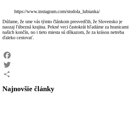
https://www.instagram.com/stodola_lubianka/
Dúfame, že sme vás týmto článkom presvedčili, že Slovensko je
naozaj ľúbezná krajina. Pekné veci častokrát hľadáme za hranicami
našich končín, no i tieto miesta sú dôkazom, že za krásou netreba
ďaleko cestovať.
Facebook
Twitter
Share
Najnovšie články