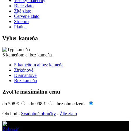
Všetky materiály
Biele zlato
Žlté zlato
Červené zlato
Striebro
Platina
Výber kameňa
S kameňom aj bez kameňa
S kameňom aj bez kameňa
Zirkónové
Diamantové
Bez kameňa
Zvoľte maximálnu cenu
do 598 €
do 998 €
bez obmedzenia
Obchod
-
Svadobné obrúčky
-
Žlté zlato
Zobraziť
Favorite