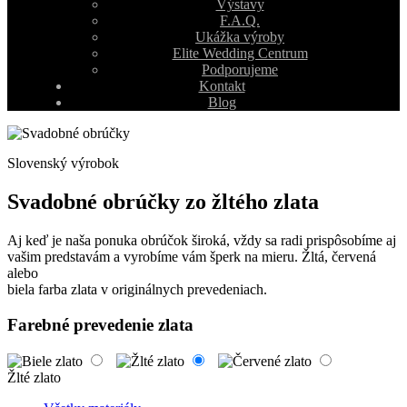
Výstavy
F.A.Q.
Ukážka výroby
Elite Wedding Centrum
Podporujeme
Kontakt
Blog
Slovenský výrobok
Svadobné obrúčky zo žltého zlata
Aj keď je naša ponuka obrúčok široká, vždy sa radi prispôsobíme aj
vašim predstavám a vyrobíme vám šperk na mieru. Žltá, červená
alebo
biela farba zlata v originálnych prevedeniach.
Farebné prevedenie zlata
Žlté zlato