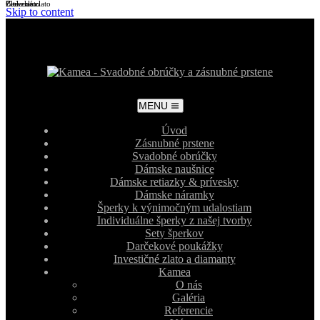
Biele zlato
Žlté zlato
Červené zlato
Skip to content
MENU
Úvod
Zásnubné prstene
Svadobné obrúčky
Dámske naušnice
Dámske retiazky & prívesky
Dámske náramky
Šperky k výnimočným udalostiam
Individuálne šperky z našej tvorby
Sety šperkov
Darčekové poukážky
Investičné zlato a diamanty
Kamea
O nás
Galéria
Referencie