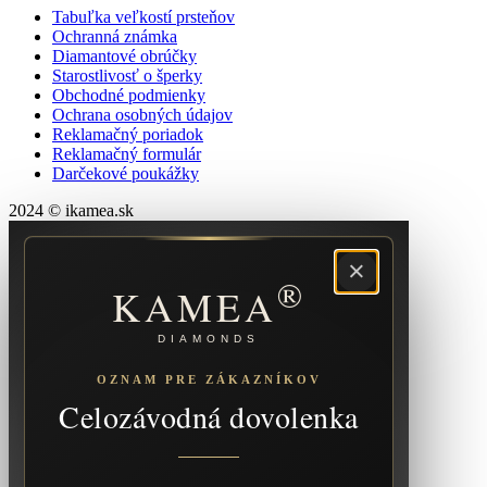
Tabuľka veľkostí prsteňov
Ochranná známka
Diamantové obrúčky
Starostlivosť o šperky
Obchodné podmienky
Ochrana osobných údajov
Reklamačný poriadok
Reklamačný formulár
Darčekové poukážky
2024 © ikamea.sk
×
®
KAMEA
DIAMONDS
OZNAM PRE ZÁKAZNÍKOV
Celozávodná dovolenka