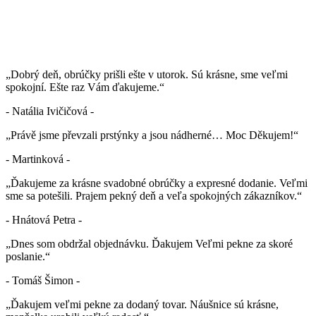
„Dobrý deň, obrúčky prišli ešte v utorok. Sú krásne, sme veľmi
spokojní. Ešte raz Vám ďakujeme.“
- Natália Ivičičová -
„Právě jsme převzali prstýnky a jsou nádherné… Moc Děkujem!“
- Martinková -
„Ďakujeme za krásne svadobné obrúčky a expresné dodanie. Veľmi
sme sa potešili. Prajem pekný deň a veľa spokojných zákazníkov.“
- Hnátová Petra -
„Dnes som obdržal objednávku. Ďakujem Veľmi pekne za skoré
poslanie.“
- Tomáš Šimon -
„Ďakujem veľmi pekne za dodaný tovar. Náušnice sú krásne,