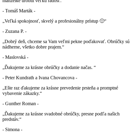
manželke urobili veľkú radosť.“
- Tomáš Marták -
„Veľká spokojnosť, skvelý a profesionálny prístup 🙂“
- Zuzana P. -
„Dobrý deň, chceme sa Vam veľmi pekne poďakovať. Obrúčky sú
nádherne, všetko dobre prajem.“
- Maslovská -
„Ďakujeme za krásne obrúčky a dodanie načas. “
- Peter Kundrath a Ivana Chovancova -
„Ešte raz ďakujeme za krásne prevedenie prsteňa a promptné
vybavenie zákazky.“
- Gunther Roman -
„Ďakujeme za krásne svadobné obrúčky, presne podľa našich
predstáv.“
- Simona -