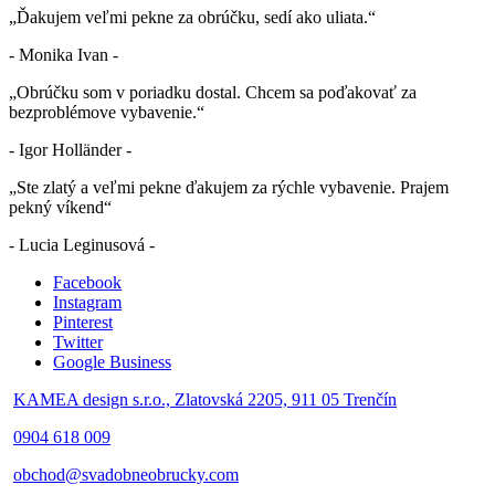
„Ďakujem veľmi pekne za obrúčku, sedí ako uliata.“
- Monika Ivan -
„Obrúčku som v poriadku dostal. Chcem sa poďakovať za
bezproblémove vybavenie.“
- Igor Holländer -
„Ste zlatý a veľmi pekne ďakujem za rýchle vybavenie. Prajem
pekný víkend“
- Lucia Leginusová -
Facebook
Instagram
Pinterest
Twitter
Google Business
KAMEA design s.r.o., Zlatovská 2205, 911 05 Trenčín
0904 618 009
obchod@svadobneobrucky.com