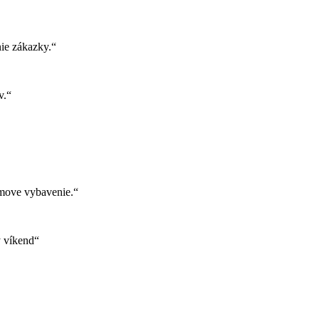
ie zákazky.“
v.“
move vybavenie.“
ý víkend“