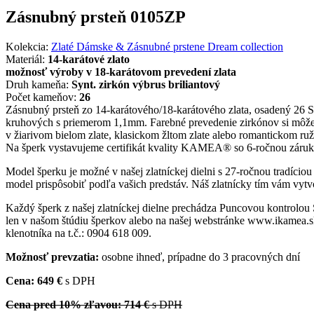
Zásnubný prsteň 0105ZP
Kolekcia:
Zlaté Dámske & Zásnubné prstene Dream collection
Materiál:
14-karátové zlato
možnosť výroby v 18-karátovom prevedení zlata
Druh kameňa:
Synt. zirkón výbrus briliantový
Počet kameňov:
26
Zásnubný prsteň zo 14-karátového/18-karátového zlata, osadený 26 Sw
kruhových s priemerom 1,1mm. Farebné prevedenie zirkónov si môžet
v žiarivom bielom zlate, klasickom žltom zlate alebo romantickom ruž
Na šperk vystavujeme certifikát kvality KAMEA® so 6-ročnou záruk
Model šperku je možné v našej zlatníckej dielni s 27-ročnou tradício
model prispôsobiť podľa vašich predstáv. Náš zlatnícky tím vám vytvo
Každý šperk z našej zlatníckej dielne prechádza Puncovou kontrolou
len v našom štúdiu šperkov alebo na našej webstránke www.ikamea.sk
klenotníka na t.č.: 0904 618 009.
Možnosť prevzatia:
osobne ihneď, prípadne do 3 pracovných dní
Cena: 649 €
s DPH
Cena pred 10% zľavou: 714 €
s DPH