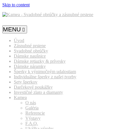
Skip to content
MENU
Úvod
Zásnubné prstene
Svadobné obrúčky
Dámske naušnice
Dámske retiazky & prívesky
Dámske náramky
Šperky k výnimočným udalostiam
Individuálne šperky z našej tvorby
Sety šperkov
Darčekové poukážky
Investičné zlato a diamanty
Kamea
O nás
Galéria
Referencie
Výstavy
F.A.Q.
Ukážka výroby