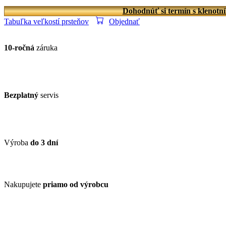
Dohodnúť si termín s klenotn
Tabuľka veľkostí prsteňov
Objednať
10-ročná
záruka
Bezplatný
servis
Výroba
do 3 dní
Nakupujete
priamo od výrobcu