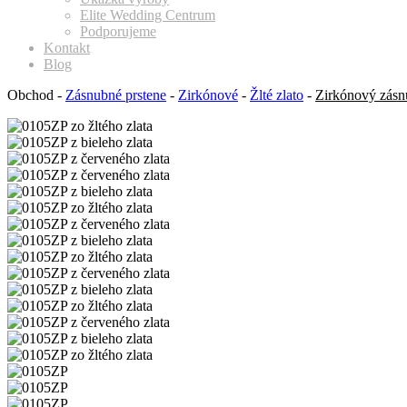
Elite Wedding Centrum
Podporujeme
Kontakt
Blog
Obchod
-
Zásnubné prstene
-
Zirkónové
-
Žlté zlato
-
Zirkónový zásnu