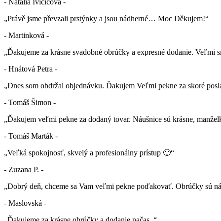
- Natália Ivičičová -
„Právě jsme převzali prstýnky a jsou nádherné… Moc Děkujem!“
- Martinková -
„Ďakujeme za krásne svadobné obrúčky a expresné dodanie. Veľmi sm
- Hnátová Petra -
„Dnes som obdržal objednávku. Ďakujem Veľmi pekne za skoré posla
- Tomáš Šimon -
„Ďakujem veľmi pekne za dodaný tovar. Náušnice sú krásne, manželk
- Tomáš Marták -
„Veľká spokojnosť, skvelý a profesionálny prístup 🙂“
- Zuzana P. -
„Dobrý deň, chceme sa Vam veľmi pekne poďakovať. Obrúčky sú nád
- Maslovská -
„Ďakujeme za krásne obrúčky a dodanie načas. “