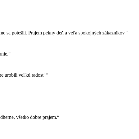
e sa potešili. Prajem pekný deň a veľa spokojných zákazníkov.“
nie.“
e urobili veľkú radosť.“
herne, všetko dobre prajem.“