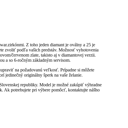
ar.zirkónmi. Z toho jeden diamant je oválny a 25 je
e zvoliť podľa vašich predstáv. Možnosť vyhotovenia
ovom/červenom zlate, takisto aj v diamantovej verzii.
ou a so 6-ročným základným servisom.
u upraviť na požadovanú veľkosť. Prípadne si môžete
rí jedinečný originálny šperk na vaše želanie.
 Slovenskej republiky. Model je možné zakúpiť výhradne
. Ak potrebujete pri výbere pomôcť, kontaktujte nášho