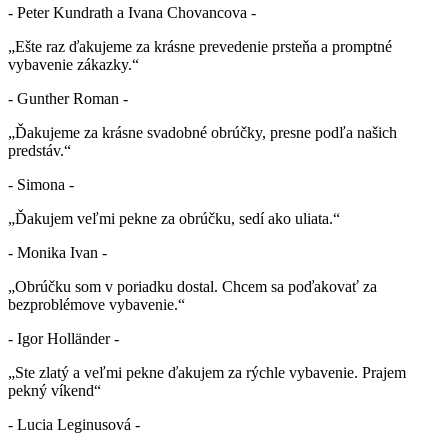
- Peter Kundrath a Ivana Chovancova -
„Ešte raz ďakujeme za krásne prevedenie prsteňa a promptné
vybavenie zákazky.“
- Gunther Roman -
„Ďakujeme za krásne svadobné obrúčky, presne podľa našich
predstáv.“
- Simona -
„Ďakujem veľmi pekne za obrúčku, sedí ako uliata.“
- Monika Ivan -
„Obrúčku som v poriadku dostal. Chcem sa poďakovať za
bezproblémove vybavenie.“
- Igor Holländer -
„Ste zlatý a veľmi pekne ďakujem za rýchle vybavenie. Prajem
pekný víkend“
- Lucia Leginusová -