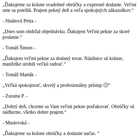
„Ďakujeme za krásne svadobné obrúčky a expresné dodanie. Veľmi
sme sa potešili. Prajem pekný deň a veľa spokojných zákazníkov.“
- Hnátová Petra -
„Dnes som obdržal objednávku. Ďakujem Veľmi pekne za skoré
poslanie.“
- Tomáš Šimon -
„Ďakujem veľmi pekne za dodaný tovar. Náušnice sú krásne,
manželke urobili veľkú radosť.“
- Tomáš Marták -
„Veľká spokojnosť, skvelý a profesionálny prístup 🙂“
- Zuzana P. -
„Dobrý deň, chceme sa Vam veľmi pekne poďakovať. Obrúčky sú
nádherne, všetko dobre prajem.“
- Maslovská -
„Ďakujeme za krásne obrúčky a dodanie načas. “