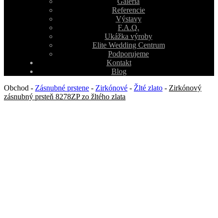
Galéria
Referencie
Výstavy
F.A.Q.
Ukážka výroby
Elite Wedding Centrum
Podporujeme
Kontakt
Blog
Obchod
-
Zásnubné prstene
-
Zirkónové
-
Žlté zlato
-
Zirkónový
zásnubný prsteň 8278ZP zo žltého zlata