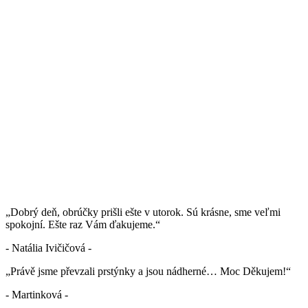
„Dobrý deň, obrúčky prišli ešte v utorok. Sú krásne, sme veľmi
spokojní. Ešte raz Vám ďakujeme.“
- Natália Ivičičová -
„Právě jsme převzali prstýnky a jsou nádherné… Moc Děkujem!“
- Martinková -