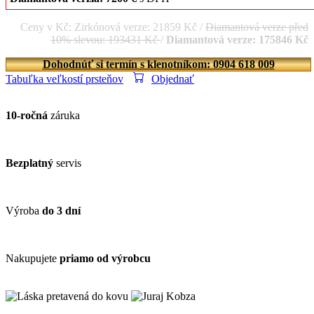
Ceny v Kč: Zirkónová verze: 21859 Kč /
Diamantová verze před
10% slevou: 193431 Kč
/
Diamantová verze: 175846 Kč
Dohodnúť si termín s klenotníkom: 0904 618 009
Tabuľka veľkostí prsteňov
Objednať
10-ročná
záruka
Bezplatný
servis
Výroba
do 3 dní
Nakupujete
priamo od výrobcu