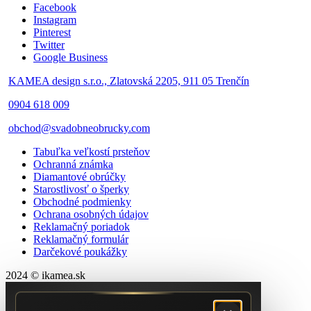
Facebook
Instagram
Pinterest
Twitter
Google Business
KAMEA design s.r.o., Zlatovská 2205, 911 05 Trenčín
0904 618 009
obchod@svadobneobrucky.com
Tabuľka veľkostí prsteňov
Ochranná známka
Diamantové obrúčky
Starostlivosť o šperky
Obchodné podmienky
Ochrana osobných údajov
Reklamačný poriadok
Reklamačný formulár
Darčekové poukážky
2024 © ikamea.sk