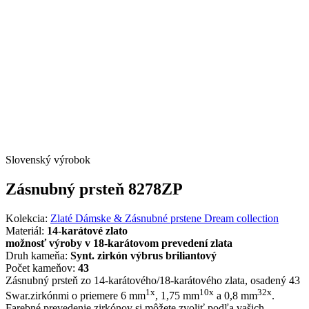
Slovenský výrobok
Zásnubný prsteň 8278ZP
Kolekcia:
Zlaté Dámske & Zásnubné prstene Dream collection
Materiál:
14-karátové zlato
možnosť výroby v 18-karátovom prevedení zlata
Druh kameňa:
Synt. zirkón výbrus briliantový
Počet kameňov:
43
Zásnubný prsteň zo 14-karátového/18-karátového zlata, osadený 43
1x
10x
32x
Swar.zirkónmi o priemere 6 mm
, 1,75 mm
a 0,8 mm
.
Farebné prevedenie zirkónov si môžete zvoliť podľa vašich