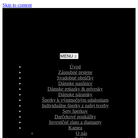
Skip to content
MENU
Úvod
Zásnubné prstene
Svadobné obrúčky
Dámske naušnice
Dámske retiazky & prívesky
Dámske náramky
Šperky k výnimočným udalostiam
Individuálne šperky z našej tvorby
Sety šperkov
Darčekové poukážky
Investičné zlato a diamanty
Kamea
O nás