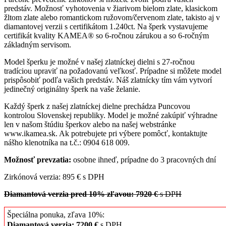
predstáv. Možnosť vyhotovenia v žiarivom bielom zlate, klasickom
žltom zlate alebo romantickom ružovom/červenom zlate, takisto aj v
diamantovej verzii s certifikátom 1.240ct. Na šperk vystavujeme
certifikát kvality KAMEA® so 6-ročnou zárukou a so 6-ročným
základným servisom.
Model šperku je možné v našej zlatníckej dielni s 27-ročnou
tradíciou upraviť na požadovanú veľkosť. Prípadne si môžete model
prispôsobiť podľa vašich predstáv. Náš zlatnícky tím vám vytvorí
jedinečný originálny šperk na vaše želanie.
Každý šperk z našej zlatníckej dielne prechádza Puncovou
kontrolou Slovenskej republiky. Model je možné zakúpiť výhradne
len v našom štúdiu šperkov alebo na našej webstránke
www.ikamea.sk. Ak potrebujete pri výbere pomôcť, kontaktujte
nášho klenotníka na t.č.: 0904 618 009.
Možnosť prevzatia:
osobne ihneď, prípadne do 3 pracovných dní
Zirkónová verzia: 895 € s DPH
Diamantová verzia pred 10% zľavou: 7920 €
s DPH
Špeciálna ponuka, zľava 10%:
Diamantová verzia: 7200 €
s DPH