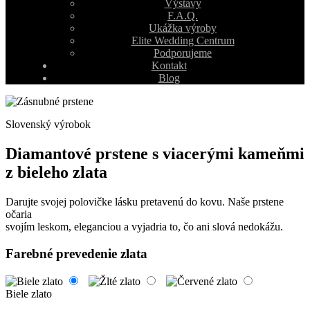
Výstavy
F.A.Q.
Ukážka výroby
Elite Wedding Centrum
Podporujeme
Kontakt
Blog
Slovenský výrobok
Diamantové prstene s viacerými kameňmi
z bieleho zlata
Darujte svojej polovičke lásku pretavenú do kovu. Naše prstene
očaria
svojím leskom, eleganciou a vyjadria to, čo ani slová nedokážu.
Farebné prevedenie zlata
Biele zlato