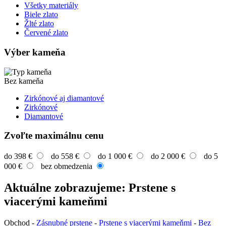
Všetky materiály
Biele zlato
Žlté zlato
Červené zlato
Výber kameňa
Bez kameňa
Zirkónové aj diamantové
Zirkónové
Diamantové
Zvoľte maximálnu cenu
do 398 €
do 558 €
do 1 000 €
do 2 000 €
do 5
000 €
bez obmedzenia
Aktuálne zobrazujeme: Prstene s
viacerými kameňmi
Obchod
-
Zásnubné prstene
-
Prstene s viacerými kameňmi
-
Bez