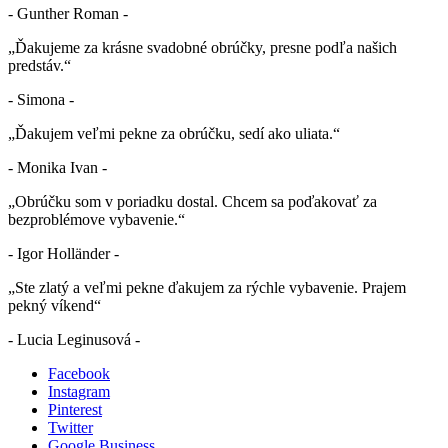
- Gunther Roman -
„Ďakujeme za krásne svadobné obrúčky, presne podľa našich
predstáv.“
- Simona -
„Ďakujem veľmi pekne za obrúčku, sedí ako uliata.“
- Monika Ivan -
„Obrúčku som v poriadku dostal. Chcem sa poďakovať za
bezproblémove vybavenie.“
- Igor Holländer -
„Ste zlatý a veľmi pekne ďakujem za rýchle vybavenie. Prajem
pekný víkend“
- Lucia Leginusová -
Facebook
Instagram
Pinterest
Twitter
Google Business