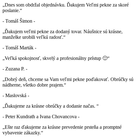
„Dnes som obdržal objednávku. Ďakujem Veľmi pekne za skoré
poslanie.“
- Tomáš Šimon -
„Ďakujem veľmi pekne za dodaný tovar. Náušnice sú krásne,
manželke urobili veľkú radosť.“
- Tomáš Marták -
„Veľká spokojnosť, skvelý a profesionálny prístup 🙂“
- Zuzana P. -
„Dobrý deň, chceme sa Vam veľmi pekne poďakovať. Obrúčky sú
nádherne, všetko dobre prajem.“
- Maslovská -
„Ďakujeme za krásne obrúčky a dodanie načas. “
- Peter Kundrath a Ivana Chovancova -
„Ešte raz ďakujeme za krásne prevedenie prsteňa a promptné
vybavenie zákazky.“