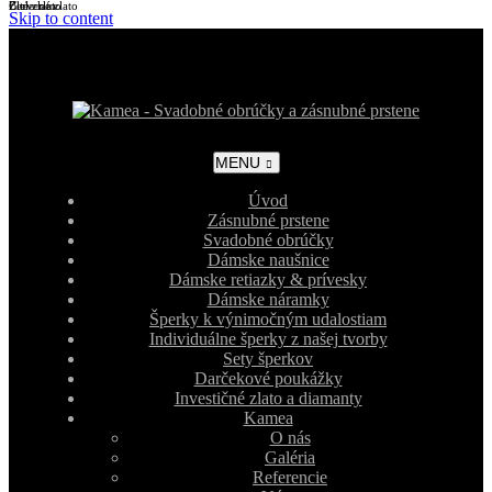
Biele zlato
Žlté zlato
Červené zlato
Skip to content
MENU
Úvod
Zásnubné prstene
Svadobné obrúčky
Dámske naušnice
Dámske retiazky & prívesky
Dámske náramky
Šperky k výnimočným udalostiam
Individuálne šperky z našej tvorby
Sety šperkov
Darčekové poukážky
Investičné zlato a diamanty
Kamea
O nás
Galéria
Referencie