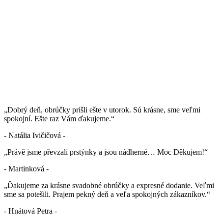
„Dobrý deň, obrúčky prišli ešte v utorok. Sú krásne, sme veľmi
spokojní. Ešte raz Vám ďakujeme.“
- Natália Ivičičová -
„Právě jsme převzali prstýnky a jsou nádherné… Moc Děkujem!“
- Martinková -
„Ďakujeme za krásne svadobné obrúčky a expresné dodanie. Veľmi
sme sa potešili. Prajem pekný deň a veľa spokojných zákazníkov.“
- Hnátová Petra -