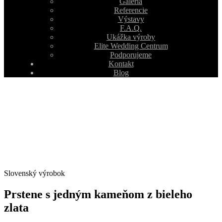
Galéria
Referencie
Výstavy
F.A.Q.
Ukážka výroby
Elite Wedding Centrum
Podporujeme
Kontakt
Blog
Slovenský výrobok
Prstene s jedným kameňom z bieleho
zlata