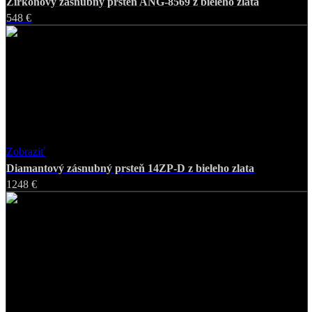
Zirkónový zásnubný prsteň ANG-8569 z bieleho zlata
548 €
Zobraziť
Favorite
Diamantový zásnubný prsteň 14ZP-D z bieleho zlata
1248 €