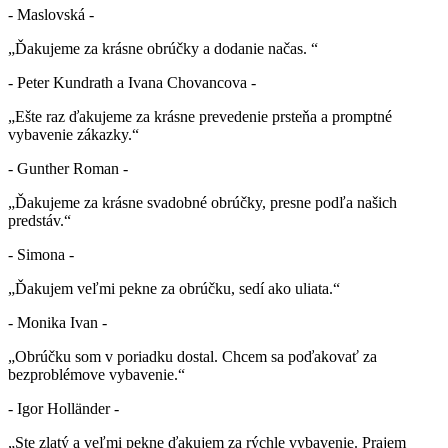
- Maslovská -
„Ďakujeme za krásne obrúčky a dodanie načas. “
- Peter Kundrath a Ivana Chovancova -
„Ešte raz ďakujeme za krásne prevedenie prsteňa a promptné
vybavenie zákazky.“
- Gunther Roman -
„Ďakujeme za krásne svadobné obrúčky, presne podľa našich
predstáv.“
- Simona -
„Ďakujem veľmi pekne za obrúčku, sedí ako uliata.“
- Monika Ivan -
„Obrúčku som v poriadku dostal. Chcem sa poďakovať za
bezproblémove vybavenie.“
- Igor Holländer -
„Ste zlatý a veľmi pekne ďakujem za rýchle vybavenie. Prajem