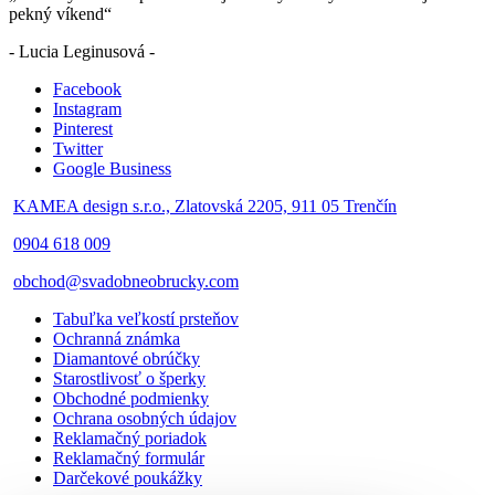
pekný víkend“
- Lucia Leginusová -
Facebook
Instagram
Pinterest
Twitter
Google Business
KAMEA design s.r.o., Zlatovská 2205, 911 05 Trenčín
0904 618 009
obchod@svadobneobrucky.com
Tabuľka veľkostí prsteňov
Ochranná známka
Diamantové obrúčky
Starostlivosť o šperky
Obchodné podmienky
Ochrana osobných údajov
Reklamačný poriadok
Reklamačný formulár
Darčekové poukážky