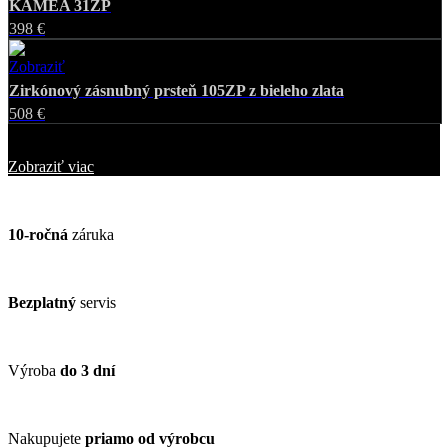
KAMEA 31ZP
398 €
Zobraziť
Favorite
Zirkónový zásnubný prsteň 105ZP z bieleho zlata
508 €
Zobrazených
25
z
30
šperkov
Zobraziť viac
10-ročná
záruka
Bezplatný
servis
Výroba
do 3 dní
Nakupujete
priamo od výrobcu