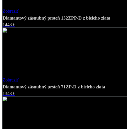
Zobraziť
Favorite
Diamantový zásnubný prsteň 132ZPP-D z bieleho zlata
1448 €
Zobraziť
Favorite
Diamantový zásnubný prsteň 71ZP-D z bieleho zlata
1348 €