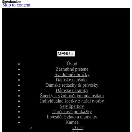
Biele zlato
Žlté zlato
Červené zlato
Skip to content
MENU
Úvod
Zásnubné prstene
Svadobné obrúčky
Dámske naušnice
Dámske retiazky & prívesky
Dámske náramky
Šperky k výnimočným udalostiam
Individuálne šperky z našej tvorby
Sety šperkov
Darčekové poukážky
Investičné zlato a diamanty
Kamea
O nás