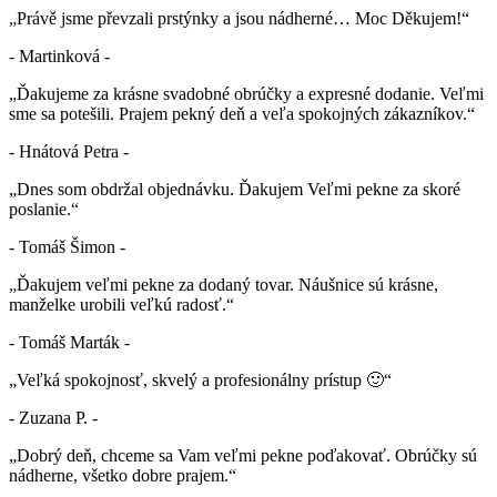
„Právě jsme převzali prstýnky a jsou nádherné… Moc Děkujem!“
- Martinková -
„Ďakujeme za krásne svadobné obrúčky a expresné dodanie. Veľmi
sme sa potešili. Prajem pekný deň a veľa spokojných zákazníkov.“
- Hnátová Petra -
„Dnes som obdržal objednávku. Ďakujem Veľmi pekne za skoré
poslanie.“
- Tomáš Šimon -
„Ďakujem veľmi pekne za dodaný tovar. Náušnice sú krásne,
manželke urobili veľkú radosť.“
- Tomáš Marták -
„Veľká spokojnosť, skvelý a profesionálny prístup 🙂“
- Zuzana P. -
„Dobrý deň, chceme sa Vam veľmi pekne poďakovať. Obrúčky sú
nádherne, všetko dobre prajem.“