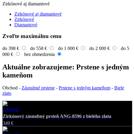
Zirkónové aj diamantové
Zirkónové aj diamantové
Zirkónové
Diamantové
Zvoľte maximálnu cenu
do 398 €
do 558 €
do 1 000 €
do 2 000 €
do 5
000 €
bez obmedzenia
Aktuálne zobrazujeme: Prstene s jedným
kameňom
Obchod
-
Zásnubné prstene
-
Prstene s jedným kameňom
-
Biele
zlato
Zobraziť
Favorite
Zirkónový zásnubný prsteň ANG-8596 z bieleho zlata
349 €