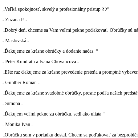
„Veľká spokojnosť, skvelý a profesionálny prístup 🙂“
- Zuzana P. -
„Dobrý deň, chceme sa Vam veľmi pekne poďakovať. Obrúčky sú nád
- Maslovská -
„Ďakujeme za krásne obrúčky a dodanie načas. “
- Peter Kundrath a Ivana Chovancova -
„Ešte raz ďakujeme za krásne prevedenie prsteňa a promptné vybaven
- Gunther Roman -
„Ďakujeme za krásne svadobné obrúčky, presne podľa našich predstá
- Simona -
„Ďakujem veľmi pekne za obrúčku, sedí ako uliata.“
- Monika Ivan -
„Obrúčku som v poriadku dostal. Chcem sa poďakovať za bezproblé