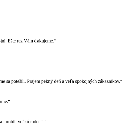
ojní. Ešte raz Vám ďakujeme.“
e sa potešili. Prajem pekný deň a veľa spokojných zákazníkov.“
nie.“
e urobili veľkú radosť.“