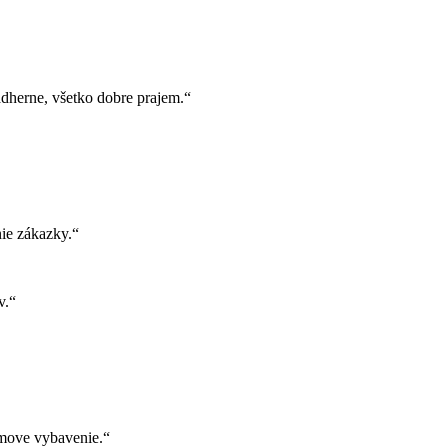
herne, všetko dobre prajem.“
ie zákazky.“
v.“
move vybavenie.“