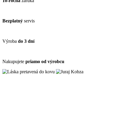
10-ročná
záruka
Bezplatný
servis
Výroba
do 3 dní
Nakupujete
priamo od výrobcu