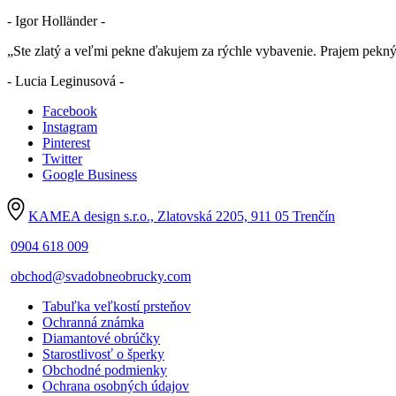
- Igor Holländer -
„Ste zlatý a veľmi pekne ďakujem za rýchle vybavenie. Prajem pekn
- Lucia Leginusová -
Facebook
Instagram
Pinterest
Twitter
Google Business
KAMEA design s.r.o., Zlatovská 2205, 911 05 Trenčín
0904 618 009
obchod@svadobneobrucky.com
Tabuľka veľkostí prsteňov
Ochranná známka
Diamantové obrúčky
Starostlivosť o šperky
Obchodné podmienky
Ochrana osobných údajov