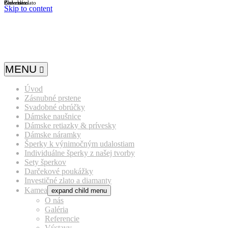
Biele zlato
Žlté zlato
Červené zlato
Skip to content
MENU
Úvod
Zásnubné prstene
Svadobné obrúčky
Dámske naušnice
Dámske retiazky & prívesky
Dámske náramky
Šperky k výnimočným udalostiam
Individuálne šperky z našej tvorby
Sety šperkov
Darčekové poukážky
Investičné zlato a diamanty
Kamea
expand child menu
O nás
Galéria
Referencie
Výstavy