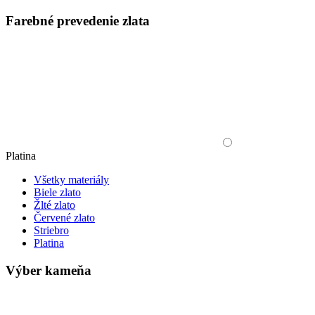
Farebné prevedenie zlata
Platina
Všetky materiály
Biele zlato
Žlté zlato
Červené zlato
Striebro
Platina
Výber kameňa