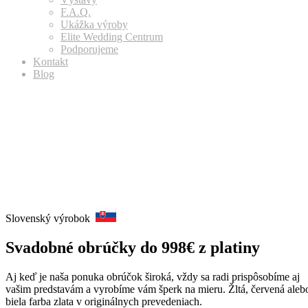
F.A.Q.
Ukážka výroby
Elite Wedding Centrum
Podporujeme
Kontakt
Blog
Slovenský výrobok
Svadobné obrúčky do 998€ z platiny
Aj keď je naša ponuka obrúčok široká, vždy sa radi prispôsobíme aj
vašim predstavám a vyrobíme vám šperk na mieru. Žltá, červená aleb
biela farba zlata v originálnych prevedeniach.