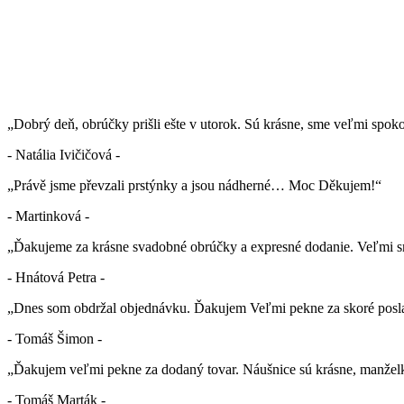
„Dobrý deň, obrúčky prišli ešte v utorok. Sú krásne, sme veľmi spok
- Natália Ivičičová -
„Právě jsme převzali prstýnky a jsou nádherné… Moc Děkujem!“
- Martinková -
„Ďakujeme za krásne svadobné obrúčky a expresné dodanie. Veľmi sm
- Hnátová Petra -
„Dnes som obdržal objednávku. Ďakujem Veľmi pekne za skoré posla
- Tomáš Šimon -
„Ďakujem veľmi pekne za dodaný tovar. Náušnice sú krásne, manželk
- Tomáš Marták -