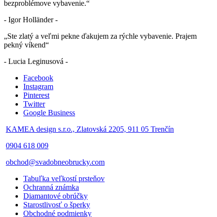
bezproblémove vybavenie.“
- Igor Holländer -
„Ste zlatý a veľmi pekne ďakujem za rýchle vybavenie. Prajem
pekný víkend“
- Lucia Leginusová -
Facebook
Instagram
Pinterest
Twitter
Google Business
KAMEA design s.r.o., Zlatovská 2205, 911 05 Trenčín
0904 618 009
obchod@svadobneobrucky.com
Tabuľka veľkostí prsteňov
Ochranná známka
Diamantové obrúčky
Starostlivosť o šperky
Obchodné podmienky