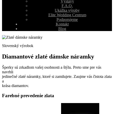
Výstavy
F.A.Q.
Ukážka výroby
Elite Wedding Centrum
Podporujeme
Kontakt
Blog
Slovenský výrobok
Diamantové zlaté dámske náramky
Šperky sú zrkadlom vašej osobnosti a štýlu. Preto sme pre vás
navrhli
jedinečné zlaté náramky, ktoré si zamilujete. Zaujme vás čistota zlata
a
krása diamantov.
Farebné prevedenie zlata