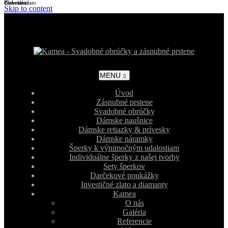
Biele zlato
Žlté zlato
Červené zlato
Skip to content
MENU
Úvod
Zásnubné prstene
Svadobné obrúčky
Dámske naušnice
Dámske retiazky & prívesky
Dámske náramky
Šperky k výnimočným udalostiam
Individuálne šperky z našej tvorby
Sety šperkov
Darčekové poukážky
Investičné zlato a diamanty
Kamea
O nás
Galéria
Referencie