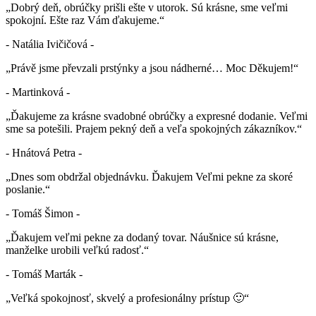
„Dobrý deň, obrúčky prišli ešte v utorok. Sú krásne, sme veľmi
spokojní. Ešte raz Vám ďakujeme.“
- Natália Ivičičová -
„Právě jsme převzali prstýnky a jsou nádherné… Moc Děkujem!“
- Martinková -
„Ďakujeme za krásne svadobné obrúčky a expresné dodanie. Veľmi
sme sa potešili. Prajem pekný deň a veľa spokojných zákazníkov.“
- Hnátová Petra -
„Dnes som obdržal objednávku. Ďakujem Veľmi pekne za skoré
poslanie.“
- Tomáš Šimon -
„Ďakujem veľmi pekne za dodaný tovar. Náušnice sú krásne,
manželke urobili veľkú radosť.“
- Tomáš Marták -
„Veľká spokojnosť, skvelý a profesionálny prístup 🙂“