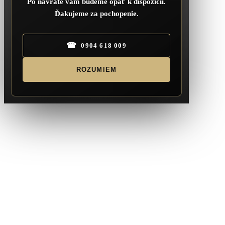
Po návrate vám budeme opäť k dispozícii.
Ďakujeme za pochopenie.
☎
0904 618 009
ROZUMIEM