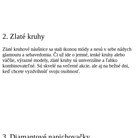
2. Zlaté kruhy
Zlaté kruhové náušnice sa stali ikonou módy a nesú v sebe nádych
glamouru a sebavedomia. Či už ide o jemné, tenké kruhy alebo
väčšie, výrazné modely, zlaté kruhy sú univerzálne a ľahko
kombinovateľné. Sú skvelé na večerné akcie, ale aj na bežné dni,
keď chcete vyzdvihnúť svoju osobnosť.
3. Diamantové napichovačky