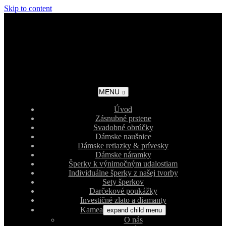
Skip to content
MENU
Úvod
Zásnubné prstene
Svadobné obrúčky
Dámske naušnice
Dámske retiazky & prívesky
Dámske náramky
Šperky k výnimočným udalostiam
Individuálne šperky z našej tvorby
Sety šperkov
Darčekové poukážky
Investičné zlato a diamanty
Kamea
expand child menu
O nás