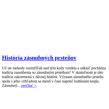
História zásnubných prsteňov
Už ste niekedy rozmýšľali nad tým kedy vznikla a odkiaľ pochádza
tradícia zasnúbenia so zásnubným prsteňom? V skutočnosti je táto
tradícia zakorenená v dávnej histórii. Význam zásnubného prsteňa
spolu s jeho vzhľadom sa menil v čase naprieč kultúrami krajín.
Zásnubný...
prečítať >
.