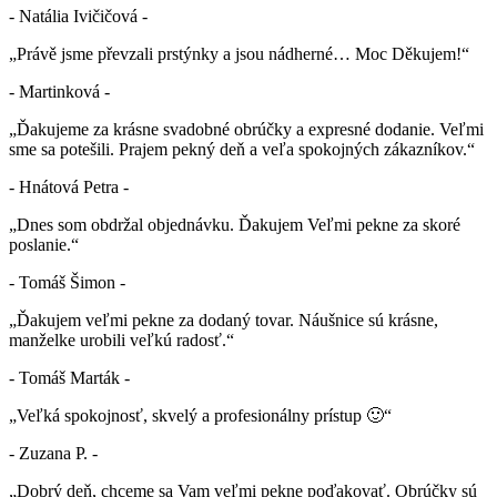
- Natália Ivičičová -
„Právě jsme převzali prstýnky a jsou nádherné… Moc Děkujem!“
- Martinková -
„Ďakujeme za krásne svadobné obrúčky a expresné dodanie. Veľmi
sme sa potešili. Prajem pekný deň a veľa spokojných zákazníkov.“
- Hnátová Petra -
„Dnes som obdržal objednávku. Ďakujem Veľmi pekne za skoré
poslanie.“
- Tomáš Šimon -
„Ďakujem veľmi pekne za dodaný tovar. Náušnice sú krásne,
manželke urobili veľkú radosť.“
- Tomáš Marták -
„Veľká spokojnosť, skvelý a profesionálny prístup 🙂“
- Zuzana P. -
„Dobrý deň, chceme sa Vam veľmi pekne poďakovať. Obrúčky sú