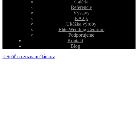
Galéria
Referencie
Výstavy
F.A.Q.
Ukážka výroby
Elite Wedding Centrum
Podporujeme
Kontakt
Blog
< Späť na zoznam článkov