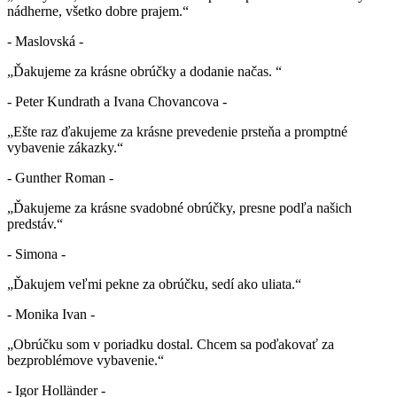
nádherne, všetko dobre prajem.“
- Maslovská -
„Ďakujeme za krásne obrúčky a dodanie načas. “
- Peter Kundrath a Ivana Chovancova -
„Ešte raz ďakujeme za krásne prevedenie prsteňa a promptné
vybavenie zákazky.“
- Gunther Roman -
„Ďakujeme za krásne svadobné obrúčky, presne podľa našich
predstáv.“
- Simona -
„Ďakujem veľmi pekne za obrúčku, sedí ako uliata.“
- Monika Ivan -
„Obrúčku som v poriadku dostal. Chcem sa poďakovať za
bezproblémove vybavenie.“
- Igor Holländer -