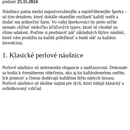
pridané
25.11.2024
Náušnice patria medzi najuniverzálnejšie a najobľúbenejšie šperky –
sú tým detailom, ktorý dokáže okamžite rozžiariť každý outfit a
dodať mu jedinečný šarm. Vo vašej šperkovnici by preto určite
nemalo chýbať niekoľko kľúčových typov, ktoré sú vhodné na
rôzne udalosti. Poďme si predstaviť päť základných štýlov náušníc,
ktoré vám poslúžia na každú príležitosť a budú stáť za každou
investíciou.
1. Klasické perlové náušnice
Perlové náušnice sú stelesnením elegancie a nadčasovosti. Dokonale
sa hodia k formálnemu oblečeniu, ako aj ku každodennému outfitu.
Ich jemnosť a čistota dodávajú každému štýlu nádych luxusu.
Perlové náušnice sú ideálne najmä pre tých, ktorí milujú klasický a
sofistikovaný vzhľad.