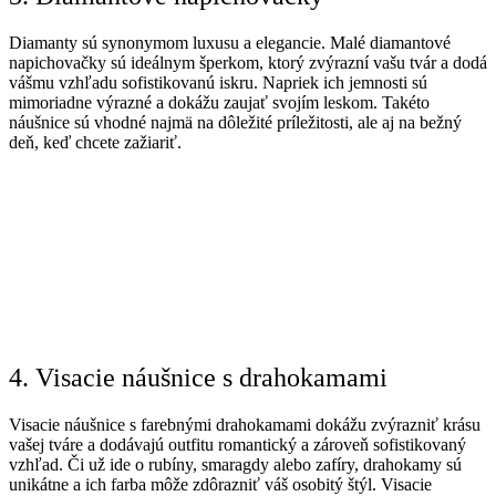
Diamanty sú synonymom luxusu a elegancie. Malé diamantové
napichovačky sú ideálnym šperkom, ktorý zvýrazní vašu tvár a dodá
vášmu vzhľadu sofistikovanú iskru. Napriek ich jemnosti sú
mimoriadne výrazné a dokážu zaujať svojím leskom. Takéto
náušnice sú vhodné najmä na dôležité príležitosti, ale aj na bežný
deň, keď chcete zažiariť.
4. Visacie náušnice s drahokamami
Visacie náušnice s farebnými drahokamami dokážu zvýrazniť krásu
vašej tváre a dodávajú outfitu romantický a zároveň sofistikovaný
vzhľad. Či už ide o rubíny, smaragdy alebo zafíry, drahokamy sú
unikátne a ich farba môže zdôrazniť váš osobitý štýl. Visacie