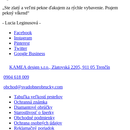
„Ste zlatý a veľmi pekne ďakujem za rýchle vybavenie. Prajem
pekný víkend“
- Lucia Leginusová -
Facebook
Instagram
Pinterest
Twitter
Google Business
KAMEA design s.r.o., Zlatovská 2205, 911 05 Trenčín
0904 618 009
obchod@svadobneobrucky.com
Tabuľka veľkostí prsteňov
Ochranná známka
Diamantové obrúčky
Starostlivosť o šperky
Obchodné podmienky
Ochrana osobných údajov
Reklamačný poriadok