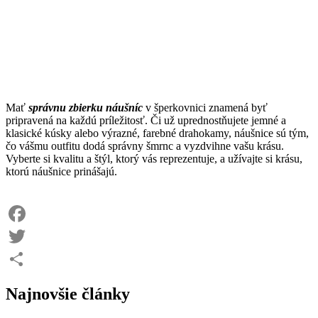
Mať
správnu zbierku náušníc
v šperkovnici znamená byť
pripravená na každú príležitosť. Či už uprednostňujete jemné a
klasické kúsky alebo výrazné, farebné drahokamy, náušnice sú tým,
čo vášmu outfitu dodá správny šmrnc a vyzdvihne vašu krásu.
Vyberte si kvalitu a štýl, ktorý vás reprezentuje, a užívajte si krásu,
ktorú náušnice prinášajú.
Facebook
Twitter
Share
Najnovšie články