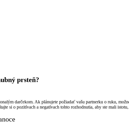
nubný prsteň?
konalým darčekom. Ak plánujete požiadať vašu partnerku o ruku, možn
tajte si o pozitívach a negatívach tohto rozhodnutia, aby ste mali isto
ianoce