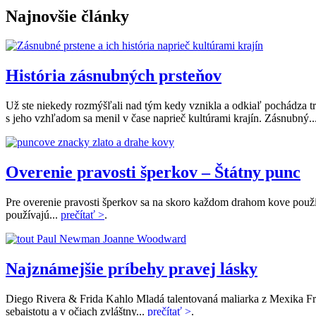
Share
Najnovšie články
História zásnubných prsteňov
Už ste niekedy rozmýšľali nad tým kedy vznikla a odkiaľ pochádza tr
s jeho vzhľadom sa menil v čase naprieč kultúrami krajín. Zásnubný..
Overenie pravosti šperkov – Štátny punc
Pre overenie pravosti šperkov sa na skoro každom drahom kove použí
používajú...
prečítať >
.
Najznámejšie príbehy pravej lásky
Diego Rivera & Frida Kahlo Mladá talentovaná maliarka z Mexika Frid
sebaistotu a v očiach zvláštny...
prečítať >
.