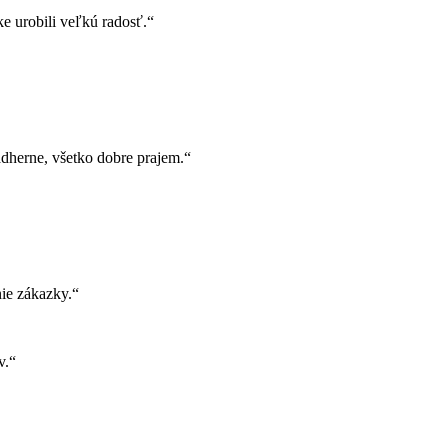
e urobili veľkú radosť.“
herne, všetko dobre prajem.“
ie zákazky.“
v.“