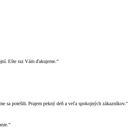
ojní. Ešte raz Vám ďakujeme.“
e sa potešili. Prajem pekný deň a veľa spokojných zákazníkov.“
nie.“