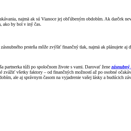
čakávania, najmä ak sú Vianoce jej obľúbeným obdobím. Ak darček nev
 ako by bol v iný čas.
ásnubného prsteňa môže zvýšiť finančný tlak, najmä ak plánujete aj ď
 vaša partnerka túži po spoločnom živote s vami. Darovať žene
zásnubný 
é zvážiť všetky faktory – od finančných možností až po osobné očakáva
dobím, ale aj správnym časom na vyjadrenie vašej lásky a budúcich zá