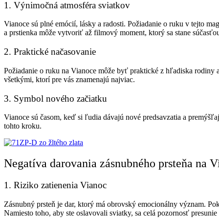
1. Výnimočná atmosféra sviatkov
Vianoce sú plné emócií, lásky a radosti. Požiadanie o ruku v tejto 
a prstienka môže vytvoriť až filmový moment, ktorý sa stane súčasťou
2. Praktické načasovanie
Požiadanie o ruku na Vianoce môže byť praktické z hľadiska rodiny a 
všetkými, ktorí pre vás znamenajú najviac.
3. Symbol nového začiatku
Vianoce sú časom, keď si ľudia dávajú nové predsavzatia a premýšľa
tohto kroku.
Negatíva darovania zásnubného prsteňa na V
1. Riziko zatienenia Vianoc
Zásnubný prsteň je dar, ktorý má obrovský emocionálny význam. Pokia
Namiesto toho, aby ste oslavovali sviatky, sa celá pozornosť presun