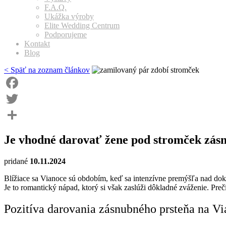
F.A.Q.
Ukážka výroby
Elite Wedding Centrum
Podporujeme
Kontakt
Blog
< Späť na zoznam článkov
Facebook
Twitter
Share
Je vhodné darovať žene pod stromček zás
pridané
10.11.2024
Blížiace sa Vianoce sú obdobím, keď sa intenzívne premýšľa nad do
Je to romantický nápad, ktorý si však zaslúži dôkladné zváženie. Prečí
Pozitíva darovania zásnubného prsteňa na V