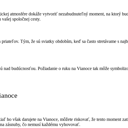
magickej atmosfére dokáže vytvoriť nezabudnuteľný moment, na ktorý bu
 vašej spoločnej cesty.
priateľov. Tým, že sú sviatky obdobím, keď sa často stretávame s najb
jú nad budúcnosťou. Požiadanie o ruku na Vianoce tak môže symbolizo
ianoce
ľ ho však darujete na Vianoce, môžete riskovať, že tento moment zatie
ie na zásnuby, čo nemusí každému vyhovovať.