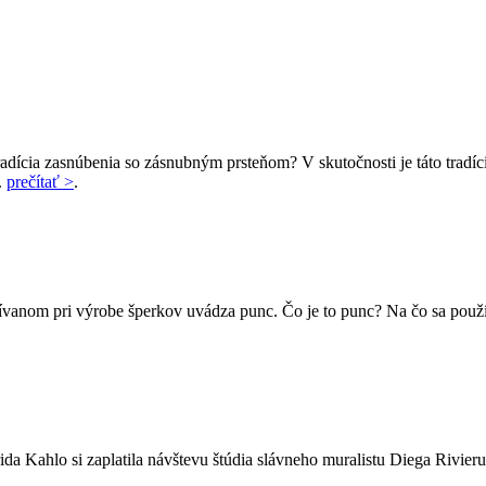
adícia zasnúbenia so zásnubným prsteňom? V skutočnosti je táto tradí
.
prečítať >
.
vanom pri výrobe šperkov uvádza punc. Čo je to punc? Na čo sa použí
a Kahlo si zaplatila návštevu štúdia slávneho muralistu Diega Rivieru