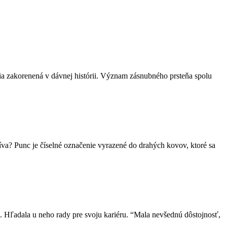
cia zakorenená v dávnej histórii. Význam zásnubného prsteňa spolu
va? Punc je číselné označenie vyrazené do drahých kovov, ktoré sa
. Hľadala u neho rady pre svoju kariéru. “Mala nevšednú dôstojnosť,