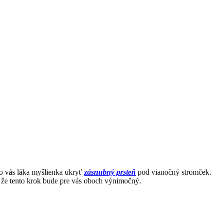
o vás láka myšlienka ukryť
zásnubný prsteň
pod vianočný stromček.
tu, že tento krok bude pre vás oboch výnimočný.