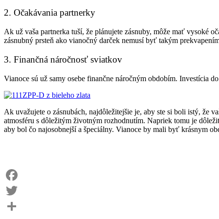
2. Očakávania partnerky
Ak už vaša partnerka tuší, že plánujete zásnuby, môže mať vysoké o
zásnubný prsteň ako vianočný darček nemusí byť takým prekvapením,
3. Finančná náročnosť sviatkov
Vianoce sú už samy osebe finančne náročným obdobím. Investícia do z
Ak uvažujete o zásnubách, najdôležitejšie je, aby ste si boli istý, že
atmosféru s dôležitým životným rozhodnutím. Napriek tomu je dôležit
aby bol čo najosobnejší a špeciálny. Vianoce by mali byť krásnym ob
Facebook
Twitter