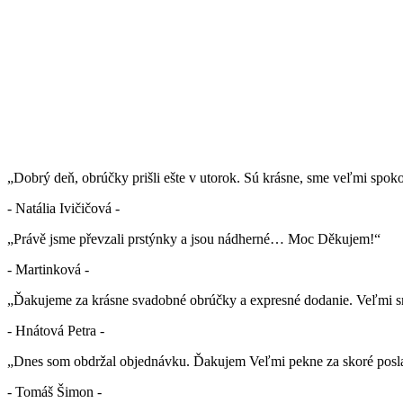
„Dobrý deň, obrúčky prišli ešte v utorok. Sú krásne, sme veľmi spok
- Natália Ivičičová -
„Právě jsme převzali prstýnky a jsou nádherné… Moc Děkujem!“
- Martinková -
„Ďakujeme za krásne svadobné obrúčky a expresné dodanie. Veľmi sm
- Hnátová Petra -
„Dnes som obdržal objednávku. Ďakujem Veľmi pekne za skoré posla
- Tomáš Šimon -