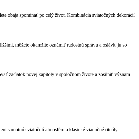
dete obaja spomínať po celý život. Kombinácia sviatočných dekorácií
ližšími, môžete okamžite oznámiť radostnú správu a osláviť ju so
vať začiatok novej kapitoly v spoločnom živote a zosilniť význam
ni samotnú sviatočnú atmosféru a klasické vianočné rituály.