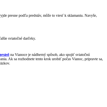
yjde presne podľa predstáv, môže to viesť k sklamaniu. Navyše,
alšie sviatočné darčeky.
prsteň
na Vianoce je nádherný spôsob, ako spojiť sviatočnú
nia. Ak sa rozhodnete tento krok urobiť počas Vianoc, pripravte sa,
väzkov.