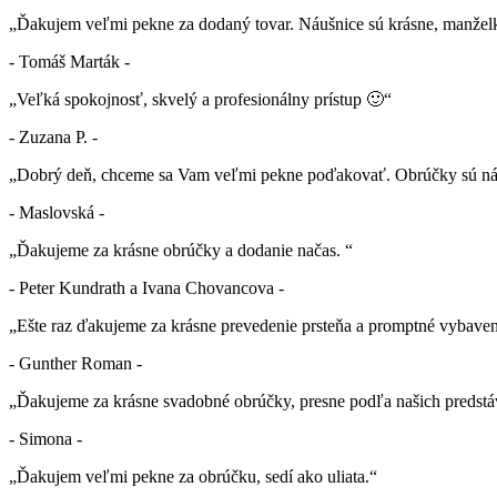
„Ďakujem veľmi pekne za dodaný tovar. Náušnice sú krásne, manželk
- Tomáš Marták -
„Veľká spokojnosť, skvelý a profesionálny prístup 🙂“
- Zuzana P. -
„Dobrý deň, chceme sa Vam veľmi pekne poďakovať. Obrúčky sú nád
- Maslovská -
„Ďakujeme za krásne obrúčky a dodanie načas. “
- Peter Kundrath a Ivana Chovancova -
„Ešte raz ďakujeme za krásne prevedenie prsteňa a promptné vybaven
- Gunther Roman -
„Ďakujeme za krásne svadobné obrúčky, presne podľa našich predstá
- Simona -
„Ďakujem veľmi pekne za obrúčku, sedí ako uliata.“