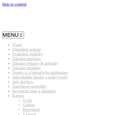
Skip to content
MENU
Úvod
Zásnubné prstene
Svadobné obrúčky
Dámske naušnice
Dámske retiazky & prívesky
Dámske náramky
Šperky k výnimočným udalostiam
Individuálne šperky z našej tvorby
Sety šperkov
Darčekové poukážky
Investičné zlato a diamanty
Kamea
O nás
Galéria
Referencie
Výstavy