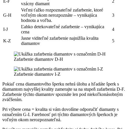
E-F
2
vzácny diamant
Veľmi ťažko rozpoznateľné zafarbenie, ktoré
G-H
voľným okom nerozpoznáte – vynikajúca
3
hodnota a voľba.
Ľahko detekovateľné zafarbenie – vynikajúca
I-J
4
cena
Jasne viditeľné zafarbenie najnižšia kvalita
K-Z
5
diamantov
Zafarbenie diamantov D-H
Zafarbenie diamantov I-Z
Pokiaľ cena diamantového šperku nehrá úlohu a hľadáte šperk s
diamantom najvyššej kvality zamerajte sa na stupeň zafarbenia D-F.
Zafarbenie týchto diamantov spoznáte len pod niekoľkonásobným
zväčšením.
Pri výbere cena = kvalita si vám dovolíme odporučiť diamanty s
označením G-I. Farebnosť pri týchto diamantových šperkoch je
voľným okom nerozpoznateľná.