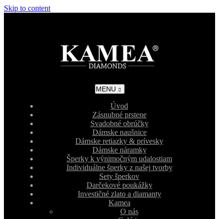
Skip to content
MENU
Úvod
Zásnubné prstene
Svadobné obrúčky
Dámske naušnice
Dámske retiazky & prívesky
Dámske náramky
Šperky k výnimočným udalostiam
Individuálne šperky z našej tvorby
Sety šperkov
Darčekové poukážky
Investičné zlato a diamanty
Kamea
O nás