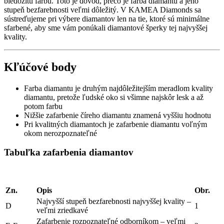
bledožltú farbu. Toto je dôvod, prečo je farba diamantu a jeho
stupeň bezfarebnosti veľmi dôležitý. V KAMEA Diamonds sa
sústreďujeme pri výbere diamantov len na tie, ktoré sú minimálne
sfarbené, aby sme vám ponúkali diamantové šperky tej najvyššej
kvality.
Kľúčové body
Farba diamantu je druhým najdôležitejším meradlom kvality
diamantu, pretože ľudské oko si všimne najskôr lesk a až
potom farbu
Nižšie zafarbenie číreho diamantu znamená vyššiu hodnotu
Pri kvalitných diamantoch je zafarbenie diamantu voľným
okom nerozpoznateľné
Tabuľka zafarbenia diamantov
Zn.
Opis
Obr.
Najvyšší stupeň bezfarebnosti najvyššej kvality –
D
1
veľmi zriedkavé
Zafarbenie rozpoznateľné odborníkom – veľmi