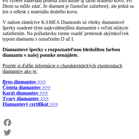
Pri výbere materiálu prsteňa zohľadnite aj farbu drahého kovu. Pri
žltom sa môže zdať, že diamant je čiastočne zafarbený, ale jedná sa
len o odlesk z materiálu drahého kovu.
V našom zlatníctve KAMEA Diamonds sú všetky diamantové
šperky osadené tými najkvalitnejšími diamantmi s veľmi nízkym
zafarbením. Na požiadavku vieme osadiť prstienok akýmkoľvek
typom diamantu s označením D až I.
Diamantové šperky s rozpoznateľnou bledožltou farbou
diamantu v našej ponuke nenájdete.
Pozrite si ďalšie informácie o charakteristických vlastnostiach
diamantov ako je:
Brus diamantov >>>
Čistota diamantov >>>
Karát diamantov >>>
Tvary diamantov >>>
Diamantový certifikát >>>
Facebook