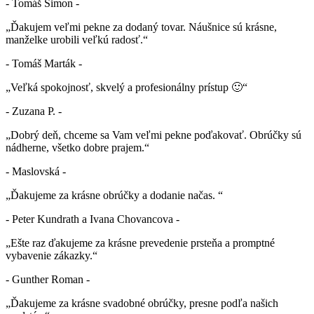
- Tomáš Šimon -
„Ďakujem veľmi pekne za dodaný tovar. Náušnice sú krásne,
manželke urobili veľkú radosť.“
- Tomáš Marták -
„Veľká spokojnosť, skvelý a profesionálny prístup 🙂“
- Zuzana P. -
„Dobrý deň, chceme sa Vam veľmi pekne poďakovať. Obrúčky sú
nádherne, všetko dobre prajem.“
- Maslovská -
„Ďakujeme za krásne obrúčky a dodanie načas. “
- Peter Kundrath a Ivana Chovancova -
„Ešte raz ďakujeme za krásne prevedenie prsteňa a promptné
vybavenie zákazky.“
- Gunther Roman -
„Ďakujeme za krásne svadobné obrúčky, presne podľa našich