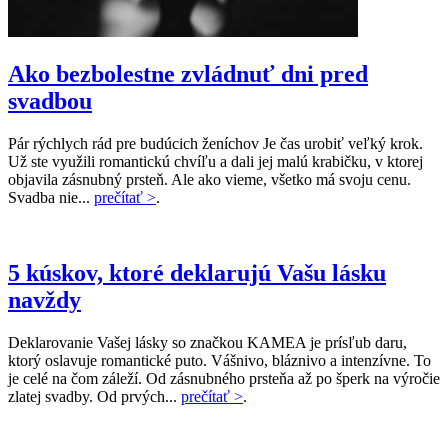
Ako bezbolestne zvládnuť dni pred
svadbou
Pár rýchlych rád pre budúcich ženíchov Je čas urobiť veľký krok.
Už ste využili romantickú chvíľu a dali jej malú krabičku, v ktorej
objavila zásnubný prsteň. Ale ako vieme, všetko má svoju cenu.
Svadba nie...
prečítať >
.
5 kúskov, ktoré deklarujú Vašu lásku
navždy
Deklarovanie Vašej lásky so značkou KAMEA je prísľub daru,
ktorý oslavuje romantické puto. Vášnivo, bláznivo a intenzívne. To
je celé na čom záleží. Od zásnubného prsteňa až po šperk na výročie
zlatej svadby. Od prvých...
prečítať >
.