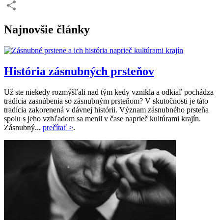
Twitter
Share
Najnovšie články
História zásnubných prsteňov
Už ste niekedy rozmýšľali nad tým kedy vznikla a odkiaľ pochádza
tradícia zasnúbenia so zásnubným prsteňom? V skutočnosti je táto
tradícia zakorenená v dávnej histórii. Význam zásnubného prsteňa
spolu s jeho vzhľadom sa menil v čase naprieč kultúrami krajín.
Zásnubný...
prečítať >
.