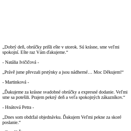
„Dobrý deň, obrúčky prišli ešte v utorok. Sú krásne, sme veľmi
spokojní. Ešte raz Vám ďakujeme.“
- Natália Ivičičová -
„Právě jsme převzali prstýnky a jsou nádherné… Moc Děkujem!“
- Martinková -
„Ďakujeme za krásne svadobné obrúčky a expresné dodanie. Veľmi
sme sa potešili. Prajem pekný deň a veľa spokojných zákazníkov.“
- Hnátová Petra -
„Dnes som obdržal objednávku. Ďakujem Veľmi pekne za skoré
poslanie.“