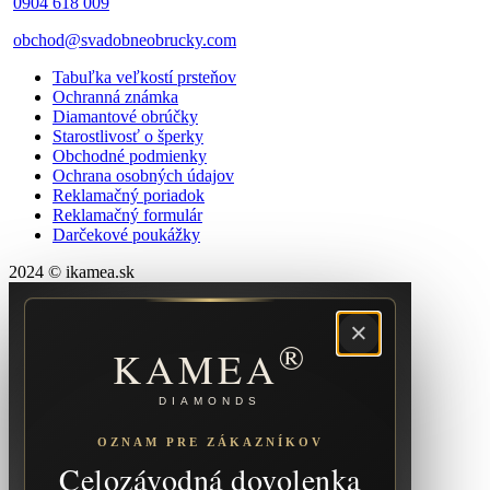
0904 618 009
obchod@svadobneobrucky.com
Tabuľka veľkostí prsteňov
Ochranná známka
Diamantové obrúčky
Starostlivosť o šperky
Obchodné podmienky
Ochrana osobných údajov
Reklamačný poriadok
Reklamačný formulár
Darčekové poukážky
2024 © ikamea.sk
×
®
KAMEA
DIAMONDS
OZNAM PRE ZÁKAZNÍKOV
Celozávodná dovolenka