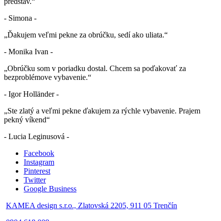
predstáv.“
- Simona -
„Ďakujem veľmi pekne za obrúčku, sedí ako uliata.“
- Monika Ivan -
„Obrúčku som v poriadku dostal. Chcem sa poďakovať za
bezproblémove vybavenie.“
- Igor Holländer -
„Ste zlatý a veľmi pekne ďakujem za rýchle vybavenie. Prajem
pekný víkend“
- Lucia Leginusová -
Facebook
Instagram
Pinterest
Twitter
Google Business
KAMEA design s.r.o., Zlatovská 2205, 911 05 Trenčín