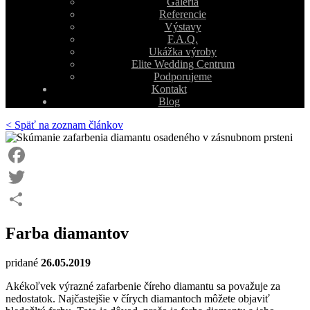
Galéria
Referencie
Výstavy
F.A.Q.
Ukážka výroby
Elite Wedding Centrum
Podporujeme
Kontakt
Blog
< Späť na zoznam článkov
Facebook
Twitter
Share
Farba diamantov
pridané
26.05.2019
Akékoľvek výrazné zafarbenie číreho diamantu sa považuje za
nedostatok. Najčastejšie v čírych diamantoch môžete objaviť