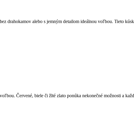
y bez drahokamov alebo s jemným detailom ideálnou voľbou. Tieto kúsk
 voľbou. Červené, biele či žlté zlato ponúka nekonečné možnosti a kaž