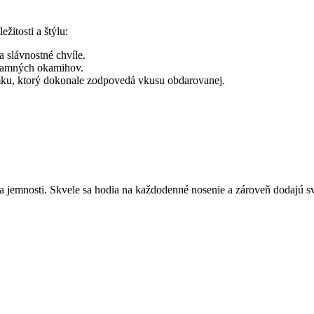
itosti a štýlu:
 slávnostné chvíle.
namných okamihov.
ku, ktorý dokonale zodpovedá vkusu obdarovanej.
mnosti. Skvele sa hodia na každodenné nosenie a zároveň dodajú sviat