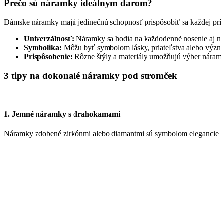
Prečo sú náramky ideálnym darom?
Dámske náramky majú jedinečnú schopnosť prispôsobiť sa každej prílež
Univerzálnosť:
Náramky sa hodia na každodenné nosenie aj na
Symbolika:
Môžu byť symbolom lásky, priateľstva alebo výz
Prispôsobenie:
Rôzne štýly a materiály umožňujú výber náram
3 tipy na dokonalé náramky pod stromček
1. Jemné náramky s drahokamami
Náramky zdobené zirkónmi alebo diamantmi sú symbolom elegancie a je