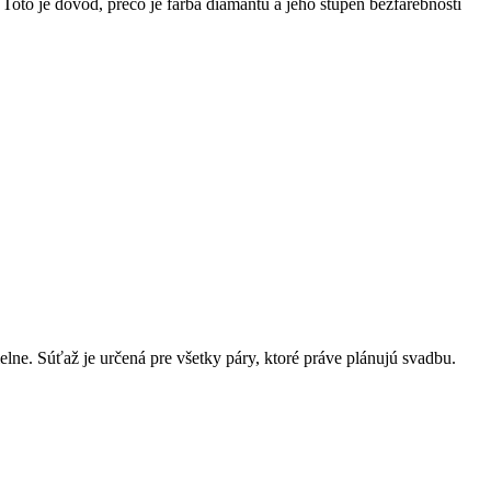
Toto je dôvod, prečo je farba diamantu a jeho stupeň bezfarebnosti
elne. Súťaž je určená pre všetky páry, ktoré práve plánujú svadbu.