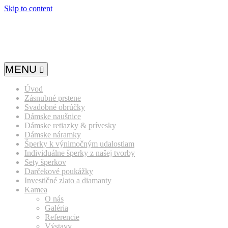
Skip to content
MENU
Úvod
Zásnubné prstene
Svadobné obrúčky
Dámske naušnice
Dámske retiazky & prívesky
Dámske náramky
Šperky k výnimočným udalostiam
Individuálne šperky z našej tvorby
Sety šperkov
Darčekové poukážky
Investičné zlato a diamanty
Kamea
O nás
Galéria
Referencie
Výstavy