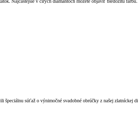
ok. Najčastejšie v čírych diamantoch môžete objaviť bledožltú farbu. 
ili špeciálnu súťaž o výnimočné svadobné obrúčky z našej zlatníckej di