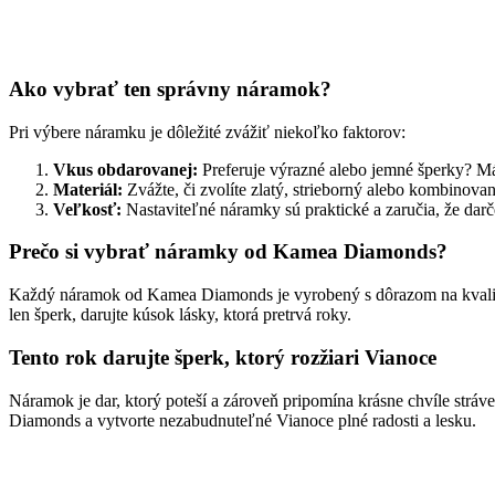
Ako vybrať ten správny náramok?
Pri výbere náramku je dôležité zvážiť niekoľko faktorov:
Vkus obdarovanej:
Preferuje výrazné alebo jemné šperky? M
Materiál:
Zvážte, či zvolíte zlatý, strieborný alebo kombinov
Veľkosť:
Nastaviteľné náramky sú praktické a zaručia, že dar
Prečo si vybrať náramky od Kamea Diamonds?
Každý náramok od Kamea Diamonds je vyrobený s dôrazom na kvalitu a
len šperk, darujte kúsok lásky, ktorá pretrvá roky.
Tento rok darujte šperk, ktorý rozžiari Vianoce
Náramok je dar, ktorý poteší a zároveň pripomína krásne chvíle str
Diamonds a vytvorte nezabudnuteľné Vianoce plné radosti a lesku.