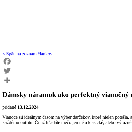
< Späť na zoznam článkov
Facebook
Twitter
Share
Dámsky náramok ako perfektný vianočný 
pridané
13.12.2024
Vianoce sú ideálnym časom na výber darčekov, ktoré nielen potešia,
každému outfitu. Či už hľadáte niečo jemné a klasické, alebo výrazn