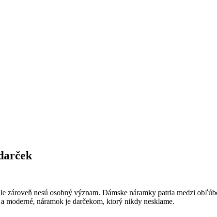
darček
 ale zároveň nesú osobný význam. Dámske náramky patria medzi obľúbe
é a moderné, náramok je darčekom, ktorý nikdy nesklame.