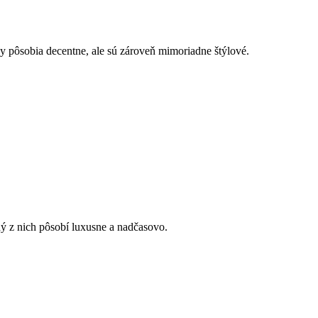
y pôsobia decentne, ale sú zároveň mimoriadne štýlové.
dý z nich pôsobí luxusne a nadčasovo.