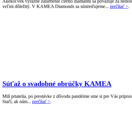
Akékoľvek výrazné zafarbenie číreho diamantu sa považuje za nedostat
veľmi dôležitý. V KAMEA Diamonds sa sústreďujeme...
prečítať >
.
Súťaž o svadobné obrúčky KAMEA
Milí priatelia, po prestávke z dôvodu pandémie sme si pre Vás priprav
Stačí, ak nám...
prečítať >
.