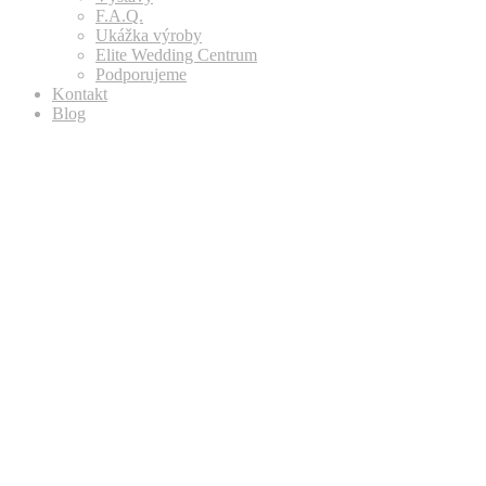
F.A.Q.
Ukážka výroby
Elite Wedding Centrum
Podporujeme
Kontakt
Blog