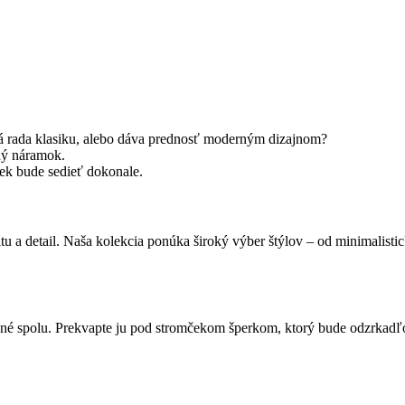
á rada klasiku, alebo dáva prednosť moderným dizajnom?
aný náramok.
ček bude sedieť dokonale.
 detail. Naša kolekcia ponúka široký výber štýlov – od minimalistick
ávené spolu. Prekvapte ju pod stromčekom šperkom, ktorý bude odzrkad