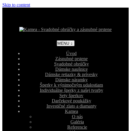
Skip to content
MENU
Úvod
Zásnubné prstene
Svadobné obrúčky
Dámske naušnice
Dámske retiazky & prívesky
Dámske náramky
Šperky k výnimočným udalostiam
Individuálne šperky z našej tvorby
Sety šperkov
Darčekové poukážky
Investičné zlato a diamanty
Kamea
O nás
Galéria
Referencie