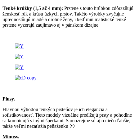
Tenké krúžky (1,5 až 4 mm):
Prstene s touto hrúbkou zdôrazňujú
ženskosť rúk a krásu úzkych prstov. Takéto výrobky zvyčajne
uprednostňujú mladé a drobné ženy, i keď minimalistické tenké
prstene vyzerajú zaujímavo aj v pánskom dizajne.
Plusy.
Hlavnou výhodou tenkých prsteňov je ich elegancia a
sofistikovanosť. Tieto modely vizuálne predlžujú prsty a pohodlne
sa kombinujú s inými šperkami. Samozrejme sú aj o niečo ľahšie,
takže veľmi nezaťažia peňaženku 🙂
Mínusy.