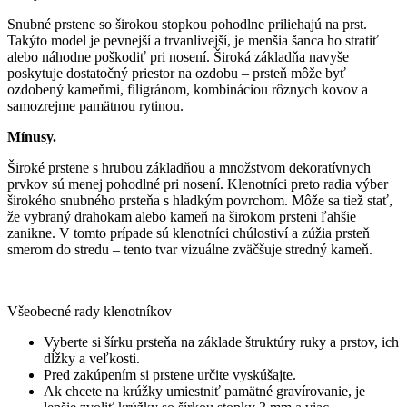
Snubné prstene so širokou stopkou pohodlne priliehajú na prst.
Takýto model je pevnejší a trvanlivejší, je menšia šanca ho stratiť
alebo náhodne poškodiť pri nosení. Široká základňa navyše
poskytuje dostatočný priestor na ozdobu – prsteň môže byť
ozdobený kameňmi, filigránom, kombináciou rôznych kovov a
samozrejme pamätnou rytinou.
Mínusy.
Široké prstene s hrubou základňou a množstvom dekoratívnych
prvkov sú menej pohodlné pri nosení. Klenotníci preto radia výber
širokého snubného prsteňa s hladkým povrchom. Môže sa tiež stať,
že vybraný drahokam alebo kameň na širokom prsteni ľahšie
zanikne. V tomto prípade sú klenotníci chúlostiví a zúžia prsteň
smerom do stredu – tento tvar vizuálne zväčšuje stredný kameň.
Všeobecné rady klenotníkov
Vyberte si šírku prsteňa na základe štruktúry ruky a prstov, ich
dĺžky a veľkosti.
Pred zakúpením si prstene určite vyskúšajte.
Ak chcete na krúžky umiestniť pamätné gravírovanie, je