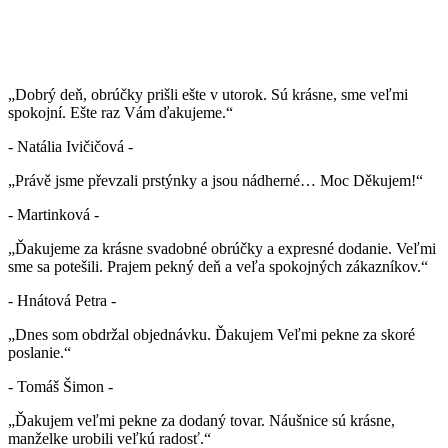
„Dobrý deň, obrúčky prišli ešte v utorok. Sú krásne, sme veľmi
spokojní. Ešte raz Vám ďakujeme.“
- Natália Ivičičová -
„Právě jsme převzali prstýnky a jsou nádherné… Moc Děkujem!“
- Martinková -
„Ďakujeme za krásne svadobné obrúčky a expresné dodanie. Veľmi
sme sa potešili. Prajem pekný deň a veľa spokojných zákazníkov.“
- Hnátová Petra -
„Dnes som obdržal objednávku. Ďakujem Veľmi pekne za skoré
poslanie.“
- Tomáš Šimon -
„Ďakujem veľmi pekne za dodaný tovar. Náušnice sú krásne,
manželke urobili veľkú radosť.“