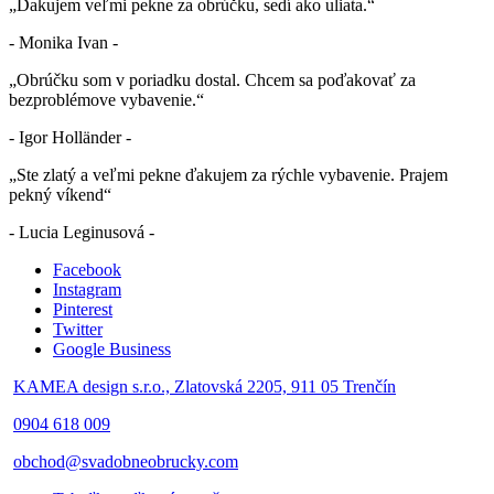
„Ďakujem veľmi pekne za obrúčku, sedí ako uliata.“
- Monika Ivan -
„Obrúčku som v poriadku dostal. Chcem sa poďakovať za
bezproblémove vybavenie.“
- Igor Holländer -
„Ste zlatý a veľmi pekne ďakujem za rýchle vybavenie. Prajem
pekný víkend“
- Lucia Leginusová -
Facebook
Instagram
Pinterest
Twitter
Google Business
KAMEA design s.r.o., Zlatovská 2205, 911 05 Trenčín
0904 618 009
obchod@svadobneobrucky.com