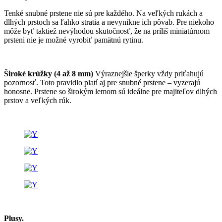
Tenké snubné prstene nie sú pre každého. Na veľkých rukách a
dlhých prstoch sa ľahko stratia a nevynikne ich pôvab. Pre niekoho
môže byť taktiež nevýhodou skutočnosť, že na príliš miniatúrnom
prsteni nie je možné vyrobiť pamätnú rytinu.
Široké krúžky (4 až 8 mm)
Výraznejšie šperky vždy priťahujú
pozornosť. Toto pravidlo platí aj pre snubné prstene – vyzerajú
honosne. Prstene so širokým lemom sú ideálne pre majiteľov dlhých
prstov a veľkých rúk.
Plusy.