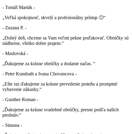
- Tomáš Marták -
„Veľká spokojnosť, skvelý a profesionálny prístup 🙂“
- Zuzana P. -
„Dobrý deň, chceme sa Vam veľmi pekne poďakovať. Obrúčky sú
nádherne, všetko dobre prajem.“
- Maslovská -
„Ďakujeme za krásne obrúčky a dodanie načas. “
- Peter Kundrath a Ivana Chovancova -
„Ešte raz ďakujeme za krásne prevedenie prsteňa a promptné
vybavenie zákazky.“
- Gunther Roman -
„Ďakujeme za krásne svadobné obrúčky, presne podľa našich
predstáv.“
- Simona -