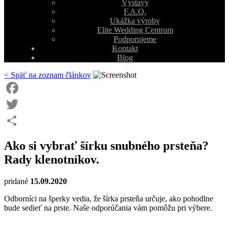
Výstavy
F.A.Q.
Ukážka výroby
Elite Wedding Centrum
Podporujeme
Kontakt
Blog
< Späť na zoznam článkov
Facebook
Twitter
Share
Ako si vybrať šírku snubného prsteňa?
Rady klenotníkov.
pridané
15.09.2020
Odborníci na šperky vedia, že šírka prsteňa určuje, ako pohodlne
bude sedieť na prste. Naše odporúčania vám pomôžu pri výbere.