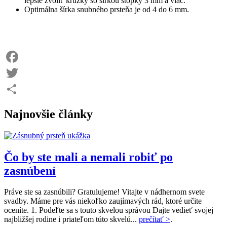
lepšie zvoliť krúžky so šírkou stopky 3 mm a viac.
Optimálna šírka snubného prsteňa je od 4 do 6 mm.
Facebook
Twitter
Share
Najnovšie články
Čo by ste mali a nemali robiť po
zasnúbení
Práve ste sa zasnúbili? Gratulujeme! Vitajte v nádhernom svete
svadby. Máme pre vás niekoľko zaujímavých rád, ktoré určite
oceníte. 1. Podeľte sa s touto skvelou správou Dajte vedieť svojej
najbližšej rodine i priateľom túto skvelú...
prečítať >
.