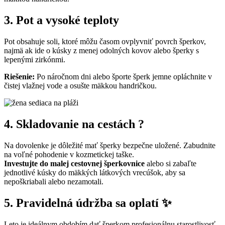
3. Pot a vysoké teploty
Pot obsahuje soli, ktoré môžu časom ovplyvniť povrch šperkov,
najmä ak ide o kúsky z menej odolných kovov alebo šperky s
lepenými zirkónmi.
Riešenie:
Po náročnom dni alebo športe šperk jemne opláchnite v
čistej vlažnej vode a osušte mäkkou handričkou.
4. Skladovanie na cestách ?
Na dovolenke je dôležité mať šperky bezpečne uložené. Zabudnite
na voľné pohodenie v kozmetickej taške.
Investujte do malej cestovnej šperkovnice
alebo si zabaľte
jednotlivé kúsky do mäkkých látkových vrecúšok, aby sa
nepoškriabali alebo nezamotali.
5. Pravidelná údržba sa oplatí ✨
Leto je ideálnym obdobím dať šperkom profesionálnu starostlivosť