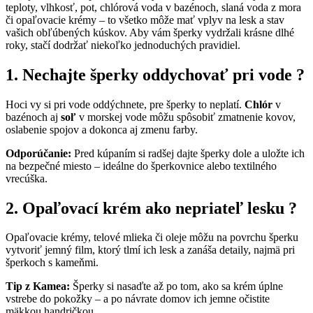
teploty, vlhkosť, pot, chlórová voda v bazénoch, slaná voda z mora
či opaľovacie krémy – to všetko môže mať vplyv na lesk a stav
vašich obľúbených kúskov. Aby vám šperky vydržali krásne dlhé
roky, stačí dodržať niekoľko jednoduchých pravidiel.
1. Nechajte šperky oddychovať pri vode ?
Hoci vy si pri vode oddýchnete, pre šperky to neplatí.
Chlór
v
bazénoch aj
soľ
v morskej vode môžu spôsobiť zmatnenie kovov,
oslabenie spojov a dokonca aj zmenu farby.
Odporúčanie:
Pred kúpaním si radšej dajte šperky dole a uložte ich
na bezpečné miesto – ideálne do šperkovnice alebo textilného
vrecúška.
2. Opaľovací krém ako nepriateľ lesku ?
Opaľovacie krémy, telové mlieka či oleje môžu na povrchu šperku
vytvoriť jemný film, ktorý tlmí ich lesk a zanáša detaily, najmä pri
šperkoch s kameňmi.
Tip z Kamea:
Šperky si nasaďte až po tom, ako sa krém úplne
vstrebe do pokožky – a po návrate domov ich jemne očistite
mäkkou handričkou.