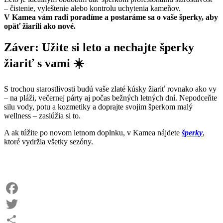
– čistenie, vyleštenie alebo kontrolu uchytenia kameňov.
V Kamea vám radi poradíme a postaráme sa o vaše šperky, aby
opäť žiarili ako nové.
Záver: Užite si leto a nechajte šperky
žiariť s vami ☀️
S trochou starostlivosti budú vaše zlaté kúsky žiariť rovnako ako vy
– na pláži, večernej párty aj počas bežných letných dní. Nepodceňte
silu vody, potu a kozmetiky a doprajte svojim šperkom malý
wellness – zaslúžia si to.
A ak túžite po novom letnom doplnku, v Kamea nájdete
šperky
,
ktoré vydržia všetky sezóny.
Facebook
Twitter