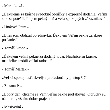
- Martinková -
„Ďakujeme za krásne svadobné obrúčky a expresné dodanie. Veľmi
sme sa potešili. Prajem pekný deň a veľa spokojných zákazníkov.“
- Hnátová Petra -
„Dnes som obdržal objednávku. Ďakujem Veľmi pekne za skoré
poslanie.“
- Tomáš Šimon -
„Ďakujem veľmi pekne za dodaný tovar. Náušnice sú krásne,
manželke urobili veľkú radosť.“
- Tomáš Marták -
„Veľká spokojnosť, skvelý a profesionálny prístup 🙂“
- Zuzana P. -
„Dobrý deň, chceme sa Vam veľmi pekne poďakovať. Obrúčky sú
nádherne, všetko dobre prajem.“
- Maslovská -