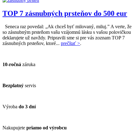
TOP 7 zásnubných prsteňov do 500 eur
Seneca raz povedal: „Ak chceš byť milovaný, miluj.” A verte, že
so zásnubným prsteňom vašu vzájomnú lásku s vašou polovičkou
deklarujete už navždy. Pripravili sme si pre vás zoznam TOP 7
zásnubných prsteňov, ktoré...
prečítať >
.
10-ročná
záruka
Bezplatný
servis
Výroba
do 3 dní
Nakupujete
priamo od výrobcu