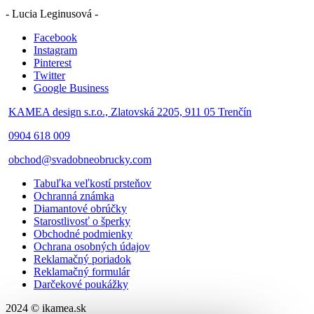
- Lucia Leginusová -
Facebook
Instagram
Pinterest
Twitter
Google Business
KAMEA design s.r.o., Zlatovská 2205, 911 05 Trenčín
0904 618 009
obchod@svadobneobrucky.com
Tabuľka veľkostí prsteňov
Ochranná známka
Diamantové obrúčky
Starostlivosť o šperky
Obchodné podmienky
Ochrana osobných údajov
Reklamačný poriadok
Reklamačný formulár
Darčekové poukážky
2024 © ikamea.sk