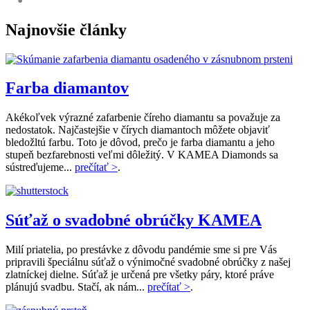
Share
Najnovšie články
Farba diamantov
Akékoľvek výrazné zafarbenie číreho diamantu sa považuje za
nedostatok. Najčastejšie v čírych diamantoch môžete objaviť
bledožltú farbu. Toto je dôvod, prečo je farba diamantu a jeho
stupeň bezfarebnosti veľmi dôležitý. V KAMEA Diamonds sa
sústreďujeme...
prečítať >
.
Súťaž o svadobné obrúčky KAMEA
Milí priatelia, po prestávke z dôvodu pandémie sme si pre Vás
pripravili špeciálnu súťaž o výnimočné svadobné obrúčky z našej
zlatníckej dielne. Súťaž je určená pre všetky páry, ktoré práve
plánujú svadbu. Stačí, ak nám...
prečítať >
.