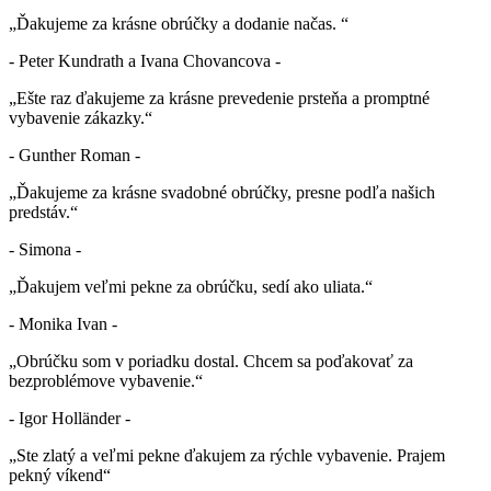
„Ďakujeme za krásne obrúčky a dodanie načas. “
- Peter Kundrath a Ivana Chovancova -
„Ešte raz ďakujeme za krásne prevedenie prsteňa a promptné
vybavenie zákazky.“
- Gunther Roman -
„Ďakujeme za krásne svadobné obrúčky, presne podľa našich
predstáv.“
- Simona -
„Ďakujem veľmi pekne za obrúčku, sedí ako uliata.“
- Monika Ivan -
„Obrúčku som v poriadku dostal. Chcem sa poďakovať za
bezproblémove vybavenie.“
- Igor Holländer -
„Ste zlatý a veľmi pekne ďakujem za rýchle vybavenie. Prajem
pekný víkend“