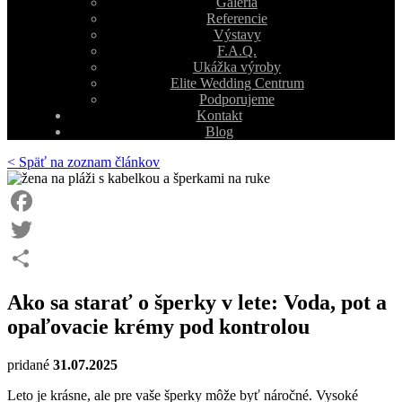
Galéria
Referencie
Výstavy
F.A.Q.
Ukážka výroby
Elite Wedding Centrum
Podporujeme
Kontakt
Blog
< Späť na zoznam článkov
Facebook
Twitter
Share
Ako sa starať o šperky v lete: Voda, pot a
opaľovacie krémy pod kontrolou
pridané
31.07.2025
Leto je krásne, ale pre vaše šperky môže byť náročné. Vysoké