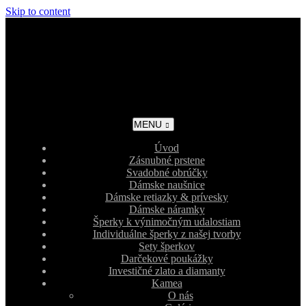
Skip to content
MENU
Úvod
Zásnubné prstene
Svadobné obrúčky
Dámske naušnice
Dámske retiazky & prívesky
Dámske náramky
Šperky k výnimočným udalostiam
Individuálne šperky z našej tvorby
Sety šperkov
Darčekové poukážky
Investičné zlato a diamanty
Kamea
O nás