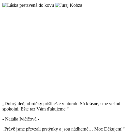
„Dobrý deň, obrúčky prišli ešte v utorok. Sú krásne, sme veľmi
spokojní. Ešte raz Vám ďakujeme.“
- Natália Ivičičová -
„Právě jsme převzali prstýnky a jsou nádherné… Moc Děkujem!“