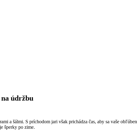
y na údržbu
mi a šálmi. S príchodom jari však prichádza čas, aby sa vaše obľúbené
oje šperky po zime.