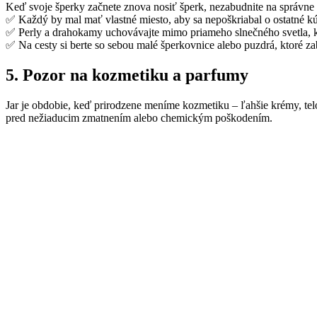
Keď svoje šperky začnete znova nosiť šperk, nezabudnite na správne
✅ Každý by mal mať vlastné miesto, aby sa nepoškriabal o ostatné k
✅ Perly a drahokamy uchovávajte mimo priameho slnečného svetla, k
✅ Na cesty si berte so sebou malé šperkovnice alebo puzdrá, ktoré 
5. Pozor na kozmetiku a parfumy
Jar je obdobie, keď prirodzene meníme kozmetiku – ľahšie krémy, telo
pred nežiaducim zmatnením alebo chemickým poškodením.