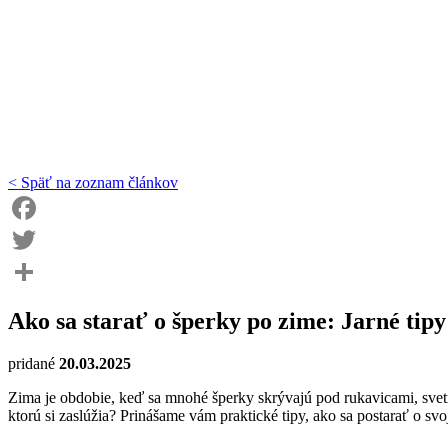
< Späť na zoznam článkov
Facebook
Twitter
Share
Ako sa starať o šperky po zime: Jarné tip
pridané
20.03.2025
Zima je obdobie, keď sa mnohé šperky skrývajú pod rukavicami, svetra
ktorú si zaslúžia? Prinášame vám praktické tipy, ako sa postarať o sv