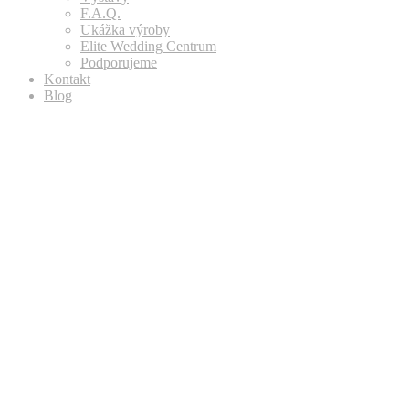
F.A.Q.
Ukážka výroby
Elite Wedding Centrum
Podporujeme
Kontakt
Blog