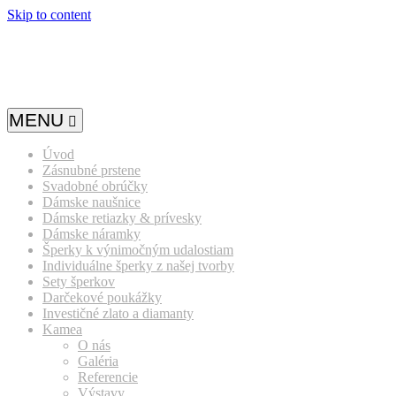
Skip to content
MENU
Úvod
Zásnubné prstene
Svadobné obrúčky
Dámske naušnice
Dámske retiazky & prívesky
Dámske náramky
Šperky k výnimočným udalostiam
Individuálne šperky z našej tvorby
Sety šperkov
Darčekové poukážky
Investičné zlato a diamanty
Kamea
O nás
Galéria
Referencie
Výstavy