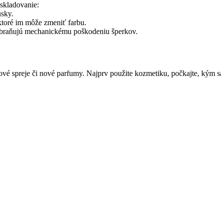
 skladovanie:
úsky.
toré im môže zmeniť farbu.
zabraňujú mechanickému poškodeniu šperkov.
vé spreje či nové parfumy. Najprv použite kozmetiku, počkajte, kým sa