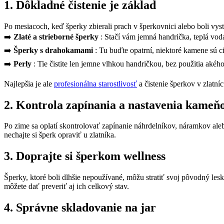
1. Dôkladné čistenie je základ
Po mesiacoch, keď šperky zbierali prach v šperkovnici alebo boli vyst
➡️
Zlaté a strieborné šperky
: Stačí vám jemná handrička, teplá vo
➡️
Šperky s drahokamami
: Tu buďte opatrní, niektoré kamene sú cit
➡️
Perly
: Tie čistite len jemne vlhkou handričkou, bez použitia aké
Najlepšia je ale
profesionálna starostlivosť
a čistenie šperkov v zlatní
2. Kontrola zapínania a nastavenia kameň
Po zime sa oplatí skontrolovať zapínanie náhrdelníkov, náramkov ale
nechajte si šperk opraviť u zlatníka.
3. Doprajte si šperkom wellness
Šperky, ktoré boli dlhšie nepoužívané, môžu stratiť svoj pôvodný l
môžete dať preveriť aj ich celkový stav.
4. Správne skladovanie na jar