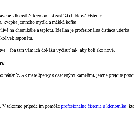
avené vlhkosti či krémom, si zaslúžia hĺbkové čistenie.
da, kvapka jemného mydla a mäkká kefka.
livé na chemikálie a teplotu. Ideálna je profesionálna čistiaca utierka.
hokoľvek saponátu.
ctve – iba tam vám ich dokážu vyčistiť tak, aby boli ako nové.
ov
bo náušníc. Ak máte šperky s osadenými kameňmi, jemne prejdite prstom
esk. V takomto prípade im pomôže
profesionálne čistenie u klenotníka
, kt