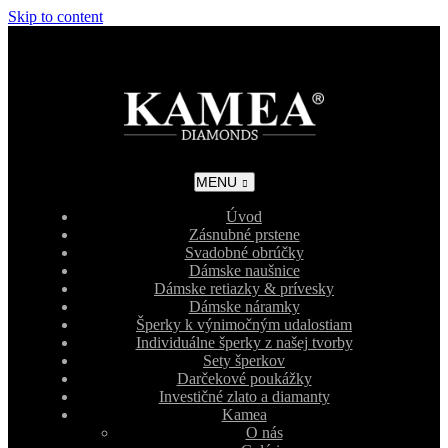
Skip to content
MENU
Úvod
Zásnubné prstene
Svadobné obrúčky
Dámske naušnice
Dámske retiazky & prívesky
Dámske náramky
Šperky k výnimočným udalostiam
Individuálne šperky z našej tvorby
Sety šperkov
Darčekové poukážky
Investičné zlato a diamanty
Kamea
O nás