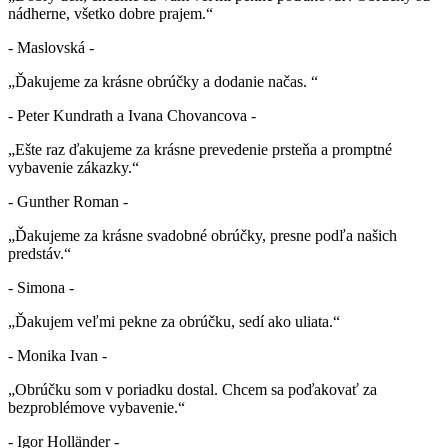
nádherne, všetko dobre prajem.“
- Maslovská -
„Ďakujeme za krásne obrúčky a dodanie načas. “
- Peter Kundrath a Ivana Chovancova -
„Ešte raz ďakujeme za krásne prevedenie prsteňa a promptné
vybavenie zákazky.“
- Gunther Roman -
„Ďakujeme za krásne svadobné obrúčky, presne podľa našich
predstáv.“
- Simona -
„Ďakujem veľmi pekne za obrúčku, sedí ako uliata.“
- Monika Ivan -
„Obrúčku som v poriadku dostal. Chcem sa poďakovať za
bezproblémove vybavenie.“
- Igor Holländer -