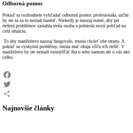
Odborná pomoc
Pokiaľ sa rozhodnete vyhľadať odbornú pomoc profesionála, určite
by ste sa za to nemali hanbiť. Niekedy je naozaj nutné, aby pri
riešení problémov zasiahla tretia osoba a priniesla nový pohľad na
celú situáciu.
To aby manželstvo naozaj fungovalo, musia chcieť obe strany. A
pokiaľ sa vyskytnú problémy, musia mať obaja vôľu ich riešiť. V
manželstve by ste nemali rozmýšľať iba o sebe samom ale o vás ako
celku.
Facebook
Twitter
Share
Najnovšie články