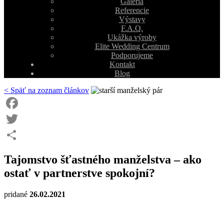
Galéria
Referencie
Výstavy
F.A.Q.
Ukážka výroby
Elite Wedding Centrum
Podporujeme
Kontakt
Blog
< Späť na zoznam článkov
Facebook
Twitter
Share
Tajomstvo šťastného manželstva – ako
ostať v partnerstve spokojní?
pridané
26.02.2021