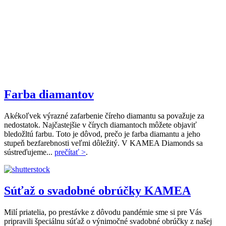
Farba diamantov
Akékoľvek výrazné zafarbenie číreho diamantu sa považuje za
nedostatok. Najčastejšie v čírych diamantoch môžete objaviť
bledožltú farbu. Toto je dôvod, prečo je farba diamantu a jeho
stupeň bezfarebnosti veľmi dôležitý. V KAMEA Diamonds sa
sústreďujeme...
prečítať >
.
Súťaž o svadobné obrúčky KAMEA
Milí priatelia, po prestávke z dôvodu pandémie sme si pre Vás
pripravili špeciálnu súťaž o výnimočné svadobné obrúčky z našej