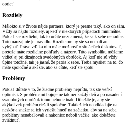
oprieť.
Rozdiely
Málokto si v živote nájde partnera, ktorý je presne taký, ako on sám.
Vždy sa nájdu rozdiely, aj keď v niektorých prípadoch minimálne.
Pokiaľ ste rozdielni, tak to určite neznamená, že sa k sebe nehodíte.
Toto naozaj nie je pravidlo. Rozdielom by ste sa nemali ani
vyhýbať. Práve vďaka nim máte možnosť o situáciách diskutovať,
pretože máte rozdielne pohľady a názory. Túto symboliku môžeme
vidieť aj pri dizajnoch svadobných obrúčok. Aj keď nie sú vždy
úplne totožné, tak je jasné, že patria k sebe. Treba myslieť na to, čo
máte spoločné a akí ste, ako sa cítite, keď ste spolu.
Problémy
Pokiaľ dúfate v to, že žiadne problémy neprídu, tak ste veľkí
optimisti. S problémami bojujeme takmer každý deň a po nasadení
svadobných obrúčok tomu nebude inak. Dôležité je, aby ste
akýkoľvek problém riešili spoločne. Taktiež ich neodkladajte na
neskôr a snažte sa ich vyriešiť hneď na začiatku, aby sa na seba
problémy nenabaľovali a nakoniec neboli väčšie, ako dokážete
zvládnuť.