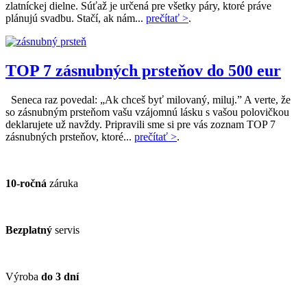
zlatníckej dielne. Súťaž je určená pre všetky páry, ktoré práve
plánujú svadbu. Stačí, ak nám...
prečítať >
.
TOP 7 zásnubných prsteňov do 500 eur
Seneca raz povedal: „Ak chceš byť milovaný, miluj.” A verte, že
so zásnubným prsteňom vašu vzájomnú lásku s vašou polovičkou
deklarujete už navždy. Pripravili sme si pre vás zoznam TOP 7
zásnubných prsteňov, ktoré...
prečítať >
.
10-ročná
záruka
Bezplatný
servis
Výroba
do 3 dní