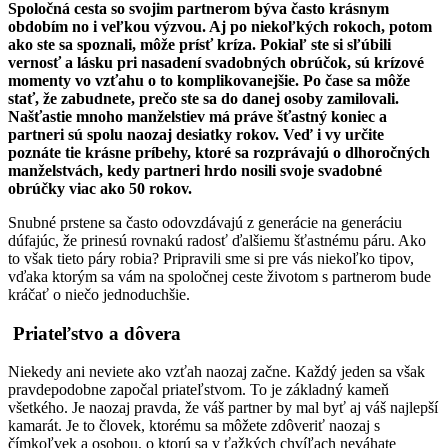
Spoločná cesta so svojim partnerom býva často krásnym
obdobím no i veľkou výzvou. Aj po niekoľkých rokoch, potom
ako ste sa spoznali, môže prísť kríza. Pokiaľ ste si sľúbili
vernosť a lásku pri nasadení svadobných obrúčok, sú krízové
momenty vo vzťahu o to komplikovanejšie. Po čase sa môže
stať, že zabudnete, prečo ste sa do danej osoby zamilovali.
Našťastie mnoho manželstiev má práve šťastný koniec a
partneri sú spolu naozaj desiatky rokov. Veď i vy určite
poznáte tie krásne príbehy, ktoré sa rozprávajú o dlhoročných
manželstvách, kedy partneri hrdo nosili svoje svadobné
obrúčky viac ako 50 rokov.
Snubné prstene sa často odovzdávajú z generácie na generáciu
dúfajúc, že prinesú rovnakú radosť ďalšiemu šťastnému páru. Ako
to však tieto páry robia? Pripravili sme si pre vás niekoľko tipov,
vďaka ktorým sa vám na spoločnej ceste životom s partnerom bude
kráčať o niečo jednoduchšie.
Priateľstvo a dôvera
Niekedy ani neviete ako vzťah naozaj začne. Každý jeden sa však
pravdepodobne započal priateľstvom. To je základný kameň
všetkého. Je naozaj pravda, že váš partner by mal byť aj váš najlepší
kamarát. Je to človek, ktorému sa môžete zdôveriť naozaj s
čímkoľvek a osobou, o ktorú sa v ťažkých chvíľach neváhate