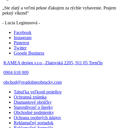
„Ste zlatý a veľmi pekne ďakujem za rýchle vybavenie. Prajem
pekný víkend“
- Lucia Leginusová -
Facebook
Instagram
Pinterest
Twitter
Google Business
KAMEA design s.r.o., Zlatovská 2205, 911 05 Trenčín
0904 618 009
obchod@svadobneobrucky.com
Tabuľka veľkostí prsteňov
Ochranná známka
Diamantové obrúčky
Starostlivosť o šperky
Obchodné podmienky
Ochrana osobných údajov
Reklamačný poriadok
Reklamačný formulár