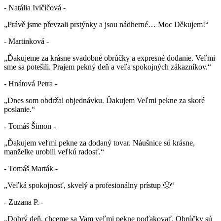
- Natália Ivičičová -
„Právě jsme převzali prstýnky a jsou nádherné… Moc Děkujem!“
- Martinková -
„Ďakujeme za krásne svadobné obrúčky a expresné dodanie. Veľmi
sme sa potešili. Prajem pekný deň a veľa spokojných zákazníkov.“
- Hnátová Petra -
„Dnes som obdržal objednávku. Ďakujem Veľmi pekne za skoré
poslanie.“
- Tomáš Šimon -
„Ďakujem veľmi pekne za dodaný tovar. Náušnice sú krásne,
manželke urobili veľkú radosť.“
- Tomáš Marták -
„Veľká spokojnosť, skvelý a profesionálny prístup 🙂“
- Zuzana P. -
„Dobrý deň, chceme sa Vam veľmi pekne poďakovať. Obrúčky sú