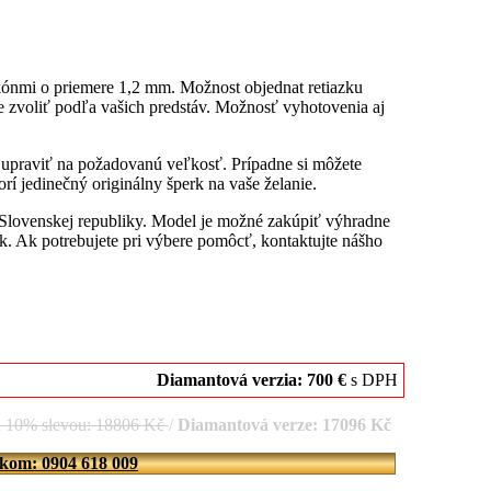
kónmi o priemere 1,2 mm. Možnost objednat retiazku
 zvoliť podľa vašich predstáv. Možnosť vyhotovenia aj
u upraviť na požadovanú veľkosť. Prípadne si môžete
rí jedinečný originálny šperk na vaše želanie.
 Slovenskej republiky. Model je možné zakúpiť výhradne
. Ak potrebujete pri výbere pomôcť, kontaktujte nášho
Diamantová verzia: 700 €
s DPH
d 10% slevou: 18806 Kč
/
Diamantová verze: 17096 Kč
íkom: 0904 618 009