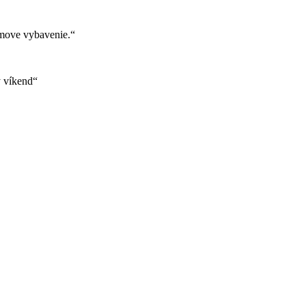
move vybavenie.“
ý víkend“