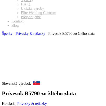
F.A.Q.
Ukážka výroby
Elite Wedding Centrum
Podporujeme
Kontakt
Blog
Šperky
-
Prívesky & retiazky
-
Prívesok B5790 zo žltého zlata
Slovenský výrobok
Prívesok B5790 zo žltého zlata
Kolekcia:
Prívesky & retiazky