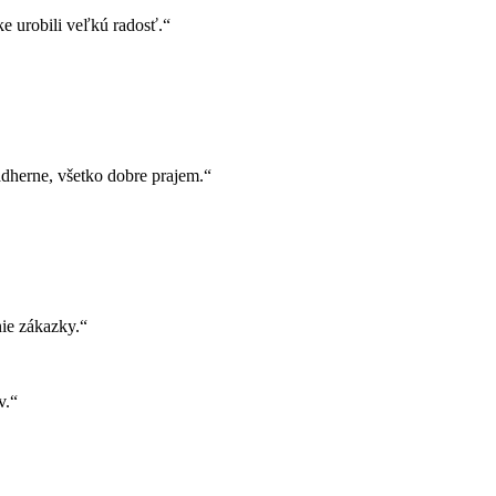
e urobili veľkú radosť.“
herne, všetko dobre prajem.“
ie zákazky.“
v.“