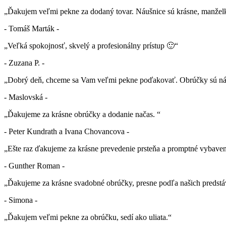
„Ďakujem veľmi pekne za dodaný tovar. Náušnice sú krásne, manželk
- Tomáš Marták -
„Veľká spokojnosť, skvelý a profesionálny prístup 🙂“
- Zuzana P. -
„Dobrý deň, chceme sa Vam veľmi pekne poďakovať. Obrúčky sú nád
- Maslovská -
„Ďakujeme za krásne obrúčky a dodanie načas. “
- Peter Kundrath a Ivana Chovancova -
„Ešte raz ďakujeme za krásne prevedenie prsteňa a promptné vybaven
- Gunther Roman -
„Ďakujeme za krásne svadobné obrúčky, presne podľa našich predstá
- Simona -
„Ďakujem veľmi pekne za obrúčku, sedí ako uliata.“