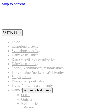
Skip to content
MENU
Úvod
Zásnubné prstene
Svadobné obrúčky
Dámske naušnice
Dámske retiazky & prívesky
Dámske náramky
Šperky k výnimočným udalostiam
Individuálne šperky z našej tvorby
Sety šperkov
Darčekové poukážky
Investičné zlato a diamanty
Kamea
expand child menu
O nás
Galéria
Referencie
Výstavy