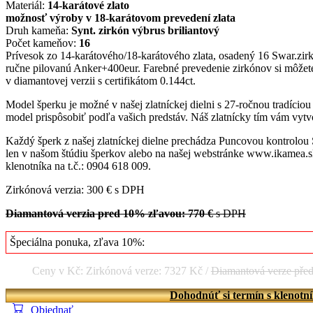
Materiál:
14-karátové zlato
možnosť výroby v 18-karátovom prevedení zlata
Druh kameňa:
Synt. zirkón výbrus briliantový
Počet kameňov:
16
Prívesok zo 14-karátového/18-karátového zlata, osadený 16 Swar.zir
ručne pilovanú Anker+400eur. Farebné prevedenie zirkónov si môžete
v diamantovej verzii s certifikátom 0.144ct.
Model šperku je možné v našej zlatníckej dielni s 27-ročnou tradício
model prispôsobiť podľa vašich predstáv. Náš zlatnícky tím vám vytvo
Každý šperk z našej zlatníckej dielne prechádza Puncovou kontrolou
len v našom štúdiu šperkov alebo na našej webstránke www.ikamea.sk
klenotníka na t.č.: 0904 618 009.
Zirkónová verzia: 300 € s DPH
Diamantová verzia pred 10% zľavou: 770 €
s DPH
Špeciálna ponuka, zľava 10%:
Ceny v Kč: Zirkónová verze: 7327 Kč /
Diamantová verze pře
Dohodnúť si termín s klenotn
Objednať