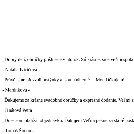
„Dobrý deň, obrúčky prišli ešte v utorok. Sú krásne, sme veľmi spok
- Natália Ivičičová -
„Právě jsme převzali prstýnky a jsou nádherné… Moc Děkujem!“
- Martinková -
„Ďakujeme za krásne svadobné obrúčky a expresné dodanie. Veľmi sm
- Hnátová Petra -
„Dnes som obdržal objednávku. Ďakujem Veľmi pekne za skoré posla
- Tomáš Šimon -