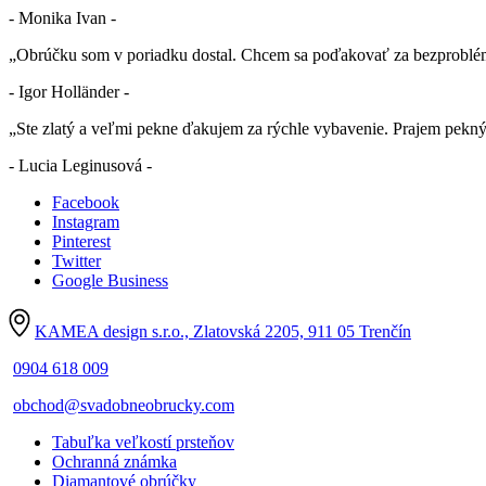
- Monika Ivan -
„Obrúčku som v poriadku dostal. Chcem sa poďakovať za bezproblé
- Igor Holländer -
„Ste zlatý a veľmi pekne ďakujem za rýchle vybavenie. Prajem pekn
- Lucia Leginusová -
Facebook
Instagram
Pinterest
Twitter
Google Business
KAMEA design s.r.o., Zlatovská 2205, 911 05 Trenčín
0904 618 009
obchod@svadobneobrucky.com
Tabuľka veľkostí prsteňov
Ochranná známka
Diamantové obrúčky