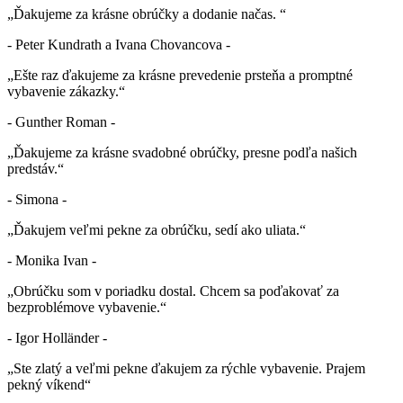
„Ďakujeme za krásne obrúčky a dodanie načas. “
- Peter Kundrath a Ivana Chovancova -
„Ešte raz ďakujeme za krásne prevedenie prsteňa a promptné
vybavenie zákazky.“
- Gunther Roman -
„Ďakujeme za krásne svadobné obrúčky, presne podľa našich
predstáv.“
- Simona -
„Ďakujem veľmi pekne za obrúčku, sedí ako uliata.“
- Monika Ivan -
„Obrúčku som v poriadku dostal. Chcem sa poďakovať za
bezproblémove vybavenie.“
- Igor Holländer -
„Ste zlatý a veľmi pekne ďakujem za rýchle vybavenie. Prajem
pekný víkend“