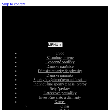
Skip to content
MENU
Úvod
Zásnubné prstene
Svadobné obrúčky
Dámske naušnice
Dámske retiazky & prívesky
Dámske náramky
Šperky k výnimočným udalostiam
Individuálne šperky z našej tvorby
Sety šperkov
Darčekové poukážky
Investičné zlato a diamanty
Kamea
O nás