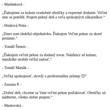
- Martinková -
„Ďakujeme za krásne svadobné obrúčky a expresné dodanie. Veľmi
sme sa potešili. Prajem pekný deň a veľa spokojných zákazníkov.“
- Hnátová Petra -
„Dnes som obdržal objednávku. Ďakujem Veľmi pekne za skoré
poslanie.“
- Tomáš Šimon -
„Ďakujem veľmi pekne za dodaný tovar. Náušnice sú krásne,
manželke urobili veľkú radosť.“
- Tomáš Marták -
„Veľká spokojnosť, skvelý a profesionálny prístup 🙂“
- Zuzana P. -
„Dobrý deň, chceme sa Vam veľmi pekne poďakovať. Obrúčky sú
nádherne, všetko dobre prajem.“
- Maslovská -