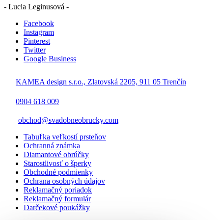
- Lucia Leginusová -
Facebook
Instagram
Pinterest
Twitter
Google Business
KAMEA design s.r.o., Zlatovská 2205, 911 05 Trenčín
0904 618 009
obchod@svadobneobrucky.com
Tabuľka veľkostí prsteňov
Ochranná známka
Diamantové obrúčky
Starostlivosť o šperky
Obchodné podmienky
Ochrana osobných údajov
Reklamačný poriadok
Reklamačný formulár
Darčekové poukážky