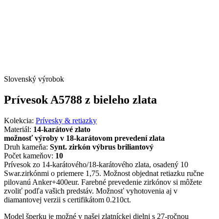
Slovenský výrobok
Prívesok A5788 z bieleho zlata
Kolekcia:
Prívesky & retiazky
Materiál:
14-karátové zlato
možnosť výroby v 18-karátovom prevedení zlata
Druh kameňa:
Synt. zirkón výbrus briliantový
Počet kameňov:
10
Prívesok zo 14-karátového/18-karátového zlata, osadený 10
Swar.zirkónmi o priemere 1,75. Možnost objednat retiazku ručne
pilovanú Anker+400eur. Farebné prevedenie zirkónov si môžete
zvoliť podľa vašich predstáv. Možnosť vyhotovenia aj v
diamantovej verzii s certifikátom 0.210ct.
Model šperku je možné v našej zlatníckej dielni s 27-ročnou