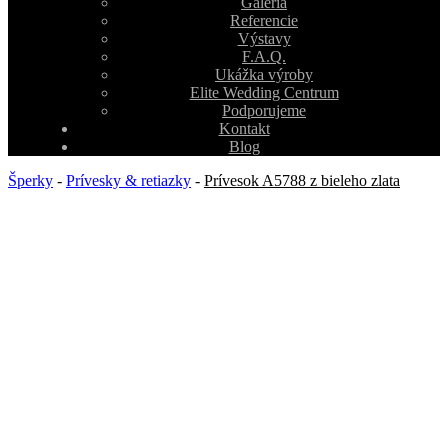
Galéria
Referencie
Výstavy
F.A.Q.
Ukážka výroby
Elite Wedding Centrum
Podporujeme
Kontakt
Blog
Šperky
-
Prívesky & retiazky
-
Prívesok A5788 z bieleho zlata