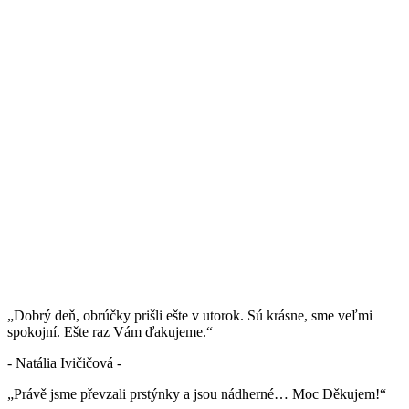
„Dobrý deň, obrúčky prišli ešte v utorok. Sú krásne, sme veľmi
spokojní. Ešte raz Vám ďakujeme.“
- Natália Ivičičová -
„Právě jsme převzali prstýnky a jsou nádherné… Moc Děkujem!“