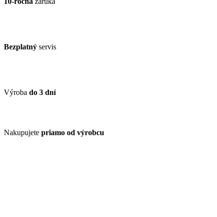
10-ročná
záruka
Bezplatný
servis
Výroba
do 3 dní
Nakupujete
priamo od výrobcu