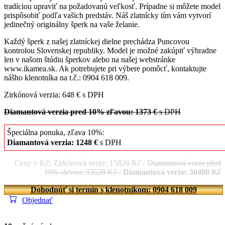
tradíciou upraviť na požadovanú veľkosť. Prípadne si môžete model
prispôsobiť podľa vašich predstáv. Náš zlatnícky tím vám vytvorí
jedinečný originálny šperk na vaše želanie.
Každý šperk z našej zlatníckej dielne prechádza Puncovou
kontrolou Slovenskej republiky. Model je možné zakúpiť výhradne
len v našom štúdiu šperkov alebo na našej webstránke
www.ikamea.sk. Ak potrebujete pri výbere pomôcť, kontaktujte
nášho klenotníka na t.č.: 0904 618 009.
Zirkónová verzia: 648 € s DPH
Diamantová verzia pred 10% zľavou: 1373 €
s DPH
Špeciálna ponuka, zľava 10%:
Diamantová verzia: 1248 €
s DPH
Ceny v Kč: Zirkónová verze: 15826 Kč /
Diamantová verze před
10% slevou: 33528 Kč
/
Diamantová verze: 30480 Kč
Dohodnúť si termín s klenotníkom: 0904 618 009
Objednať