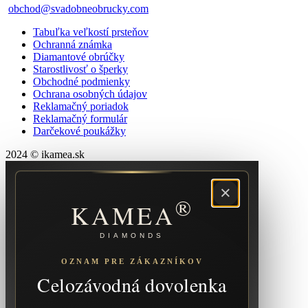
obchod@svadobneobrucky.com
Tabuľka veľkostí prsteňov
Ochranná známka
Diamantové obrúčky
Starostlivosť o šperky
Obchodné podmienky
Ochrana osobných údajov
Reklamačný poriadok
Reklamačný formulár
Darčekové poukážky
2024 © ikamea.sk
×
®
KAMEA
DIAMONDS
OZNAM PRE ZÁKAZNÍKOV
Celozávodná dovolenka