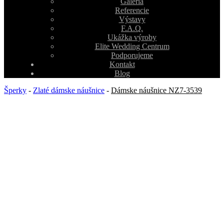
Galéria
Referencie
Výstavy
F.A.Q.
Ukážka výroby
Elite Wedding Centrum
Podporujeme
Kontakt
Blog
Šperky
-
Zlaté dámske náušnice
-
Dámske náušnice NZ7-3539