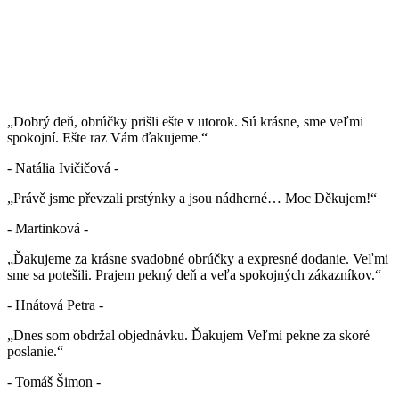
„Dobrý deň, obrúčky prišli ešte v utorok. Sú krásne, sme veľmi
spokojní. Ešte raz Vám ďakujeme.“
- Natália Ivičičová -
„Právě jsme převzali prstýnky a jsou nádherné… Moc Děkujem!“
- Martinková -
„Ďakujeme za krásne svadobné obrúčky a expresné dodanie. Veľmi
sme sa potešili. Prajem pekný deň a veľa spokojných zákazníkov.“
- Hnátová Petra -
„Dnes som obdržal objednávku. Ďakujem Veľmi pekne za skoré
poslanie.“
- Tomáš Šimon -