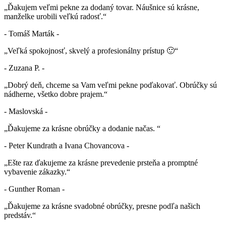
„Ďakujem veľmi pekne za dodaný tovar. Náušnice sú krásne,
manželke urobili veľkú radosť.“
- Tomáš Marták -
„Veľká spokojnosť, skvelý a profesionálny prístup 🙂“
- Zuzana P. -
„Dobrý deň, chceme sa Vam veľmi pekne poďakovať. Obrúčky sú
nádherne, všetko dobre prajem.“
- Maslovská -
„Ďakujeme za krásne obrúčky a dodanie načas. “
- Peter Kundrath a Ivana Chovancova -
„Ešte raz ďakujeme za krásne prevedenie prsteňa a promptné
vybavenie zákazky.“
- Gunther Roman -
„Ďakujeme za krásne svadobné obrúčky, presne podľa našich
predstáv.“