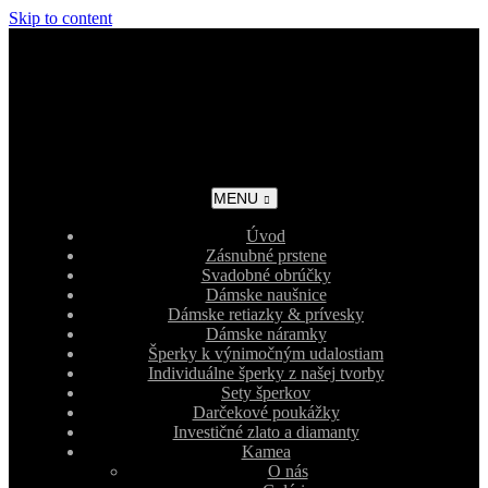
Skip to content
MENU
Úvod
Zásnubné prstene
Svadobné obrúčky
Dámske naušnice
Dámske retiazky & prívesky
Dámske náramky
Šperky k výnimočným udalostiam
Individuálne šperky z našej tvorby
Sety šperkov
Darčekové poukážky
Investičné zlato a diamanty
Kamea
O nás