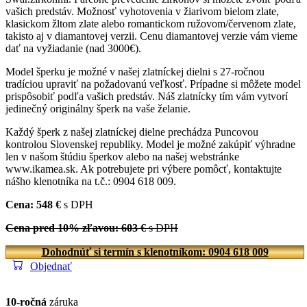
vašich predstáv. Možnosť vyhotovenia v žiarivom bielom zlate,
klasickom žltom zlate alebo romantickom ružovom/červenom zlate,
takisto aj v diamantovej verzii. Cenu diamantovej verzie vám vieme
dať na vyžiadanie (nad 3000€).
Model šperku je možné v našej zlatníckej dielni s 27-ročnou
tradíciou upraviť na požadovanú veľkosť. Prípadne si môžete model
prispôsobiť podľa vašich predstáv. Náš zlatnícky tím vám vytvorí
jedinečný originálny šperk na vaše želanie.
Každý šperk z našej zlatníckej dielne prechádza Puncovou
kontrolou Slovenskej republiky. Model je možné zakúpiť výhradne
len v našom štúdiu šperkov alebo na našej webstránke
www.ikamea.sk. Ak potrebujete pri výbere pomôcť, kontaktujte
nášho klenotníka na t.č.: 0904 618 009.
Cena: 548 €
s DPH
Cena pred 10% zľavou: 603 €
s DPH
Dohodnúť si termín s klenotníkom: 0904 618 009
Objednať
10-ročná
záruka