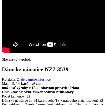
Slovenský výrobok
Dámske náušnice NZ7-3539
Kolekcia:
Zlaté dámske náušnice
Materiál:
14-karátové zlato
možnosť výroby v 18-karátovom prevedení zlata
Druh kameňa:
Synt. zirkón výbrus briliantový
Počet kameňov:
32
Dámske náušnice zo 14-karátového/18-karátového zlata, osadené 32
Swar.zirkónmi. Farebné prevedenie zirkónov si môžete zvoliť podľa