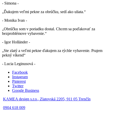
- Simona -
„Ďakujem veľmi pekne za obrúčku, sedí ako uliata.“
- Monika Ivan -
„Obrúčku som v poriadku dostal. Chcem sa poďakovať za
bezproblémove vybavenie.“
- Igor Holländer -
„Ste zlatý a veľmi pekne ďakujem za rýchle vybavenie. Prajem
pekný víkend“
- Lucia Leginusová -
Facebook
Instagram
Pinterest
Twitter
Google Business
KAMEA design s.r.o., Zlatovská 2205, 911 05 Trenčín
0904 618 009