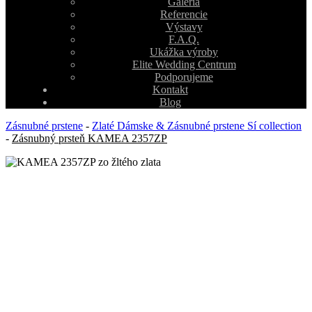
Galéria
Referencie
Výstavy
F.A.Q.
Ukážka výroby
Elite Wedding Centrum
Podporujeme
Kontakt
Blog
Zásnubné prstene
-
Zlaté Dámske & Zásnubné prstene Sí collection
-
Zásnubný prsteň KAMEA 2357ZP