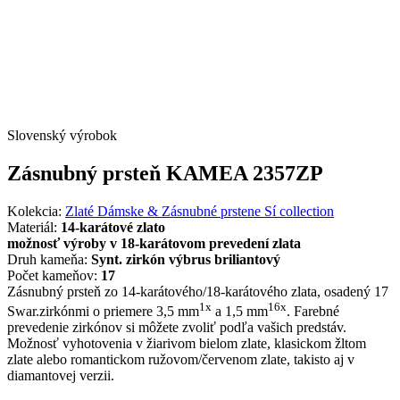
Slovenský výrobok
Zásnubný prsteň KAMEA 2357ZP
Kolekcia:
Zlaté Dámske & Zásnubné prstene Sí collection
Materiál:
14-karátové zlato
možnosť výroby v 18-karátovom prevedení zlata
Druh kameňa:
Synt. zirkón výbrus briliantový
Počet kameňov:
17
Zásnubný prsteň zo 14-karátového/18-karátového zlata, osadený 17
1x
16x
Swar.zirkónmi o priemere 3,5 mm
a 1,5 mm
. Farebné
prevedenie zirkónov si môžete zvoliť podľa vašich predstáv.
Možnosť vyhotovenia v žiarivom bielom zlate, klasickom žltom
zlate alebo romantickom ružovom/červenom zlate, takisto aj v
diamantovej verzii.