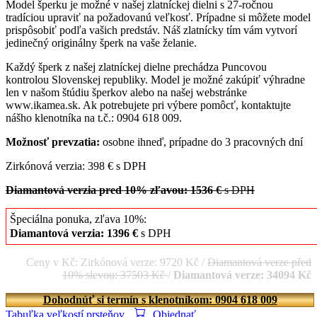
Model šperku je možné v našej zlatníckej dielni s 27-ročnou
tradíciou upraviť na požadovanú veľkosť. Prípadne si môžete model
prispôsobiť podľa vašich predstáv. Náš zlatnícky tím vám vytvorí
jedinečný originálny šperk na vaše želanie.
Každý šperk z našej zlatníckej dielne prechádza Puncovou
kontrolou Slovenskej republiky. Model je možné zakúpiť výhradne
len v našom štúdiu šperkov alebo na našej webstránke
www.ikamea.sk. Ak potrebujete pri výbere pomôcť, kontaktujte
nášho klenotníka na t.č.: 0904 618 009.
Možnosť prevzatia:
osobne ihneď, prípadne do 3 pracovných dní
Zirkónová verzia: 398 € s DPH
Diamantová verzia pred 10% zľavou: 1536 €
s DPH
Špeciálna ponuka, zľava 10%:
Diamantová verzia: 1396 €
s DPH
Ceny v Kč: Zirkónová verze: 9720 Kč /
Diamantová verze před
10% slevou: 37503 Kč
/
Diamantová verze: 34094 Kč
Dohodnúť si termín s klenotníkom: 0904 618 009
Tabuľka veľkostí prsteňov
Objednať