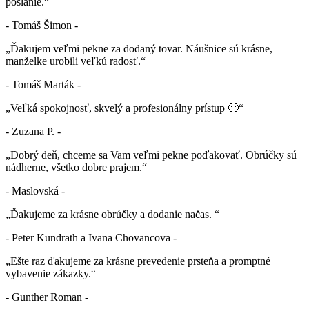
poslanie.“
- Tomáš Šimon -
„Ďakujem veľmi pekne za dodaný tovar. Náušnice sú krásne,
manželke urobili veľkú radosť.“
- Tomáš Marták -
„Veľká spokojnosť, skvelý a profesionálny prístup 🙂“
- Zuzana P. -
„Dobrý deň, chceme sa Vam veľmi pekne poďakovať. Obrúčky sú
nádherne, všetko dobre prajem.“
- Maslovská -
„Ďakujeme za krásne obrúčky a dodanie načas. “
- Peter Kundrath a Ivana Chovancova -
„Ešte raz ďakujeme za krásne prevedenie prsteňa a promptné
vybavenie zákazky.“
- Gunther Roman -