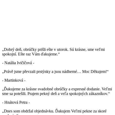
„Dobrý deň, obrúčky prišli ešte v utorok. Sú krásne, sme veľmi
spokojní. Ešte raz Vám ďakujeme.“
- Natália Ivičičová -
„Právě jsme převzali prstýnky a jsou nádherné… Moc Děkujem!“
- Martinková -
„Ďakujeme za krásne svadobné obrúčky a expresné dodanie. Veľmi
sme sa potešili. Prajem pekný deň a veľa spokojných zákazníkov.“
- Hnátová Petra -
„Dnes som obdržal objednávku. Ďakujem Veľmi pekne za skoré