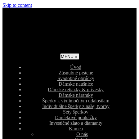
Skip to content
MENU
Úvod
Zásnubné prstene
Svadobné obrúčky
Dámske naušnice
Dámske retiazky & prívesky
Dámske náramky
Šperky k výnimočným udalostiam
Individuálne šperky z našej tvorby
Sety šperkov
Darčekové poukážky
Investičné zlato a diamanty
Kamea
O nás