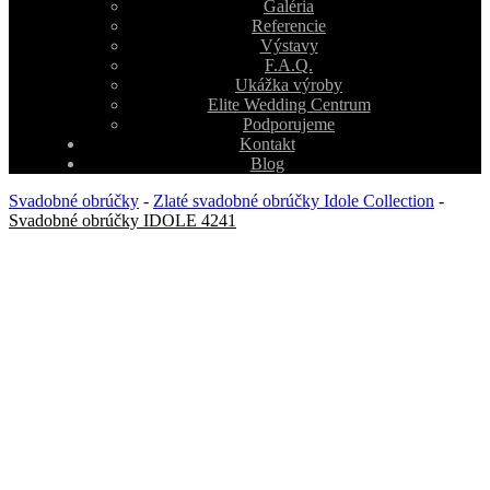
Galéria
Referencie
Výstavy
F.A.Q.
Ukážka výroby
Elite Wedding Centrum
Podporujeme
Kontakt
Blog
Svadobné obrúčky
-
Zlaté svadobné obrúčky Idole Collection
-
Svadobné obrúčky IDOLE 4241