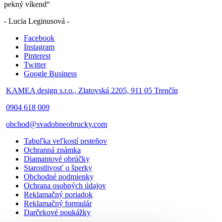
pekný víkend“
- Lucia Leginusová -
Facebook
Instagram
Pinterest
Twitter
Google Business
KAMEA design s.r.o., Zlatovská 2205, 911 05 Trenčín
0904 618 009
obchod@svadobneobrucky.com
Tabuľka veľkostí prsteňov
Ochranná známka
Diamantové obrúčky
Starostlivosť o šperky
Obchodné podmienky
Ochrana osobných údajov
Reklamačný poriadok
Reklamačný formulár
Darčekové poukážky