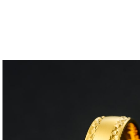
Previous
Next
Slovenský výrobok
Svadobné obrúčky IDOLE 4241
Kolekcia:
Zlaté svadobné obrúčky Idole Collection
Materiál:
14-karátové zlato
možnosť výroby v 18-karátovom prevedení zlata