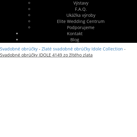
Výstavy
F.A.Q.
Ukážka výroby
Elite Wedding Centrum
Podporujeme
Kontakt
Blog
Svadobné obrúčky
-
Zlaté svadobné obrúčky Idole Collection
-
Svadobné obrúčky IDOLE 4149 zo žltého zlata