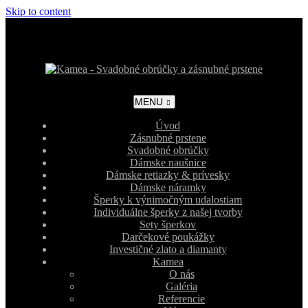
Skip to content
MENU
Úvod
Zásnubné prstene
Svadobné obrúčky
Dámske naušnice
Dámske retiazky & prívesky
Dámske náramky
Šperky k výnimočným udalostiam
Individuálne šperky z našej tvorby
Sety šperkov
Darčekové poukážky
Investičné zlato a diamanty
Kamea
O nás
Galéria
Referencie