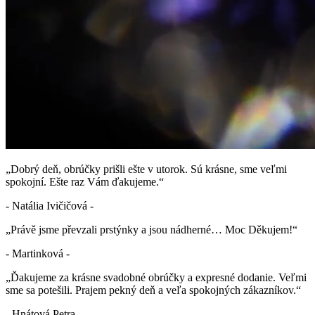
„Dobrý deň, obrúčky prišli ešte v utorok. Sú krásne, sme veľmi
spokojní. Ešte raz Vám ďakujeme.“
- Natália Ivičičová -
„Právě jsme převzali prstýnky a jsou nádherné… Moc Děkujem!“
- Martinková -
„Ďakujeme za krásne svadobné obrúčky a expresné dodanie. Veľmi
sme sa potešili. Prajem pekný deň a veľa spokojných zákazníkov.“
- Hnátová Petra -