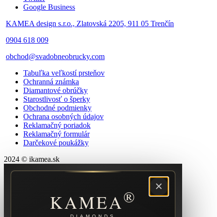
Google Business
KAMEA design s.r.o., Zlatovská 2205, 911 05 Trenčín
0904 618 009
obchod@svadobneobrucky.com
Tabuľka veľkostí prsteňov
Ochranná známka
Diamantové obrúčky
Starostlivosť o šperky
Obchodné podmienky
Ochrana osobných údajov
Reklamačný poriadok
Reklamačný formulár
Darčekové poukážky
2024 © ikamea.sk
×
®
KAMEA
DIAMONDS