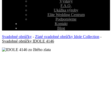
Výstavy
F.A.Q.
Ukážka výroby
Elite Wedding Centrum
Podporujeme
Kontakt
Blog
Svadobné obrúčky
-
Zlaté svadobné obrúčky Idole Collection
-
Svadobné obrúčky IDOLE 4146