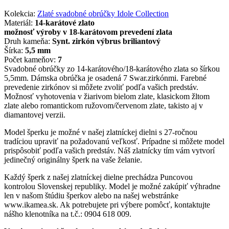
Kolekcia:
Zlaté svadobné obrúčky Idole Collection
Materiál:
14-karátové zlato
možnosť výroby v 18-karátovom prevedení zlata
Druh kameňa:
Synt. zirkón výbrus briliantový
Šírka:
5,5 mm
Počet kameňov:
7
Svadobné obrúčky zo 14-karátového/18-karátového zlata so šírkou
5,5mm. Dámska obrúčka je osadená 7 Swar.zirkónmi. Farebné
prevedenie zirkónov si môžete zvoliť podľa vašich predstáv.
Možnosť vyhotovenia v žiarivom bielom zlate, klasickom žltom
zlate alebo romantickom ružovom/červenom zlate, takisto aj v
diamantovej verzii.
Model šperku je možné v našej zlatníckej dielni s 27-ročnou
tradíciou upraviť na požadovanú veľkosť. Prípadne si môžete model
prispôsobiť podľa vašich predstáv. Náš zlatnícky tím vám vytvorí
jedinečný originálny šperk na vaše želanie.
Každý šperk z našej zlatníckej dielne prechádza Puncovou
kontrolou Slovenskej republiky. Model je možné zakúpiť výhradne
len v našom štúdiu šperkov alebo na našej webstránke
www.ikamea.sk. Ak potrebujete pri výbere pomôcť, kontaktujte
nášho klenotníka na t.č.: 0904 618 009.