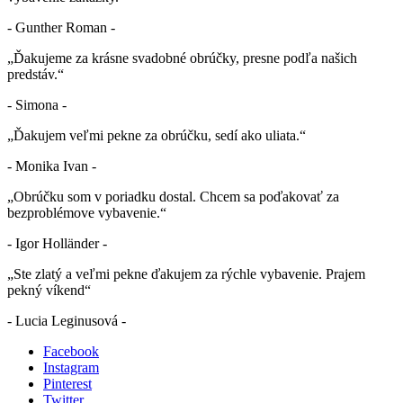
- Gunther Roman -
„Ďakujeme za krásne svadobné obrúčky, presne podľa našich
predstáv.“
- Simona -
„Ďakujem veľmi pekne za obrúčku, sedí ako uliata.“
- Monika Ivan -
„Obrúčku som v poriadku dostal. Chcem sa poďakovať za
bezproblémove vybavenie.“
- Igor Holländer -
„Ste zlatý a veľmi pekne ďakujem za rýchle vybavenie. Prajem
pekný víkend“
- Lucia Leginusová -
Facebook
Instagram
Pinterest
Twitter