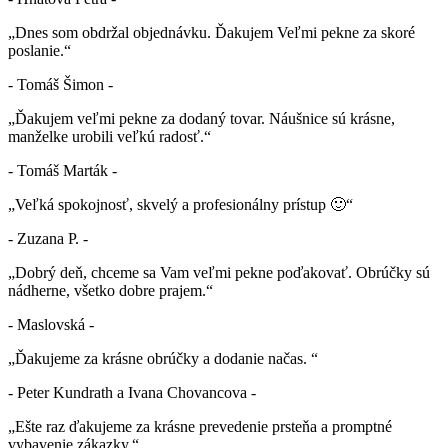
„Dnes som obdržal objednávku. Ďakujem Veľmi pekne za skoré
poslanie.“
- Tomáš Šimon -
„Ďakujem veľmi pekne za dodaný tovar. Náušnice sú krásne,
manželke urobili veľkú radosť.“
- Tomáš Marták -
„Veľká spokojnosť, skvelý a profesionálny prístup 🙂“
- Zuzana P. -
„Dobrý deň, chceme sa Vam veľmi pekne poďakovať. Obrúčky sú
nádherne, všetko dobre prajem.“
- Maslovská -
„Ďakujeme za krásne obrúčky a dodanie načas. “
- Peter Kundrath a Ivana Chovancova -
„Ešte raz ďakujeme za krásne prevedenie prsteňa a promptné
vybavenie zákazky.“