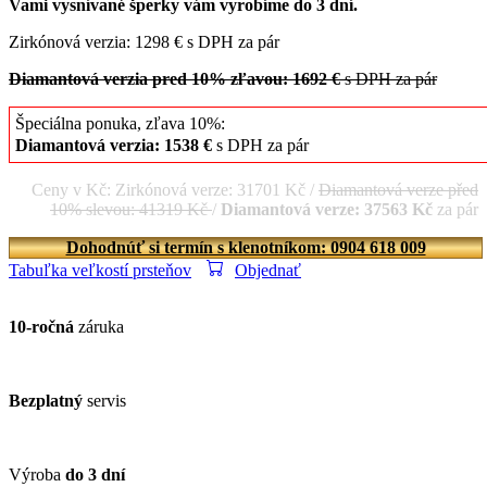
Vami vysnívané šperky vám vyrobíme do 3 dní.
Zirkónová verzia: 1298 € s DPH za pár
Diamantová verzia pred 10% zľavou: 1692 €
s DPH za pár
Špeciálna ponuka, zľava 10%:
Diamantová verzia: 1538 €
s DPH za pár
Ceny v Kč: Zirkónová verze: 31701 Kč /
Diamantová verze před
10% slevou: 41319 Kč
/
Diamantová verze: 37563 Kč
za pár
Dohodnúť si termín s klenotníkom: 0904 618 009
Tabuľka veľkostí prsteňov
Objednať
10-ročná
záruka
Bezplatný
servis
Výroba
do 3 dní