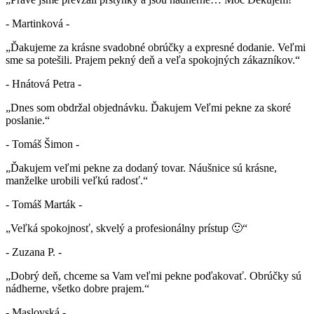
- Martinková -
„Ďakujeme za krásne svadobné obrúčky a expresné dodanie. Veľmi
sme sa potešili. Prajem pekný deň a veľa spokojných zákazníkov.“
- Hnátová Petra -
„Dnes som obdržal objednávku. Ďakujem Veľmi pekne za skoré
poslanie.“
- Tomáš Šimon -
„Ďakujem veľmi pekne za dodaný tovar. Náušnice sú krásne,
manželke urobili veľkú radosť.“
- Tomáš Marták -
„Veľká spokojnosť, skvelý a profesionálny prístup 🙂“
- Zuzana P. -
„Dobrý deň, chceme sa Vam veľmi pekne poďakovať. Obrúčky sú
nádherne, všetko dobre prajem.“
- Maslovská -