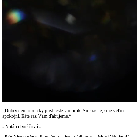
„Dobrý deň, obrúčky prišli ešte v utorok. Sú krásne, sme veľmi
spokojní. Ešte raz Vám ďakujeme.“
- Natália Ivičičová -
„Právě jsme převzali prstýnky a jsou nádherné… Moc Děkujem!“