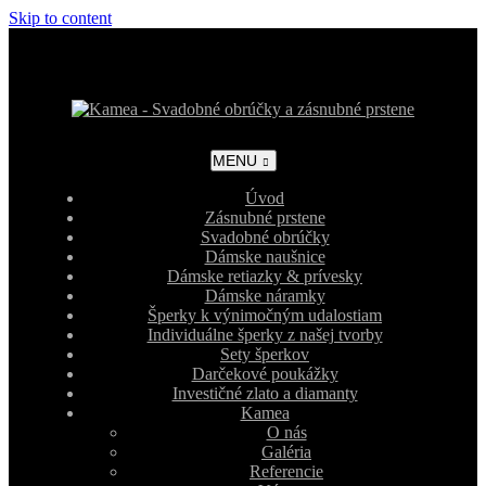
Skip to content
MENU
Úvod
Zásnubné prstene
Svadobné obrúčky
Dámske naušnice
Dámske retiazky & prívesky
Dámske náramky
Šperky k výnimočným udalostiam
Individuálne šperky z našej tvorby
Sety šperkov
Darčekové poukážky
Investičné zlato a diamanty
Kamea
O nás
Galéria
Referencie