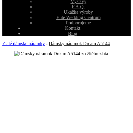
Výstavy
F.A.Q.
Ukážka výroby
Elite Wedding Centrum
Podporujeme
Kontakt
Blog
Zlaté dámske náramky
-
Dámsky náramok Dream A5144