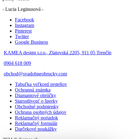
- Lucia Leginusová -
Facebook
Instagram
Pinterest
Twitter
Google Business
KAMEA design s.r.o., Zlatovská 2205, 911 05 Trenčín
0904 618 009
obchod@svadobneobrucky.com
Tabuľka veľkostí prsteňov
Ochranná známka
Diamantové obrúčky
Starostlivosť o šperky
Obchodné podmienky
Ochrana osobných údajov
Reklamačný poriadok
Reklamačný formulár
Darčekové poukážky