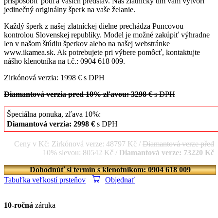
prispôsobiť podľa vašich predstáv. Náš zlatnícky tím vám vytvorí
jedinečný originálny šperk na vaše želanie.
Každý šperk z našej zlatníckej dielne prechádza Puncovou
kontrolou Slovenskej republiky. Model je možné zakúpiť výhradne
len v našom štúdiu šperkov alebo na našej webstránke
www.ikamea.sk. Ak potrebujete pri výbere pomôcť, kontaktujte
nášho klenotníka na t.č.: 0904 618 009.
Zirkónová verzia: 1998 € s DPH
Diamantová verzia pred 10% zľavou: 3298 €
s DPH
Špeciálna ponuka, zľava 10%:
Diamantová verzia: 2998 €
s DPH
Ceny v Kč: Zirkónová verze: 48797 Kč /
Diamantová verze před
10% slevou: 80542 Kč
/
Diamantová verze: 73220 Kč
Dohodnúť si termín s klenotníkom: 0904 618 009
Tabuľka veľkostí prsteňov
Objednať
10-ročná
záruka