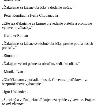
„Ďakujeme za krásne obrúčky a dodanie načas. “
- Peter Kundrath a Ivana Chovancova -
„Ešte raz ďakujeme za krásne prevedenie prsteňa a promptné
vybavenie zákazky.“
- Gunther Roman -
„Ďakujeme za krásne svadobné obrúčky, presne podľa našich
predstáv.“
- Simona -
„Ďakujem veľmi pekne za obrúčku, sedí ako uliata.“
- Monika Ivan -
„Obrúčku som v poriadku dostal. Chcem sa poďakovať za
bezproblémove vybavenie.“
- Igor Holländer -
„Ste zlatý a veľmi pekne ďakujem za rýchle vybavenie. Prajem
pekný víkend“