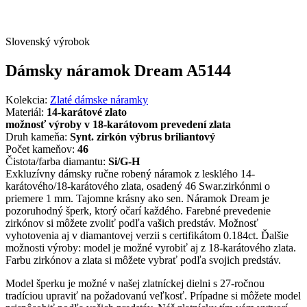
Slovenský výrobok
Dámsky náramok Dream A5144
Kolekcia:
Zlaté dámske náramky
Materiál:
14-karátové zlato
možnosť výroby v 18-karátovom prevedení zlata
Druh kameňa:
Synt. zirkón výbrus briliantový
Počet kameňov:
46
Čistota/farba diamantu:
Si/G-H
Exkluzívny dámsky ručne robený náramok z lesklého 14-
karátového/18-karátového zlata, osadený 46 Swar.zirkónmi o
priemere 1 mm. Tajomne krásny ako sen. Náramok Dream je
pozoruhodný šperk, ktorý očarí každého. Farebné prevedenie
zirkónov si môžete zvoliť podľa vašich predstáv. Možnosť
vyhotovenia aj v diamantovej verzii s certifikátom 0.184ct. Ďalšie
možnosti výroby: model je možné vyrobiť aj z 18-karátového zlata.
Farbu zirkónov a zlata si môžete vybrať podľa svojich predstáv.
Model šperku je možné v našej zlatníckej dielni s 27-ročnou
tradíciou upraviť na požadovanú veľkosť. Prípadne si môžete model