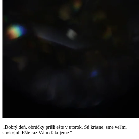
„Dobrý deň, obrúčky prišli ešte v utorok. Sú krásne, sme veľmi
spokojní. Ešte raz Vám ďakujeme.“