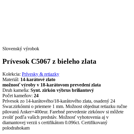
Slovenský výrobok
Prívesok C5067 z bieleho zlata
Kolekcia:
Prívesky & retiazky
Materiál:
14-karátové zlato
možnosť výroby v 18-karátovom prevedení zlata
Druh kameňa:
Synt. zirkón výbrus briliantový
Počet kameňov:
24
Prívesok zo 14-karátového/18-karátového zlata, osadený 24
Swar.zirkónmi o priemere 1 mm. Možnost objednat retiazku ručne
pilovanú Anker+400eur. Farebné prevedenie zirkónov si môžete
zvoliť podľa vašich predstáv. Možnosť vyhotovenia aj v
diamantovej verzii s certifikátom 0.096ct. Certifikovaný
polodrahokam