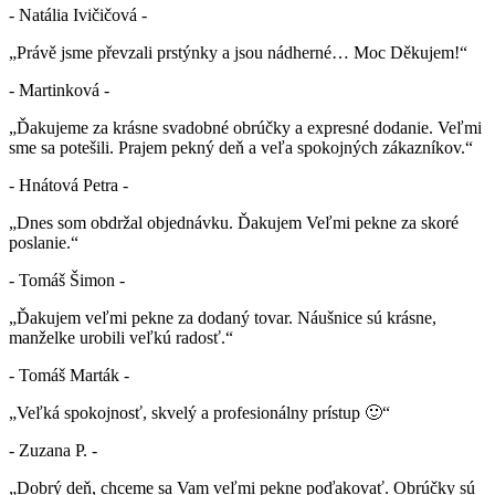
- Natália Ivičičová -
„Právě jsme převzali prstýnky a jsou nádherné… Moc Děkujem!“
- Martinková -
„Ďakujeme za krásne svadobné obrúčky a expresné dodanie. Veľmi
sme sa potešili. Prajem pekný deň a veľa spokojných zákazníkov.“
- Hnátová Petra -
„Dnes som obdržal objednávku. Ďakujem Veľmi pekne za skoré
poslanie.“
- Tomáš Šimon -
„Ďakujem veľmi pekne za dodaný tovar. Náušnice sú krásne,
manželke urobili veľkú radosť.“
- Tomáš Marták -
„Veľká spokojnosť, skvelý a profesionálny prístup 🙂“
- Zuzana P. -
„Dobrý deň, chceme sa Vam veľmi pekne poďakovať. Obrúčky sú