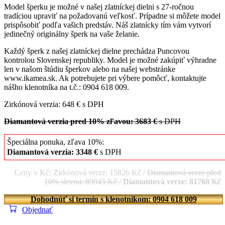
Model šperku je možné v našej zlatníckej dielni s 27-ročnou
tradíciou upraviť na požadovanú veľkosť. Prípadne si môžete model
prispôsobiť podľa vašich predstáv. Náš zlatnícky tím vám vytvorí
jedinečný originálny šperk na vaše želanie.
Každý šperk z našej zlatníckej dielne prechádza Puncovou
kontrolou Slovenskej republiky. Model je možné zakúpiť výhradne
len v našom štúdiu šperkov alebo na našej webstránke
www.ikamea.sk. Ak potrebujete pri výbere pomôcť, kontaktujte
nášho klenotníka na t.č.: 0904 618 009.
Zirkónová verzia: 648 € s DPH
Diamantová verzia pred 10% zľavou: 3683 €
s DPH
Špeciálna ponuka, zľava 10%:
Diamantová verzia: 3348 €
s DPH
Ceny v Kč: Zirkónová verze: 15826 Kč /
Diamantová verze před
10% slevou: 89945 Kč
/
Diamantová verze: 81768 Kč
Dohodnúť si termín s klenotníkom: 0904 618 009
Objednať