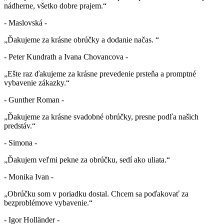
nádherne, všetko dobre prajem.“
- Maslovská -
„Ďakujeme za krásne obrúčky a dodanie načas. “
- Peter Kundrath a Ivana Chovancova -
„Ešte raz ďakujeme za krásne prevedenie prsteňa a promptné
vybavenie zákazky.“
- Gunther Roman -
„Ďakujeme za krásne svadobné obrúčky, presne podľa našich
predstáv.“
- Simona -
„Ďakujem veľmi pekne za obrúčku, sedí ako uliata.“
- Monika Ivan -
„Obrúčku som v poriadku dostal. Chcem sa poďakovať za
bezproblémove vybavenie.“
- Igor Holländer -