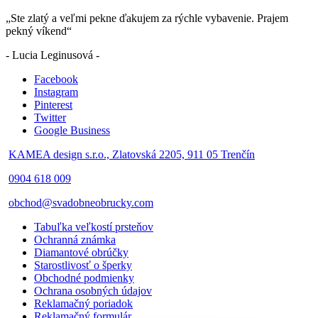
„Ste zlatý a veľmi pekne ďakujem za rýchle vybavenie. Prajem
pekný víkend“
- Lucia Leginusová -
Facebook
Instagram
Pinterest
Twitter
Google Business
KAMEA design s.r.o., Zlatovská 2205, 911 05 Trenčín
0904 618 009
obchod@svadobneobrucky.com
Tabuľka veľkostí prsteňov
Ochranná známka
Diamantové obrúčky
Starostlivosť o šperky
Obchodné podmienky
Ochrana osobných údajov
Reklamačný poriadok
Reklamačný formulár