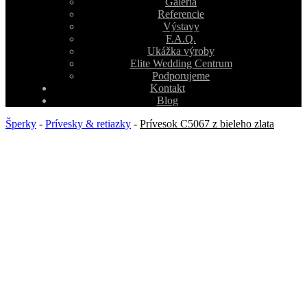
Galéria
Referencie
Výstavy
F.A.Q.
Ukážka výroby
Elite Wedding Centrum
Podporujeme
Kontakt
Blog
Šperky
-
Prívesky & retiazky
-
Prívesok C5067 z bieleho zlata