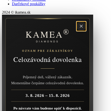
Darčekové poukážky
2024 © ikamea.sk
×
®
KAMEA
DIAMONDS
OZNAM PRE ZÁKAZNÍKOV
Celozávodná dovolenka
Príjemný deň, vážený zákazník.
Momentálne čerpáme celozávodnú dovolenku.
3. 8. 2026 – 15. 8. 2026
Po návrate vám budeme opäť k dispozícii.