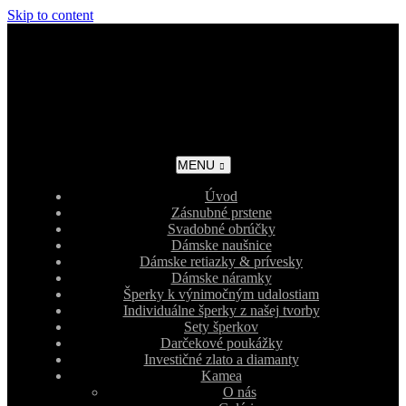
Skip to content
MENU
Úvod
Zásnubné prstene
Svadobné obrúčky
Dámske naušnice
Dámske retiazky & prívesky
Dámske náramky
Šperky k výnimočným udalostiam
Individuálne šperky z našej tvorby
Sety šperkov
Darčekové poukážky
Investičné zlato a diamanty
Kamea
O nás