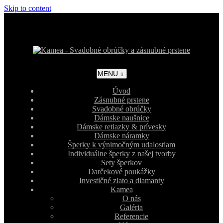
Skip to content
MENU
Úvod
Zásnubné prstene
Svadobné obrúčky
Dámske naušnice
Dámske retiazky & prívesky
Dámske náramky
Šperky k výnimočným udalostiam
Individuálne šperky z našej tvorby
Sety šperkov
Darčekové poukážky
Investičné zlato a diamanty
Kamea
O nás
Galéria
Referencie