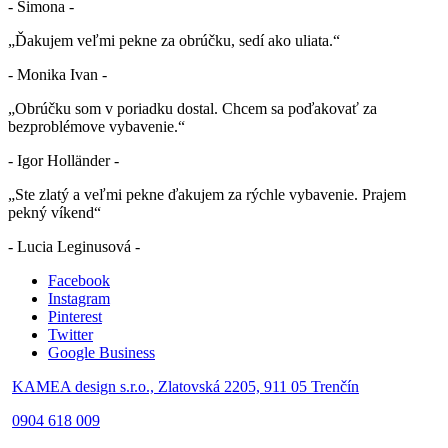
- Simona -
„Ďakujem veľmi pekne za obrúčku, sedí ako uliata.“
- Monika Ivan -
„Obrúčku som v poriadku dostal. Chcem sa poďakovať za
bezproblémove vybavenie.“
- Igor Holländer -
„Ste zlatý a veľmi pekne ďakujem za rýchle vybavenie. Prajem
pekný víkend“
- Lucia Leginusová -
Facebook
Instagram
Pinterest
Twitter
Google Business
KAMEA design s.r.o., Zlatovská 2205, 911 05 Trenčín
0904 618 009