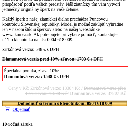
prispôsobiť podľa vašich predstáv. Náš zlatnícky tím vám vytvorí
jedinečný originálny šperk na vaše želanie.
Každý šperk z našej zlatníckej dielne prechádza Puncovou
kontrolou Slovenskej republiky. Model je možné zakúpiť výhradne
len v našom štúdiu šperkov alebo na našej webstránke
www.ikamea.sk. Ak potrebujete pri výbere pomôcť, kontaktujte
nášho klenotníka na t.č.: 0904 618 009.
Zirkónová verzia: 548 € s DPH
Diamantová verzia pred 10% zľavou: 1703 €
s DPH
Špeciálna ponuka, zľava 10%:
Diamantová verzia: 1548 €
s DPH
Ceny v Kč: Zirkónová verze: 13384 Kč /
Diamantová verze před
10% slevou: 41588 Kč
/
Diamantová verze: 37807 Kč
Dohodnúť si termín s klenotníkom: 0904 618 009
Objednať
10-ročná
záruka