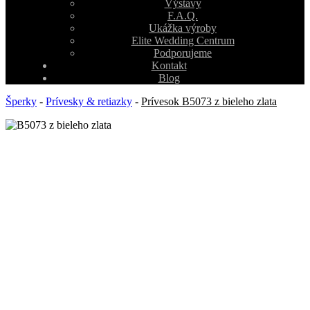
Výstavy
F.A.Q.
Ukážka výroby
Elite Wedding Centrum
Podporujeme
Kontakt
Blog
Šperky
-
Prívesky & retiazky
-
Prívesok B5073 z bieleho zlata