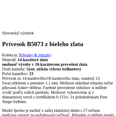
Slovenský výrobok
Prívesok B5073 z bieleho zlata
Kolekcia:
Prívesky & retiazky
Materiál:
14-karátové zlato
možnosť výroby v 18-karátovom prevedení zlata
Druh kameňa:
Synt. zirkón výbrus briliantový
Počet kameňov:
23
Prívesok zo 14-karátového/18-karátového zlata, osadený 23
Swar.zirkónmi o priemere 1,1 mm. Možnost objednat retiazku ručne
pilovanú Anker+400eur. Farebné prevedenie zirkónov si môžete
zvoliť podľa vašich predstáv. Možnosť vyhotovenia aj v
diamantovej verzii s certifikátom 0.115ct. 1x polodrahokam Pure
Shape 6x8mm.
Model šperku je možné v našej zlatníckej dielni s 27-ročnou
tradíciou upraviť na požadovanú veľkosť. Prípadne si môžete model