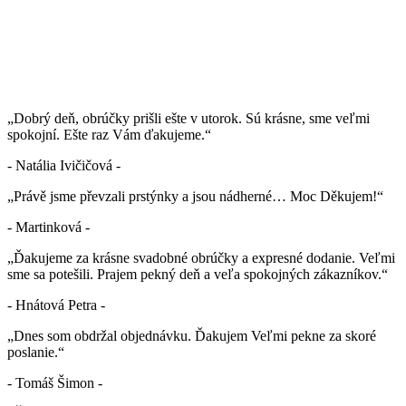
„Dobrý deň, obrúčky prišli ešte v utorok. Sú krásne, sme veľmi
spokojní. Ešte raz Vám ďakujeme.“
- Natália Ivičičová -
„Právě jsme převzali prstýnky a jsou nádherné… Moc Děkujem!“
- Martinková -
„Ďakujeme za krásne svadobné obrúčky a expresné dodanie. Veľmi
sme sa potešili. Prajem pekný deň a veľa spokojných zákazníkov.“
- Hnátová Petra -
„Dnes som obdržal objednávku. Ďakujem Veľmi pekne za skoré
poslanie.“
- Tomáš Šimon -