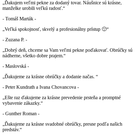
„Ďakujem veľmi pekne za dodaný tovar. Náušnice sú krásne,
manželke urobili veľkú radosť.“
- Tomáš Marták -
„Veľká spokojnosť, skvelý a profesionálny prístup 🙂“
- Zuzana P. -
„Dobrý deň, chceme sa Vam veľmi pekne poďakovať. Obrúčky sú
nádherne, všetko dobre prajem.“
- Maslovská -
„Ďakujeme za krásne obrúčky a dodanie načas. “
- Peter Kundrath a Ivana Chovancova -
„Ešte raz ďakujeme za krásne prevedenie prsteňa a promptné
vybavenie zákazky.“
- Gunther Roman -
„Ďakujeme za krásne svadobné obrúčky, presne podľa našich
predstáv.“